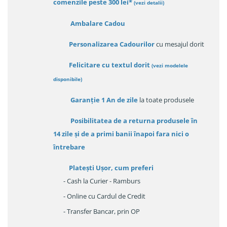
comenzile peste 300 lei*
(vezi detalii)
Ambalare Cadou
Personalizarea Cadourilor
cu mesajul dorit
Felicitare cu textul dorit
(
vezi modelele
disponibile
)
Garanție
1 An de zile
la toate produsele
Posibilitatea de a returna produsele în
14 zile
și de a primi
banii înapoi fara nici o
întrebare
Platești Ușor
, cum preferi
- Cash la Curier - Ramburs
- Online cu Cardul de Credit
- Transfer Bancar, prin OP