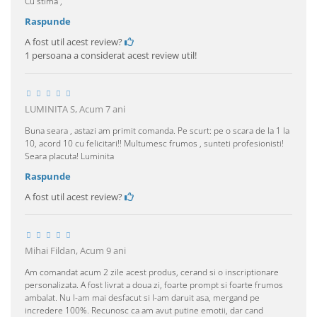
Cu stima ,
Raspunde
A fost util acest review?
1 persoana a considerat acest review util!
LUMINITA S,
Acum 7 ani
Buna seara , astazi am primit comanda. Pe scurt: pe o scara de la 1 la
10, acord 10 cu felicitari!! Multumesc frumos , sunteti profesionisti!
Seara placuta! Luminita
Raspunde
A fost util acest review?
Mihai Fildan,
Acum 9 ani
Am comandat acum 2 zile acest produs, cerand si o inscriptionare
personalizata. A fost livrat a doua zi, foarte prompt si foarte frumos
ambalat. Nu l-am mai desfacut si l-am daruit asa, mergand pe
incredere 100%. Recunosc ca am avut putine emotii, dar cand