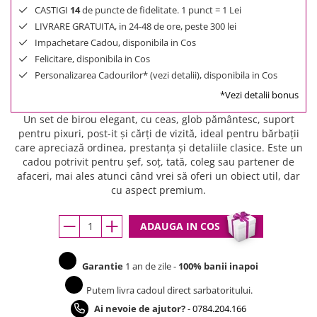
CASTIGI
14
de puncte de fidelitate. 1 punct = 1 Lei
LIVRARE GRATUITA, in 24-48 de ore, peste 300 lei
Impachetare Cadou, disponibila in Cos
Felicitare, disponibila in Cos
Personalizarea Cadourilor* (vezi detalii), disponibila in Cos
*Vezi detalii bonus
Un set de birou elegant, cu ceas, glob pământesc, suport
pentru pixuri, post-it și cărți de vizită, ideal pentru bărbații
care apreciază ordinea, prestanța și detaliile clasice. Este un
cadou potrivit pentru șef, soț, tată, coleg sau partener de
afaceri, mai ales atunci când vrei să oferi un obiect util, dar
cu aspect premium.
ADAUGA IN COS
Garantie
1 an de zile -
100% banii inapoi
Putem livra cadoul direct sarbatoritului.
Ai nevoie de ajutor?
-
0784.204.166