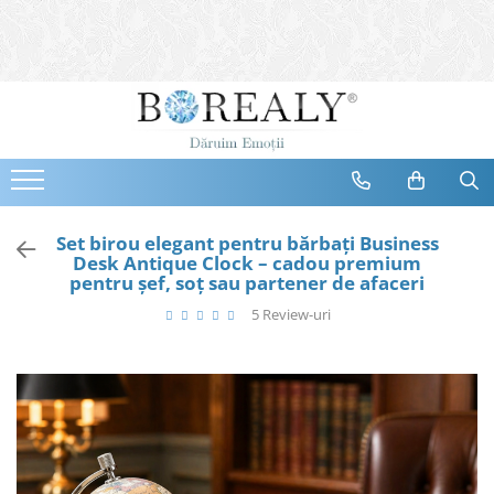
Bijuterii
Tipuri
Inele
Cercei
Bratari
Coliere
Set birou elegant pentru bărbați Business
Desk Antique Clock – cadou premium
Seturi
pentru șef, soț sau partener de afaceri
Brose
5 Review-uri
Tiare
Destinatari
Bijuterii Femei
Bijuterii Copii
Bijuterii Mirese
Selectii