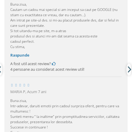
Buna ziua,
Cautam un cadou mai special si am inceput sa caut pe GOOGLE (nu
stiam cu exactitatea ce vreau, dar eu cautam…).
Am intrat pe site-ul dvs. si mi-au placut produsele dvs, dar si felul in
care sunt prezentate.
Si tot uitandu-ma pe site, m-a atras
produsul dvs si atunci mi-am dat seama ca acesta este
cadoul perfect.
Cu stima,
Raspunde
A fost util acest review?
4 persoane au considerat acest review util!
MARIA P,
Acum 7 ani
Buna ziua,
Intr-adevar, daruiti emotii prin cadoul surpriza oferit, pentru care va
multumesc !
Sunteti mereu “ la inaltime” prin promptitudinea serviciilor, calitatea
produselor, prezentarea lor deosebita.
Succese in continuare !