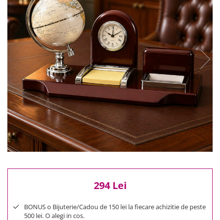
Reduceri
Cele mai noi
Cele mai vandute
Cele mai votate
Cu video
Pret
0 Lei - 100 Lei
100 Lei - 200 Lei
200 Lei - 300 Lei
300 Lei - 500 Lei
500 Lei - 1000 Lei
1000 Lei +
294 Lei
BONUS o Bijuterie/Cadou de 150 lei la fiecare achizitie de peste
500 lei. O alegi in cos.