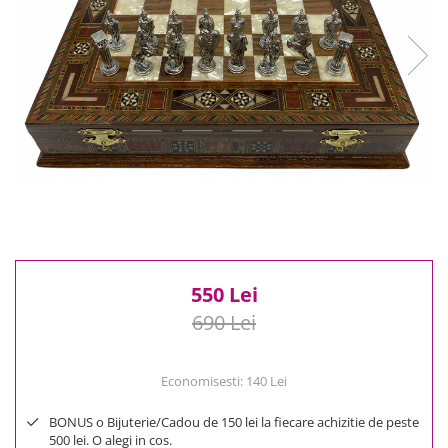
Reduceri
Cele mai noi
Cele mai vandute
Cele mai votate
Cu video
Pret
0 Lei - 100 Lei
100 Lei - 200 Lei
200 Lei - 300 Lei
300 Lei - 500 Lei
500 Lei - 1000 Lei
550 Lei
1000 Lei +
690 Lei
Economisesti:
140
Lei
BONUS o Bijuterie/Cadou de 150 lei la fiecare achizitie de peste
500 lei. O alegi in cos.