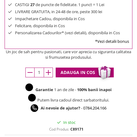
CASTIGI
27
de puncte de fidelitate. 1 punct = 1 Lei
LIVRARE GRATUITA, in 24-48 de ore, peste 300 lei
Impachetare Cadou, disponibila in Cos
Felicitare, disponibila in Cos
Personalizarea Cadourilor* (vezi detalii), disponibila in Cos
*Vezi detalii bonus
Un joc de sah pentru pasionati, care vor aprecia cu siguranta calitatea
si frumusetea produsului.
ADAUGA IN COS
Garantie
1 an de zile -
100% banii inapoi
Putem livra cadoul direct sarbatoritului.
Ai nevoie de ajutor?
-
0784.204.166
In stoc
Cod Produs:
C89171