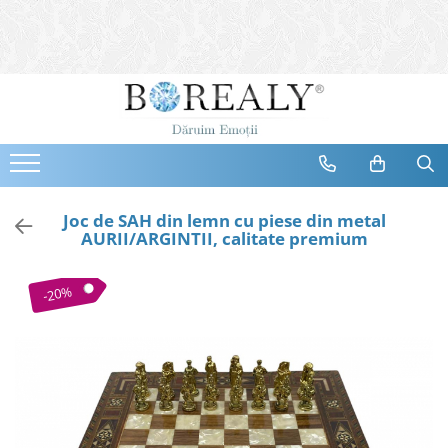
Bijuterii
Tipuri
Inele
Cercei
Bratari
Coliere
Joc de SAH din lemn cu piese din metal
AURII/ARGINTII, calitate premium
Seturi
Brose
-20%
Tiare
Destinatari
Bijuterii Femei
Bijuterii Copii
Bijuterii Mirese
Selectii