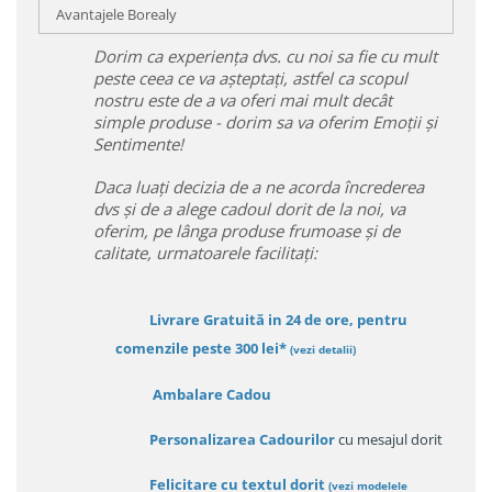
Avantajele Borealy
Dorim ca experiența dvs. cu noi sa fie cu mult
peste ceea ce va așteptați, astfel ca scopul
nostru este de a va oferi mai mult decât
simple produse - dorim sa va oferim Emoții și
Sentimente!
Daca luați decizia de a ne acorda încrederea
dvs și de a alege cadoul dorit de la noi, va
oferim, pe lânga produse frumoase și de
calitate, urmatoarele facilitați:
Livrare Gratuită in 24 de ore, pentru
comenzile peste 300 lei*
(vezi detalii)
Ambalare Cadou
Personalizarea Cadourilor
cu mesajul dorit
Felicitare cu textul dorit
(
vezi modelele