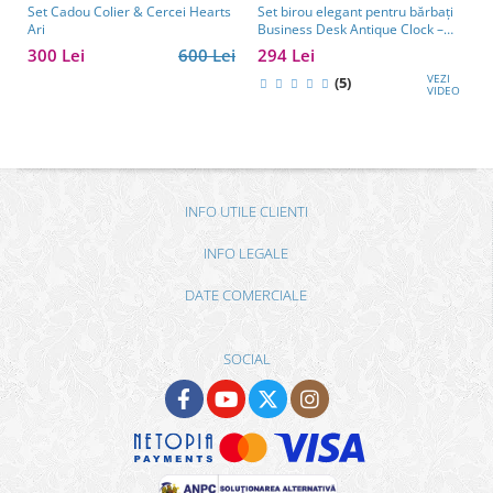
Set Cadou Colier & Cercei Hearts
Set birou elegant pentru bărbați
Ari
Business Desk Antique Clock –
cadou premium pentru șef, soț
300 Lei
600 Lei
294 Lei
sau partener de afaceri
VEZI
(5)
VIDEO
INFO UTILE CLIENTI
INFO LEGALE
DATE COMERCIALE
SOCIAL