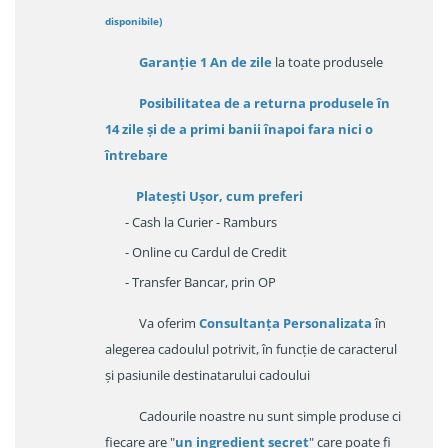
disponibile
)
Garanție
1 An de zile
la toate produsele
Posibilitatea de a returna produsele în
14 zile
și de a primi
banii înapoi fara nici o
întrebare
Platești Ușor
, cum preferi
- Cash la Curier - Ramburs
- Online cu Cardul de Credit
- Transfer Bancar, prin OP
Va oferim
Consultanța Personalizata
în
alegerea cadoulul potrivit, în funcție de caracterul
și pasiunile destinatarului cadoului
Cadourile noastre nu sunt simple produse ci
fiecare are "
un ingredient secret
" care poate fi