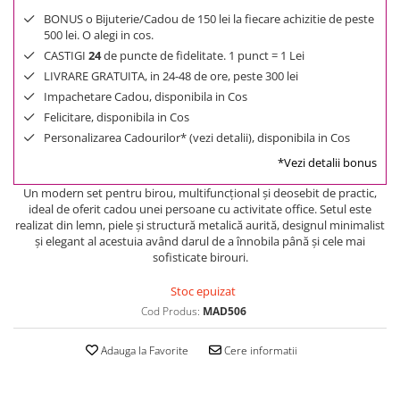
BONUS o Bijuterie/Cadou de 150 lei la fiecare achizitie de peste
500 lei. O alegi in cos.
CASTIGI
24
de puncte de fidelitate. 1 punct = 1 Lei
LIVRARE GRATUITA, in 24-48 de ore, peste 300 lei
Impachetare Cadou, disponibila in Cos
Felicitare, disponibila in Cos
Personalizarea Cadourilor* (vezi detalii), disponibila in Cos
*Vezi detalii bonus
Un modern set pentru birou, multifuncţional şi deosebit de practic,
ideal de oferit cadou unei persoane cu activitate office. Setul este
realizat din lemn, piele şi structură metalică aurită, designul minimalist
şi elegant al acestuia având darul de a înnobila până şi cele mai
sofisticate birouri.
Stoc epuizat
Cod Produs:
MAD506
Adauga la Favorite
Cere informatii