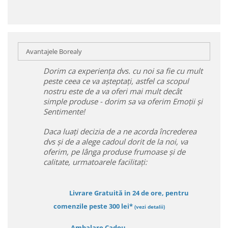
Avantajele Borealy
Dorim ca experiența dvs. cu noi sa fie cu mult
peste ceea ce va așteptați, astfel ca scopul
nostru este de a va oferi mai mult decât
simple produse - dorim sa va oferim Emoții și
Sentimente!
Daca luați decizia de a ne acorda încrederea
dvs și de a alege cadoul dorit de la noi, va
oferim, pe lânga produse frumoase și de
calitate, urmatoarele facilitați:
Livrare Gratuită in 24 de ore, pentru
comenzile peste 300 lei*
(vezi detalii)
Ambalare Cadou