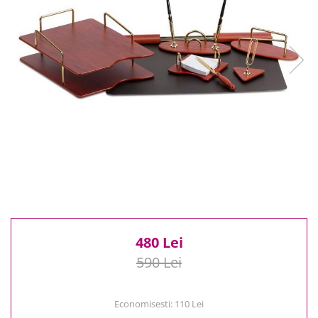
Reduceri
Cele mai noi
Cele mai vandute
Cele mai votate
Cu video
Pret
0 Lei - 100 Lei
100 Lei - 200 Lei
200 Lei - 300 Lei
300 Lei - 500 Lei
500 Lei - 1000 Lei
1000 Lei +
480 Lei
590 Lei
Economisesti:
110
Lei