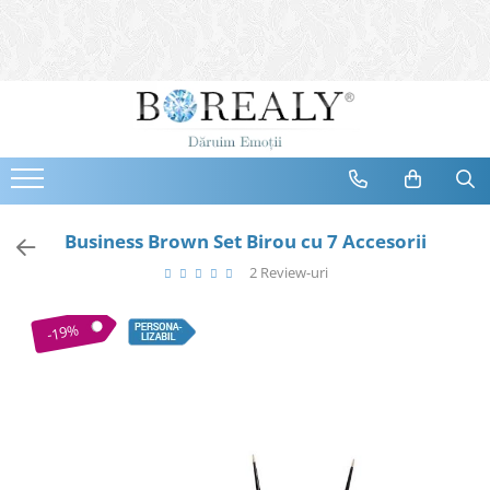
Bijuterii
Tipuri
Inele
Cercei
Bratari
Coliere
Business Brown Set Birou cu 7 Accesorii
Seturi
2 Review-uri
Brose
Tiare
-19%
Destinatari
Bijuterii Femei
Bijuterii Copii
Bijuterii Mirese
Selectii