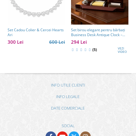
Set Cadou Colier & Cercei Hearts
Set birou elegant pentru bărbați
Ari
Business Desk Antique Clock –
cadou premium pentru șef, soț
300 Lei
600 Lei
294 Lei
sau partener de afaceri
VEZI
(5)
VIDEO
INFO UTILE CLIENTI
INFO LEGALE
DATE COMERCIALE
SOCIAL