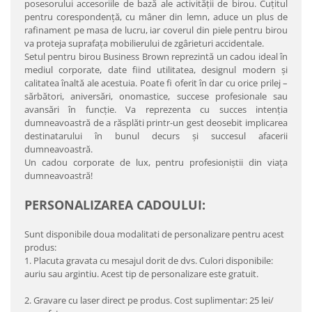
posesorului accesoriile de bază ale activităţii de birou. Cuţitul
pentru corespondenţă, cu mâner din lemn, aduce un plus de
rafinament pe masa de lucru, iar coverul din piele pentru birou
va proteja suprafaţa mobilierului de zgârieturi accidentale.
Setul pentru birou Business Brown reprezintă un cadou ideal în
mediul corporate, date fiind utilitatea, designul modern şi
calitatea înaltă ale acestuia. Poate fi oferit în dar cu orice prilej –
sărbători, aniversări, onomastice, succese profesionale sau
avansări în funcţie. Va reprezenta cu succes intenţia
dumneavoastră de a răsplăti printr-un gest deosebit implicarea
destinatarului în bunul decurs şi succesul afacerii
dumneavoastră.
Un cadou corporate de lux, pentru profesioniştii din viaţa
dumneavoastră!
PERSONALIZAREA CADOULUI:
Sunt disponibile doua modalitati de personalizare pentru acest
produs:
1. Placuta gravata cu mesajul dorit de dvs. Culori disponibile:
auriu sau argintiu. Acest tip de personalizare este gratuit.
2. Gravare cu laser direct pe produs. Cost suplimentar: 25 lei/