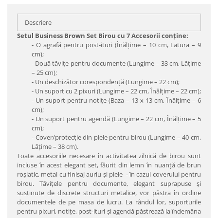
Descriere
Setul Business Brown Set Birou cu 7 Accesorii conţine:
- O agrafă pentru post-ituri (Înălţime – 10 cm, Latura – 9
cm);
- Două tăviţe pentru documente (Lungime – 33 cm, Lăţime
– 25 cm);
- Un deschizător corespondenţă (Lungime – 22 cm);
- Un suport cu 2 pixuri (Lungime – 22 cm, Înălţime – 22 cm);
- Un suport pentru notiţe (Baza – 13 x 13 cm, Înălţime – 6
cm);
- Un suport pentru agendă (Lungime – 22 cm, Înălţime – 5
cm);
- Cover/protecţie din piele pentru birou (Lungime – 40 cm,
Lăţime – 38 cm).
Toate accesoriile necesare în activitatea zilnică de birou sunt
incluse în acest elegant set, făurit din lemn în nuanţă de brun
roşiatic, metal cu finisaj auriu şi piele - în cazul coverului pentru
birou. Tăviţele pentru documente, elegant suprapuse şi
susţinute de discrete structuri metalice, vor păstra în ordine
documentele de pe masa de lucru. La rândul lor, suporturile
pentru pixuri, notiţe, post-ituri şi agendă păstrează la îndemâna