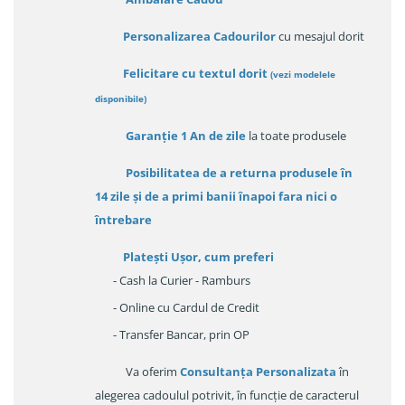
Personalizarea Cadourilor
cu mesajul dorit
Felicitare cu textul dorit
(
vezi modelele
disponibile
)
Garanție
1 An de zile
la toate produsele
Posibilitatea de a returna produsele în
14 zile
și de a primi
banii înapoi fara nici o
întrebare
Platești Ușor
, cum preferi
- Cash la Curier - Ramburs
- Online cu Cardul de Credit
- Transfer Bancar, prin OP
Va oferim
Consultanța Personalizata
în
alegerea cadoulul potrivit, în funcție de caracterul