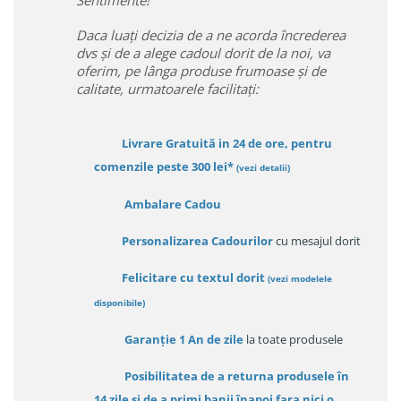
Sentimente!
Daca luați decizia de a ne acorda încrederea
dvs și de a alege cadoul dorit de la noi, va
oferim, pe lânga produse frumoase și de
calitate, urmatoarele facilitați:
Livrare Gratuită in 24 de ore, pentru
comenzile peste 300 lei*
(vezi detalii)
Ambalare Cadou
Personalizarea Cadourilor
cu mesajul dorit
Felicitare cu textul dorit
(
vezi modelele
disponibile
)
Garanție
1 An de zile
la toate produsele
Posibilitatea de a returna produsele în
14 zile
și de a primi
banii înapoi fara nici o