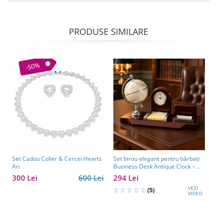
PRODUSE SIMILARE
-50%
Set Cadou Colier & Cercei Hearts
Set birou elegant pentru bărbați
Ari
Business Desk Antique Clock –
cadou premium pentru șef, soț
300 Lei
600 Lei
294 Lei
sau partener de afaceri
VEZI
(5)
VIDEO