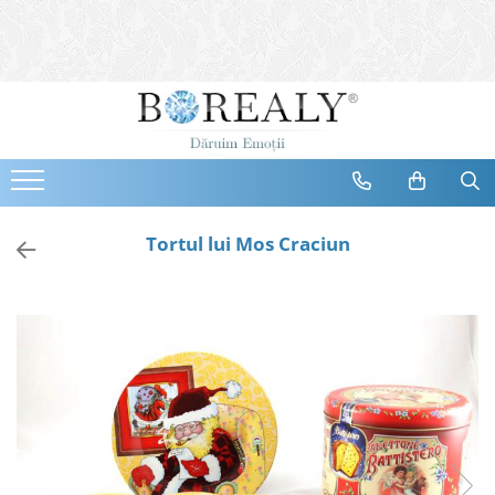
Bijuterii
Tipuri
Inele
Cercei
Bratari
Coliere
Tortul lui Mos Craciun
Seturi
Brose
Tiare
Destinatari
Bijuterii Femei
Bijuterii Copii
Bijuterii Mirese
Selectii