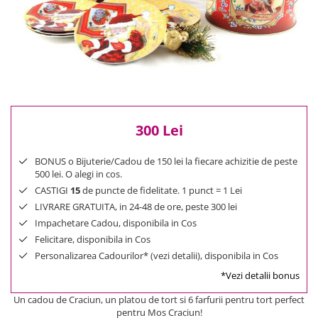
Reduceri
Cele mai noi
Cele mai vandute
Cele mai votate
Cu video
Pret
0 Lei - 100 Lei
300 Lei
100 Lei - 200 Lei
200 Lei - 300 Lei
BONUS o Bijuterie/Cadou de 150 lei la fiecare achizitie de peste
500 lei. O alegi in cos.
300 Lei - 500 Lei
CASTIGI
15
de puncte de fidelitate. 1 punct = 1 Lei
500 Lei - 1000 Lei
LIVRARE GRATUITA, in 24-48 de ore, peste 300 lei
1000 Lei +
Impachetare Cadou, disponibila in Cos
Felicitare, disponibila in Cos
Personalizarea Cadourilor* (vezi detalii), disponibila in Cos
*Vezi detalii bonus
Un cadou de Craciun, un platou de tort si 6 farfurii pentru tort perfect
pentru Mos Craciun!