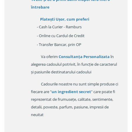
întrebare
Platești Ușor
, cum preferi
- Cash la Curier - Ramburs
- Online cu Cardul de Credit
- Transfer Bancar, prin OP
Va oferim
Consultanța Personalizata
în
alegerea cadoulul potrivit, în funcție de caracterul
și pasiunile destinatarului cadoului
Cadourile noastre nu sunt simple produse ci
fiecare are "
un ingredient secret
" care poate fi
reprezentat de frumusețe, calitate, sentimente,
detalii, poveste, parfum, pasiune, impresii de
neuitat