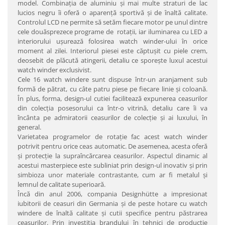
model. Combinaţia de aluminiu şi mai multe straturi de lac
lucios negru îi oferă o aparenţă sportivă şi de înaltă calitate.
Controlul LCD ne permite să setăm fiecare motor pe unul dintre
cele douăsprezece programe de rotaţii, iar iluminarea cu LED a
interiorului uşurează folosirea watch winder-ului în orice
moment al zilei. Interiorul piesei este căptuşit cu piele crem,
deosebit de plăcută atingerii, detaliu ce sporeşte luxul acestui
watch winder exclusivist.
Cele 16 watch windere sunt dispuse într-un aranjament sub
formă de pătrat, cu câte patru piese pe fiecare linie şi coloană.
În plus, forma, design-ul cutiei facilitează expunerea ceasurilor
din colecţia posesorului ca într-o vitrină, detaliu care îi va
încânta pe admiratorii ceasurilor de colecţie şi ai luxului, în
general.
Varietatea programelor de rotaţie fac acest watch winder
potrivit pentru orice ceas automatic. De asemenea, acesta oferă
şi protecţie la supraîncărcarea ceasurilor. Aspectul dinamic al
acestui masterpiece este subliniat prin design-ul inovativ şi prin
simbioza unor materiale contrastante, cum ar fi metalul şi
lemnul de calitate superioară.
Încă din anul 2006, compania Designhütte a impresionat
iubitorii de ceasuri din Germania şi de peste hotare cu watch
windere de înaltă calitate şi cutii specifice pentru păstrarea
ceasurilor. Prin investiţia brandului în tehnici de producţie