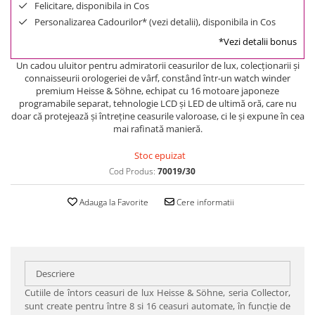
Felicitare, disponibila in Cos
Personalizarea Cadourilor* (vezi detalii), disponibila in Cos
*Vezi detalii bonus
Un cadou uluitor pentru admiratorii ceasurilor de lux, colecţionarii şi
connaisseurii orologeriei de vârf, constând într-un watch winder
premium Heisse & Söhne, echipat cu 16 motoare japoneze
programabile separat, tehnologie LCD şi LED de ultimă oră, care nu
doar că protejează şi întreţine ceasurile valoroase, ci le şi expune în cea
mai rafinată manieră.
Stoc epuizat
Cod Produs:
70019/30
Adauga la Favorite
Cere informatii
Descriere
Cutiile de întors ceasuri de lux Heisse & Söhne, seria Collector,
sunt create pentru între 8 si 16 ceasuri automate, în funcţie de