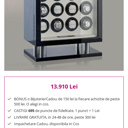
Reduceri
Cele mai noi
Cele mai vandute
Cele mai votate
Cu video
Pret
0 Lei - 100 Lei
100 Lei - 200 Lei
200 Lei - 300 Lei
300 Lei - 500 Lei
500 Lei - 1000 Lei
13.910 Lei
1000 Lei +
BONUS o Bijuterie/Cadou de 150 lei la fiecare achizitie de peste
500 lei. O alegi in cos.
CASTIGI
695
de puncte de fidelitate. 1 punct = 1 Lei
LIVRARE GRATUITA, in 24-48 de ore, peste 300 lei
Impachetare Cadou, disponibila in Cos