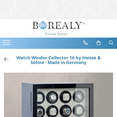
Bijuterii
Tipuri
Inele
Cercei
Bratari
Coliere
Watch Winder Collector 16 by Heisse &
Söhne - Made in Germany
Seturi
Brose
Tiare
Destinatari
Bijuterii Femei
Bijuterii Copii
Bijuterii Mirese
Selectii