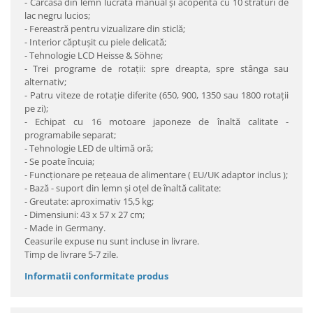
- Carcasă din lemn lucrată manual şi acoperită cu 10 straturi de
lac negru lucios;
- Fereastră pentru vizualizare din sticlă;
- Interior căptuşit cu piele delicată;
- Tehnologie LCD Heisse & Söhne;
- Trei programe de rotaţii: spre dreapta, spre stânga sau
alternativ;
- Patru viteze de rotaţie diferite (650, 900, 1350 sau 1800 rotaţii
pe zi);
- Echipat cu 16 motoare japoneze de înaltă calitate -
programabile separat;
- Tehnologie LED de ultimă oră;
- Se poate încuia;
- Funcţionare pe reţeaua de alimentare ( EU/UK adaptor inclus );
- Bază - suport din lemn şi oţel de înaltă calitate:
- Greutate: aproximativ 15,5 kg;
- Dimensiuni: 43 x 57 x 27 cm;
- Made in Germany.
Ceasurile expuse nu sunt incluse in livrare.
Timp de livrare 5-7 zile.
Informatii conformitate produs