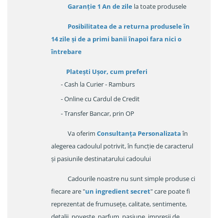
Garanție
1 An de zile
la toate produsele
Posibilitatea de a returna produsele în
14 zile
și de a primi
banii înapoi fara nici o
întrebare
Platești Ușor
, cum preferi
- Cash la Curier - Ramburs
- Online cu Cardul de Credit
- Transfer Bancar, prin OP
Va oferim
Consultanța Personalizata
în
alegerea cadoulul potrivit, în funcție de caracterul
și pasiunile destinatarului cadoului
Cadourile noastre nu sunt simple produse ci
fiecare are "
un ingredient secret
" care poate fi
reprezentat de frumusețe, calitate, sentimente,
detalii, poveste, parfum, pasiune, impresii de