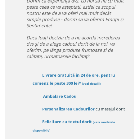
Dorim ca experiența dvs. cu noi sa fie cu mult
peste ceea ce va așteptați, astfel ca scopul
nostru este de a va oferi mai mult decât
simple produse - dorim sa va oferim Emoții și
Sentimente!
Daca luați decizia de a ne acorda încrederea
dvs și de a alege cadoul dorit de la noi, va
oferim, pe lânga produse frumoase și de
calitate, urmatoarele facilitați:
Livrare Gratuită in 24 de ore, pentru
comenzile peste 300 lei*
(vezi detalii)
Ambalare Cadou
Personalizarea Cadourilor
cu mesajul dorit
Felicitare cu textul dorit
(
vezi modelele
disponibile
)