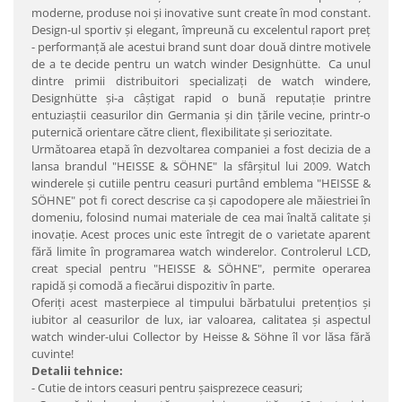
moderne, produse noi şi inovative sunt create în mod constant.
Design-ul sportiv şi elegant, împreună cu excelentul raport preţ
- performanţă ale acestui brand sunt doar două dintre motivele
de a te decide pentru un watch winder Designhütte. Ca unul
dintre primii distribuitori specializaţi de watch windere,
Designhütte şi-a câştigat rapid o bună reputaţie printre
entuziaştii ceasurilor din Germania şi din ţările vecine, printr-o
puternică orientare către client, flexibilitate şi seriozitate.
Următoarea etapă în dezvoltarea companiei a fost decizia de a
lansa brandul "HEISSE & SÖHNE" la sfârşitul lui 2009. Watch
winderele şi cutiile pentru ceasuri purtând emblema "HEISSE &
SÖHNE" pot fi corect descrise ca şi capodopere ale măiestriei în
domeniu, folosind numai materiale de cea mai înaltă calitate şi
inovaţie. Acest proces unic este întregit de o varietate aparent
fără limite în programarea watch winderelor. Controlerul LCD,
creat special pentru "HEISSE & SÖHNE", permite operarea
rapidă şi comodă a fiecărui dispozitiv în parte.
Oferiţi acest masterpiece al timpului bărbatului pretenţios şi
iubitor al ceasurilor de lux, iar valoarea, calitatea şi aspectul
watch winder-ului Collector by Heisse & Söhne îl vor lăsa fără
cuvinte!
Detalii tehnice:
- Cutie de intors ceasuri pentru şaisprezece ceasuri;