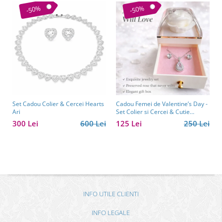
-50%
-50%
Set Cadou Colier & Cercei Hearts
Cadou Femei de Valentine’s Day -
Ari
Set Colier si Cercei & Cutie
Trandafir Borealy
300 Lei
600 Lei
125 Lei
250 Lei
INFO UTILE CLIENTI
INFO LEGALE