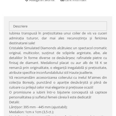
Descriere
Iubirea transpusă în preţiozitatea unui colier de vis va cuceri
admiraţia tuturor, dar mai ales recunoştinţa şi fericirea
destinatarei sale!
Cristalele Simulated Diamonds alcătuiesc un spectacol cromatic
original, multicolor, susţinut de sclipirile argintate, albe, ale
detaliilor în forme diverse ce desăvârşesc rafinatele pietre cu
finisaj de diamant. Medalionul placat cu aur alb de 18 K se
remarcă prin originalitate, o eleganţă inegalabilă şi preţiozitate,
atribute specifice inconfundabilului stil Haute Joaillerie.
Vă recomandăm accesorizarea colierului cu inelul M'aimes din
colecţia Borealy, punctând o apariţie desăvârşită şi plină de
culoare cu prilejul celor mai elegante şi preţioase ocazii!
O promisiune a iubirii într-o bijuterie concepută să capteze
personalitatea şi sufletul femeii căreia îi este dedicată!
Detalii:
Lănţişor: 395 mm - 445 mm (ajustabil);
Medalion: 1cm x 1cm (3,5 ct.);