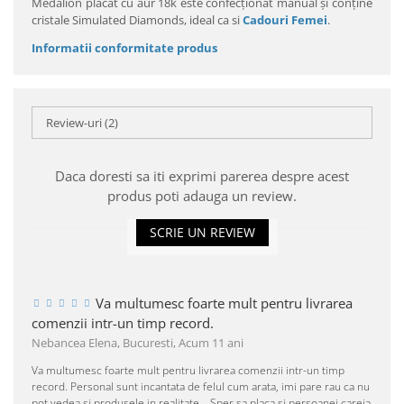
Medalion placat cu aur 18k este confecţionat manual şi conţine
cristale Simulated Diamonds, ideal ca si
Cadouri Femei
.
Informatii conformitate produs
Review-uri
(2)
Daca doresti sa iti exprimi parerea despre acest
produs poti adauga un review.
SCRIE UN REVIEW
Va multumesc foarte mult pentru livrarea
comenzii intr-un timp record.
Nebancea Elena, Bucuresti,
Acum 11 ani
Va multumesc foarte mult pentru livrarea comenzii intr-un timp
record. Personal sunt incantata de felul cum arata, imi pare rau ca nu
pot vedea si produsele in realitate... Sper sa placa si persoanei careia