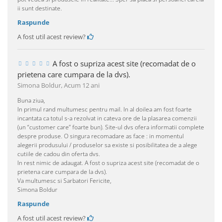
ii sunt destinate.
Raspunde
A fost util acest review?
A fost o supriza acest site (recomadat de o
prietena care cumpara de la dvs).
Simona Boldur,
Acum 12 ani
Buna ziua,
In primul rand multumesc pentru mail. In al doilea am fost foarte
incantata ca totul s-a rezolvat in cateva ore de la plasarea comenzii
(un “customer care” foarte bun). Site-ul dvs ofera informatii complete
despre produse. O singura recomadare as face : in momentul
alegerii produsului / produselor sa existe si posibilitatea de a alege
cutiile de cadou din oferta dvs.
In rest nimic de adaugat. A fost o supriza acest site (recomadat de o
prietena care cumpara de la dvs).
Va multumesc si Sarbatori Fericite,
Simona Boldur
Raspunde
A fost util acest review?