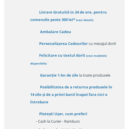
Livrare Gratuită in 24 de ore, pentru
comenzile peste 300 lei*
(vezi detalii)
Ambalare Cadou
Personalizarea Cadourilor
cu mesajul dorit
Felicitare cu textul dorit
(
vezi modelele
disponibile
)
Garanție
1 An de zile
la toate produsele
Posibilitatea de a returna produsele în
14 zile
și de a primi
banii înapoi fara nici o
întrebare
Platești Ușor
, cum preferi
- Cash la Curier - Ramburs