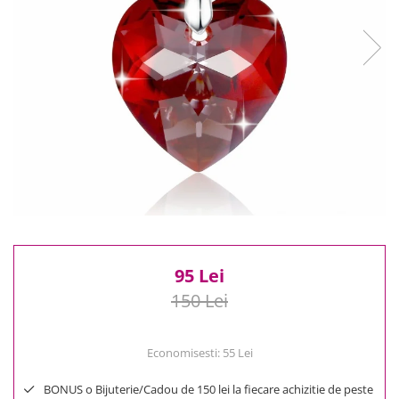
Reduceri
Cele mai noi
Cele mai vandute
Cele mai votate
Cu video
Pret
0 Lei - 100 Lei
100 Lei - 200 Lei
200 Lei - 300 Lei
300 Lei - 500 Lei
500 Lei - 1000 Lei
1000 Lei +
95 Lei
150 Lei
Economisesti:
55
Lei
BONUS o Bijuterie/Cadou de 150 lei la fiecare achizitie de peste