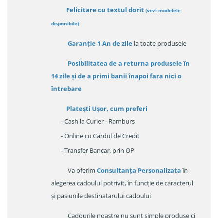
Felicitare cu textul dorit
(
vezi modelele
disponibile
)
Garanție
1 An de zile
la toate produsele
Posibilitatea de a returna produsele în
14 zile
și de a primi
banii înapoi fara nici o
întrebare
Platești Ușor
, cum preferi
- Cash la Curier - Ramburs
- Online cu Cardul de Credit
- Transfer Bancar, prin OP
Va oferim
Consultanța Personalizata
în
alegerea cadoulul potrivit, în funcție de caracterul
și pasiunile destinatarului cadoului
Cadourile noastre nu sunt simple produse ci