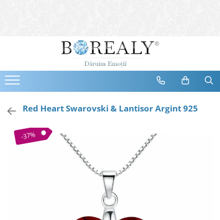
Bijuterii
Tipuri
Inele
Cercei
Bratari
Coliere
Red Heart Swarovski & Lantisor Argint 925
Seturi
Brose
-37%
Tiare
Destinatari
Bijuterii Femei
Bijuterii Copii
Bijuterii Mirese
Selectii