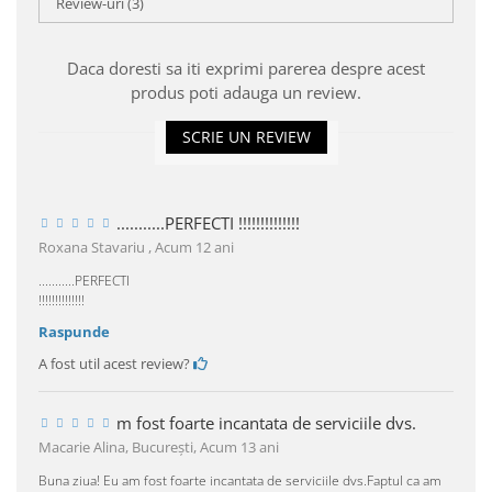
Review-uri
(3)
Daca doresti sa iti exprimi parerea despre acest
produs poti adauga un review.
SCRIE UN REVIEW
...........PERFECTI !!!!!!!!!!!!!!
Roxana Stavariu ,
Acum 12 ani
...........PERFECTI
!!!!!!!!!!!!!!
Raspunde
A fost util acest review?
m fost foarte incantata de serviciile dvs.
Macarie Alina, Bucureşti,
Acum 13 ani
Buna ziua! Eu am fost foarte incantata de serviciile dvs.Faptul ca am