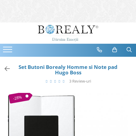
Bijuterii
Tipuri
Inele
Cercei
Bratari
Coliere
Set Butoni Borealy Homme si Note pad
Hugo Boss
Seturi
3 Review-uri
Brose
Tiare
-28%
Destinatari
Bijuterii Femei
Bijuterii Copii
Bijuterii Mirese
Selectii