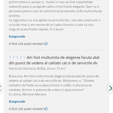
primit coletul in aceiasi zi , modul in care au fost impachetate
cadourile pana si punga de cadou a fost foarte eleganta. Sper ca si
persoana pentru care am achizitionat produsele sa fie multumita de
acestea.
Cu siguranta o sa mai apelez la serviciile dvs , mai ales cand sunt in
criza de timp si am nevoie de un cadou frumos si care sa vina
singurel acasa foarte repede. O zi buna!
Raspunde
A fost util acest review?
Am fost multumita de alegerea facuta atat
din punct de vedere al calitatii cat si de serviciile dv
Morozan Mariana, Brăila,
Acum 13 ani
Buna ziua. Am fost multumita de alegerea facuta atat din punct de
vedere al calitatii cat si de serviciile dv. Multumesc si '' Sfintele
sarbatori de Paste sa va aduca liniste in suflet, multa bucurie,
sanatate, fericire si puterea de a darui si ajuta semenii''.
Cu stima, Morozan Mariana
Raspunde
A fost util acest review?