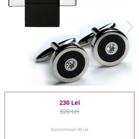
Reduceri
Cele mai noi
Cele mai vandute
Cele mai votate
Cu video
Pret
0 Lei - 100 Lei
100 Lei - 200 Lei
200 Lei - 300 Lei
300 Lei - 500 Lei
500 Lei - 1000 Lei
1000 Lei +
230 Lei
320 Lei
Economisesti:
90
Lei