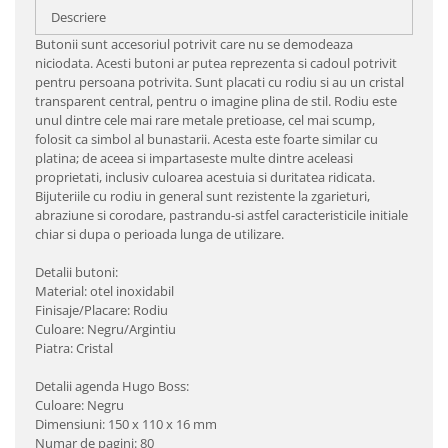
Descriere
Butonii sunt accesoriul potrivit care nu se demodeaza
niciodata. Acesti butoni ar putea reprezenta si cadoul potrivit
pentru persoana potrivita. Sunt placati cu rodiu si au un cristal
transparent central, pentru o imagine plina de stil. Rodiu este
unul dintre cele mai rare metale pretioase, cel mai scump,
folosit ca simbol al bunastarii. Acesta este foarte similar cu
platina; de aceea si impartaseste multe dintre aceleasi
proprietati, inclusiv culoarea acestuia si duritatea ridicata.
Bijuteriile cu rodiu in general sunt rezistente la zgarieturi,
abraziune si corodare, pastrandu-si astfel caracteristicile initiale
chiar si dupa o perioada lunga de utilizare.
Detalii butoni:
Material: otel inoxidabil
Finisaje/Placare: Rodiu
Culoare: Negru/Argintiu
Piatra: Cristal
Detalii agenda Hugo Boss:
Culoare: Negru
Dimensiuni: 150 x 110 x 16 mm
Numar de pagini: 80