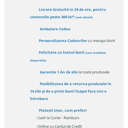
Livrare Gratuită in 24 de ore, pentru
comenzile peste 300 lei*
(vezi detalii)
Ambalare Cadou
Personalizarea Cadourilor
cu mesajul dorit
Felicitare cu textul dorit
(
vezi modelele
disponibile
)
Garanție
1 An de zile
la toate produsele
Posibilitatea de a returna produsele în
14 zile
și de a primi
banii înapoi fara nici o
întrebare
Platești Ușor
, cum preferi
- Cash la Curier - Ramburs
- Online cu Cardul de Credit