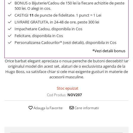
BONUS o Bijuterie/Cadou de 150 lei la fiecare achizitie de peste
500 lei. O alegi in cos.
CASTIGI
11
de puncte de fidelitate. 1 punct = 1 Lei
LIVRARE GRATUITA, in 24-48 de ore, peste 300 lei
Impachetare Cadou, disponibila in Cos
Felicitare, disponibila in Cos
Personalizarea Cadourilor* (vezi detalii), disponibila in Cos
*Vezi detalii bonus
Orice barbat elegant apreciaza o noua pereche de butoni deosebiti! Iar
originalul model din acest set, alaturi de o exclusivista agenda de la
Hugo Boss, va satisface chiar si cele mai exigente gusturi in materie de
accesorii masculine.
Stoc epuizat
Cod Produs:
NOV207
Adauga la Favorite
Cere informatii