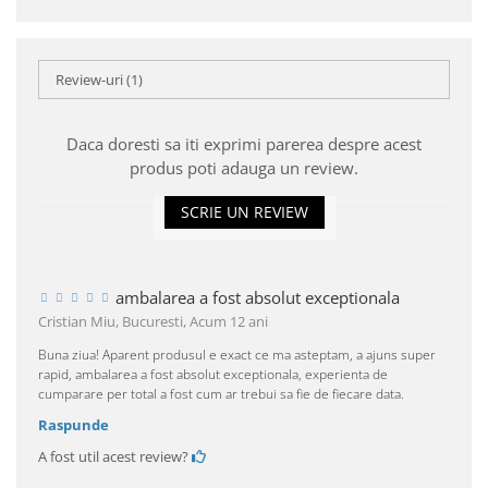
Review-uri
(1)
Daca doresti sa iti exprimi parerea despre acest
produs poti adauga un review.
SCRIE UN REVIEW
ambalarea a fost absolut exceptionala
Cristian Miu, Bucuresti,
Acum 12 ani
Buna ziua! Aparent produsul e exact ce ma asteptam, a ajuns super
rapid, ambalarea a fost absolut exceptionala, experienta de
cumparare per total a fost cum ar trebui sa fie de fiecare data.
Raspunde
A fost util acest review?