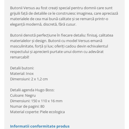
Butonii Versus au fost creaţi special pentru domnii care sunt
grijulii faţă de detaliile ce le construiesc imaginea, care apreciază
materialele de cea mai bună calitate şi se remarcă printr-o
eleganţă modernă, discretă, fără cusur.
Butonii denotă perfecţiune în fiecare detaliu: finisaj, calitatea
materialelor şi design. Butonii cu model Versus emană
masculinitate, forţă şi lux; oferiţi cadou devin echivalentul
respectului şi aprecierii purtate unui domn cu adevărat
remarcabil!
Detalii butoni:
Material: Inox
Dimensiuni: 2 x 1,2 cm
Detalii agenda Hugo Boss:
Culoare: Negru
Dimensiuni: 150 x 110 x 16 mm
Numar de pagini: 80
Material coperte: Piele ecologica
Informatii conformitate produs