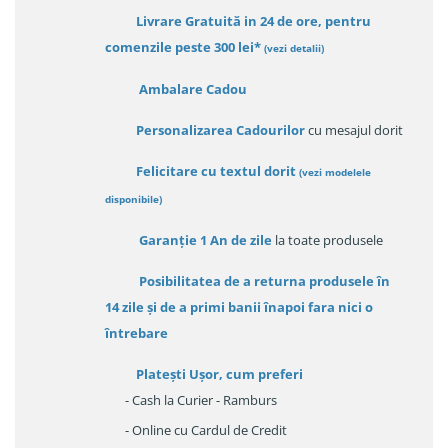
Livrare Gratuită in 24 de ore, pentru
comenzile peste 300 lei*
(vezi detalii)
Ambalare Cadou
Personalizarea Cadourilor
cu mesajul dorit
Felicitare cu textul dorit
(
vezi modelele
disponibile
)
Garanție
1 An de zile
la toate produsele
Posibilitatea de a returna produsele în
14 zile
și de a primi
banii înapoi fara nici o
întrebare
Platești Ușor
, cum preferi
- Cash la Curier - Ramburs
- Online cu Cardul de Credit