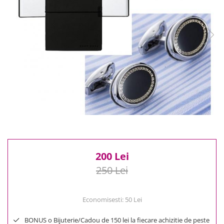
Reduceri
Cele mai noi
Cele mai vandute
Cele mai votate
Cu video
Pret
0 Lei - 100 Lei
100 Lei - 200 Lei
200 Lei - 300 Lei
300 Lei - 500 Lei
500 Lei - 1000 Lei
1000 Lei +
200 Lei
250 Lei
Economisesti:
50
Lei
BONUS o Bijuterie/Cadou de 150 lei la fiecare achizitie de peste