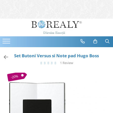
Bijuterii
Tipuri
Inele
Cercei
Bratari
Coliere
Set Butoni Versus si Note pad Hugo Boss
Seturi
1 Review
Brose
Tiare
-20%
Destinatari
Bijuterii Femei
Bijuterii Copii
Bijuterii Mirese
Selectii