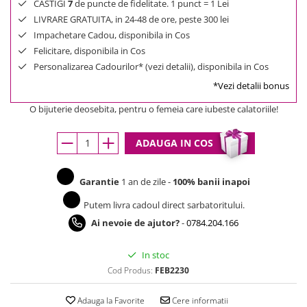
CASTIGI
7
de puncte de fidelitate. 1 punct = 1 Lei
LIVRARE GRATUITA, in 24-48 de ore, peste 300 lei
Impachetare Cadou, disponibila in Cos
Felicitare, disponibila in Cos
Personalizarea Cadourilor* (vezi detalii), disponibila in Cos
*Vezi detalii bonus
O bijuterie deosebita, pentru o femeia care iubeste calatoriile!
ADAUGA IN COS
Garantie
1 an de zile -
100% banii inapoi
Putem livra cadoul direct sarbatoritului.
Ai nevoie de ajutor?
-
0784.204.166
In stoc
Cod Produs:
FEB2230
Adauga la Favorite
Cere informatii