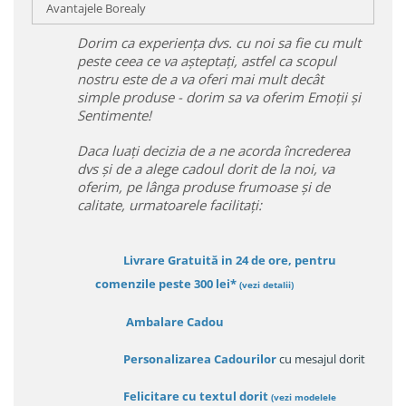
Avantajele Borealy
Dorim ca experiența dvs. cu noi sa fie cu mult
peste ceea ce va așteptați, astfel ca scopul
nostru este de a va oferi mai mult decât
simple produse - dorim sa va oferim Emoții și
Sentimente!
Daca luați decizia de a ne acorda încrederea
dvs și de a alege cadoul dorit de la noi, va
oferim, pe lânga produse frumoase și de
calitate, urmatoarele facilitați:
Livrare Gratuită in 24 de ore, pentru
comenzile peste 300 lei*
(vezi detalii)
Ambalare Cadou
Personalizarea Cadourilor
cu mesajul dorit
Felicitare cu textul dorit
(
vezi modelele