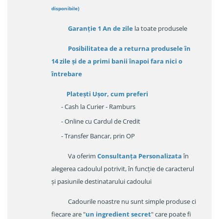
disponibile
)
Garanție
1 An de zile
la toate produsele
Posibilitatea de a returna produsele în
14 zile
și de a primi
banii înapoi fara nici o
întrebare
Platești Ușor
, cum preferi
- Cash la Curier - Ramburs
- Online cu Cardul de Credit
- Transfer Bancar, prin OP
Va oferim
Consultanța Personalizata
în
alegerea cadoulul potrivit, în funcție de caracterul
și pasiunile destinatarului cadoului
Cadourile noastre nu sunt simple produse ci
fiecare are "
un ingredient secret
" care poate fi