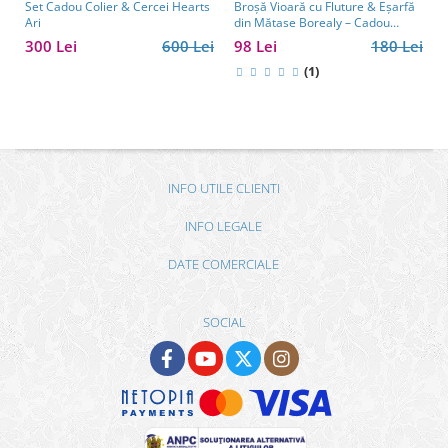
Set Cadou Colier & Cercei Hearts
Broșă Vioară cu Fluture & Eșarfă
Ari
din Mătase Borealy – Cadou
Elegant pentru Femei
300 Lei
600 Lei
98 Lei
180 Lei
(1)
INFO UTILE CLIENTI
INFO LEGALE
DATE COMERCIALE
SOCIAL