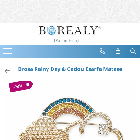
Bijuterii
Tipuri
Inele
Cercei
Bratari
Coliere
Brosa Rainy Day & Cadou Esarfa Matase
Seturi
Brose
-28%
Tiare
Destinatari
Bijuterii Femei
Bijuterii Copii
Bijuterii Mirese
Selectii