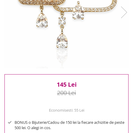
Reduceri
Cele mai noi
Cele mai vandute
Cele mai votate
Cu video
Pret
0 Lei - 100 Lei
100 Lei - 200 Lei
200 Lei - 300 Lei
300 Lei - 500 Lei
500 Lei - 1000 Lei
145 Lei
1000 Lei +
200 Lei
Economisesti:
55
Lei
BONUS o Bijuterie/Cadou de 150 lei la fiecare achizitie de peste
500 lei. O alegi in cos.