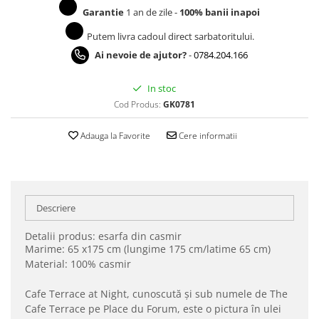
Garantie
1 an de zile -
100% banii inapoi
Putem livra cadoul direct sarbatoritului.
Ai nevoie de ajutor?
-
0784.204.166
In stoc
Cod Produs:
GK0781
Adauga la Favorite
Cere informatii
Descriere
Detalii produs: esarfa din casmir
Marime: 65 x175 cm (lungime 175 cm/latime 65 cm)
Material: 100% casmir
Cafe Terrace at Night, cunoscută și sub numele de The
Cafe Terrace pe Place du Forum, este o pictura în ulei