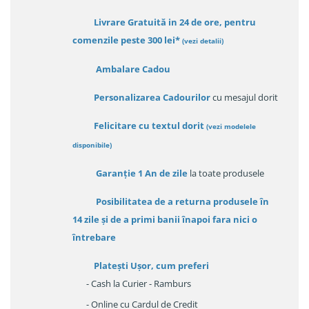
Livrare Gratuită in 24 de ore, pentru
comenzile peste 300 lei*
(vezi detalii)
Ambalare Cadou
Personalizarea Cadourilor
cu mesajul dorit
Felicitare cu textul dorit
(
vezi modelele
disponibile
)
Garanție
1 An de zile
la toate produsele
Posibilitatea de a returna produsele în
14 zile
și de a primi
banii înapoi fara nici o
întrebare
Platești Ușor
, cum preferi
- Cash la Curier - Ramburs
- Online cu Cardul de Credit