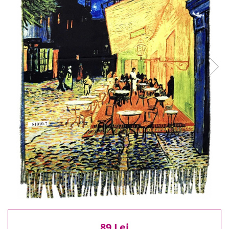
Reduceri
Cele mai noi
Cele mai vandute
Cele mai votate
Cu video
Pret
0 Lei - 100 Lei
100 Lei - 200 Lei
200 Lei - 300 Lei
300 Lei - 500 Lei
500 Lei - 1000 Lei
1000 Lei +
89 Lei