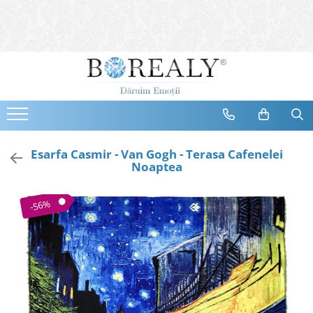
Bijuterii
Tipuri
Inele
Cercei
Bratari
Coliere
Esarfa Casmir - Van Gogh - Terasa Cafenelei
Noaptea
Seturi
Brose
-56%
Tiare
Destinatari
Bijuterii Femei
Bijuterii Copii
Bijuterii Mirese
Selectii