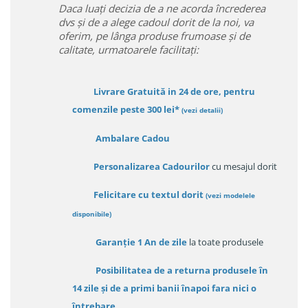
Daca luați decizia de a ne acorda încrederea
dvs și de a alege cadoul dorit de la noi, va
oferim, pe lânga produse frumoase și de
calitate, urmatoarele facilitați:
Livrare Gratuită in 24 de ore, pentru
comenzile peste 300 lei*
(vezi detalii)
Ambalare Cadou
Personalizarea Cadourilor
cu mesajul dorit
Felicitare cu textul dorit
(
vezi modelele
disponibile
)
Garanție
1 An de zile
la toate produsele
Posibilitatea de a returna produsele în
14 zile
și de a primi
banii înapoi fara nici o
întrebare