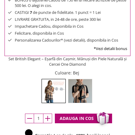
BONUS o Bijuterie/Cadou de 150 lei la fiecare achizitie de peste
500 lei. O alegi in cos.
CASTIGI
7
de puncte de fidelitate. 1 punct = 1 Lei
LIVRARE GRATUITA, in 24-48 de ore, peste 300 lei
Impachetare Cadou, disponibila in Cos
Felicitare, disponibila in Cos
Personalizarea Cadourilor* (vezi detalii), disponibila in Cos
*Vezi detalii bonus
Set British Elegant – Eșarfă din Cașmir, Mănuși din Piele Naturală și
Cercei One Diamond
Culoare
: Bej
ADAUGA IN COS