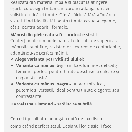
Realizată din material moale și plăcut la atingere,
eșarfa cu design britanic în carouri adaugă un aer
sofisticat oricărei ținute. Oferă căldură fără a încărca
vizual, fiind ideală atât pentru ținute casual-elegante,
cât și pentru apariții formale.
Mănuși din piele naturală – protecție și stil
Confecționate din piele naturală de calitate superioară,
mănușile sunt fine, rezistente și extrem de confortabile,
adaptându-se perfect mâinii.
✔ Alege varianta potrivită stilului ei:
Varianta cu mănuși bej
– un look luminos, delicat și
feminin, perfect pentru ținute deschise la culoare și
eleganță clasică.
Varianta cu mănuși negre
– un aer sofisticat,
puternic și versatil, ideal pentru ținute elegante sau
contrastante.
C
ercei One Diamond – strălucire subtilă
Cerceii tip solitaire adaugă o notă de lux discret,
completând perfect setul. Designul lor clasic îi face