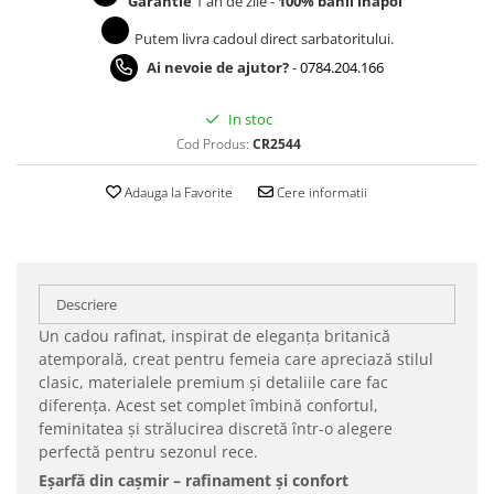
Garantie
1 an de zile -
100% banii inapoi
Putem livra cadoul direct sarbatoritului.
Ai nevoie de ajutor?
-
0784.204.166
In stoc
Cod Produs:
CR2544
Adauga la Favorite
Cere informatii
Descriere
Un cadou rafinat, inspirat de eleganța britanică
atemporală, creat pentru femeia care apreciază stilul
clasic, materialele premium și detaliile care fac
diferența. Acest set complet îmbină confortul,
feminitatea și strălucirea discretă într-o alegere
perfectă pentru sezonul rece.
Eșarfă din cașmir – rafinament și confort