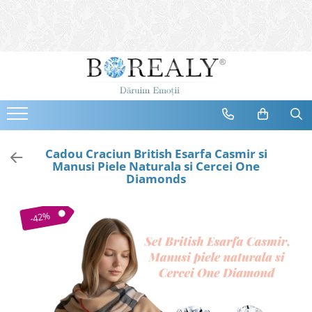
Bijuterii
Tipuri
Inele
Cercei
Bratari
Coliere
Cadou Craciun British Esarfa Casmir si
Manusi Piele Naturala si Cercei One
Seturi
Diamonds
Brose
Tiare
-42%
Destinatari
Bijuterii Femei
Bijuterii Copii
Bijuterii Mirese
Selectii