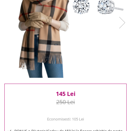
Reduceri
Cele mai noi
Cele mai vandute
Cele mai votate
Cu video
Pret
0 Lei - 100 Lei
100 Lei - 200 Lei
200 Lei - 300 Lei
300 Lei - 500 Lei
500 Lei - 1000 Lei
1000 Lei +
145 Lei
250 Lei
Economisesti:
105
Lei