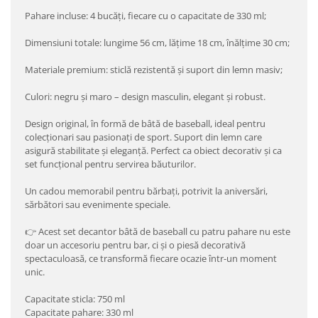
Pahare incluse: 4 bucăți, fiecare cu o capacitate de 330 ml;
Dimensiuni totale: lungime 56 cm, lățime 18 cm, înălțime 30 cm;
Materiale premium: sticlă rezistentă și suport din lemn masiv;
Culori: negru și maro – design masculin, elegant și robust.
Design original, în formă de bâtă de baseball, ideal pentru
colecționari sau pasionați de sport. Suport din lemn care
asigură stabilitate și eleganță. Perfect ca obiect decorativ și ca
set funcțional pentru servirea băuturilor.
Un cadou memorabil pentru bărbați, potrivit la aniversări,
sărbători sau evenimente speciale.
👉 Acest set decantor bâtă de baseball cu patru pahare nu este
doar un accesoriu pentru bar, ci și o piesă decorativă
spectaculoasă, ce transformă fiecare ocazie într-un moment
unic.
Capacitate sticla: 750 ml
Capacitate pahare: 330 ml