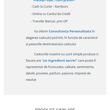
Platești Ușor
, cum preferi
- Cash la Curier - Ramburs
- Online cu Cardul de Credit
- Transfer Bancar, prin OP
Va oferim
Consultanța Personalizata
în
alegerea cadoulul potrivit, în funcție de caracterul
și pasiunile destinatarului cadoului
Cadourile noastre nu sunt simple produse ci
fiecare are "
un ingredient secret
" care poate fi
reprezentat de frumusețe, calitate, sentimente,
detalii, poveste, parfum, pasiune, impresii de
neuitat