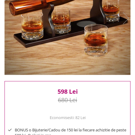
Reduceri
Cele mai noi
Cele mai vandute
Cele mai votate
Cu video
Pret
0 Lei - 100 Lei
100 Lei - 200 Lei
200 Lei - 300 Lei
300 Lei - 500 Lei
500 Lei - 1000 Lei
598 Lei
1000 Lei +
680 Lei
Economisesti:
82
Lei
BONUS o Bijuterie/Cadou de 150 lei la fiecare achizitie de peste