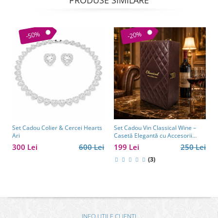
PRODUSE SIMILARE
-50%
-20%
Set Cadou Colier & Cercei Hearts
Set Cadou Vin Classical Wine –
Ari
Casetă Elegantă cu Accesorii
pentru Vin
300 Lei
600 Lei
199 Lei
250 Lei
(3)
INFO UTILE CLIENTI