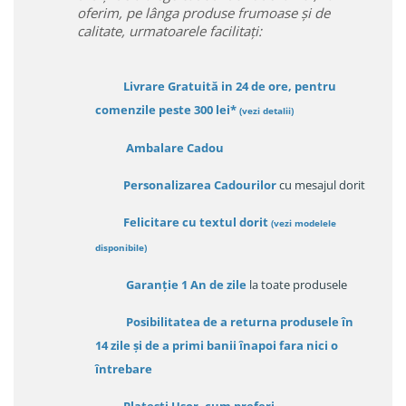
oferim, pe lânga produse frumoase și de
calitate, urmatoarele facilitați:
Livrare Gratuită in 24 de ore, pentru
comenzile peste 300 lei*
(vezi detalii)
Ambalare Cadou
Personalizarea Cadourilor
cu mesajul dorit
Felicitare cu textul dorit
(
vezi modelele
disponibile
)
Garanție
1 An de zile
la toate produsele
Posibilitatea de a returna produsele în
14 zile
și de a primi
banii înapoi fara nici o
întrebare