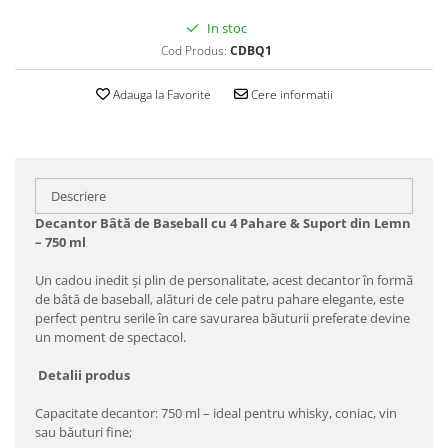
In stoc
Cod Produs:
CDBQ1
Adauga la Favorite
Cere informatii
Descriere
Decantor Bâtă de Baseball cu 4 Pahare & Suport din Lemn
– 750 ml
Un cadou inedit și plin de personalitate, acest decantor în formă
de bâtă de baseball, alături de cele patru pahare elegante, este
perfect pentru serile în care savurarea băuturii preferate devine
un moment de spectacol.
Detalii produs
Capacitate decantor: 750 ml – ideal pentru whisky, coniac, vin
sau băuturi fine;