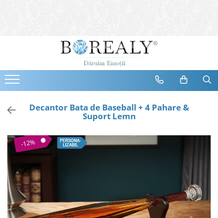
Bijuterii
Tipuri
Inele
Cercei
Bratari
Coliere
Decantor Bata de Baseball + 4 Pahare &
Suport Lemn
Seturi
Brose
-12%
Tiare
Destinatari
Bijuterii Femei
Bijuterii Copii
Bijuterii Mirese
Selectii