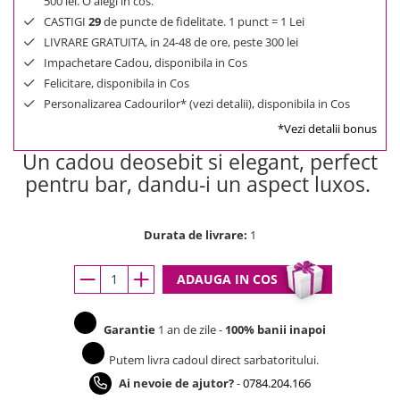
500 lei. O alegi in cos.
CASTIGI
29
de puncte de fidelitate. 1 punct = 1 Lei
LIVRARE GRATUITA, in 24-48 de ore, peste 300 lei
Impachetare Cadou, disponibila in Cos
Felicitare, disponibila in Cos
Personalizarea Cadourilor* (vezi detalii), disponibila in Cos
*Vezi detalii bonus
Un cadou deosebit si elegant, perfect
pentru bar, dandu-i un aspect luxos.
Durata de livrare:
1
ADAUGA IN COS
Garantie
1 an de zile -
100% banii inapoi
Putem livra cadoul direct sarbatoritului.
Ai nevoie de ajutor?
-
0784.204.166