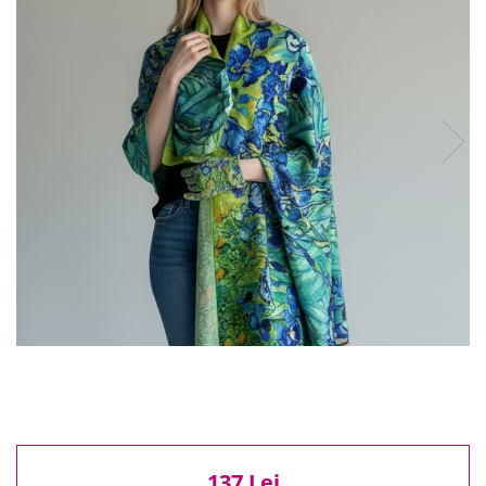
Reduceri
Cele mai noi
Cele mai vandute
Cele mai votate
Cu video
Pret
0 Lei - 100 Lei
100 Lei - 200 Lei
200 Lei - 300 Lei
300 Lei - 500 Lei
500 Lei - 1000 Lei
1000 Lei +
137 Lei