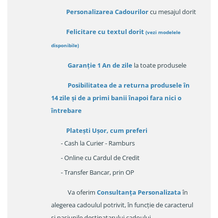
Personalizarea Cadourilor
cu mesajul dorit
Felicitare cu textul dorit
(
vezi modelele
disponibile
)
Garanție
1 An de zile
la toate produsele
Posibilitatea de a returna produsele în
14 zile
și de a primi
banii înapoi fara nici o
întrebare
Platești Ușor
, cum preferi
- Cash la Curier - Ramburs
- Online cu Cardul de Credit
- Transfer Bancar, prin OP
Va oferim
Consultanța Personalizata
în
alegerea cadoulul potrivit, în funcție de caracterul
și pasiunile destinatarului cadoului