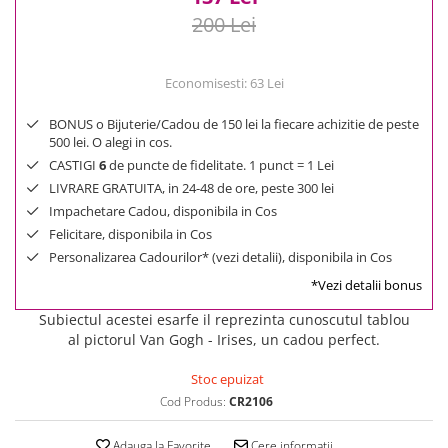
200 Lei
Economisesti:
63
Lei
BONUS o Bijuterie/Cadou de 150 lei la fiecare achizitie de peste
500 lei. O alegi in cos.
CASTIGI
6
de puncte de fidelitate. 1 punct = 1 Lei
LIVRARE GRATUITA, in 24-48 de ore, peste 300 lei
Impachetare Cadou, disponibila in Cos
Felicitare, disponibila in Cos
Personalizarea Cadourilor* (vezi detalii), disponibila in Cos
*Vezi detalii bonus
Subiectul acestei esarfe il reprezinta cunoscutul tablou
al pictorul Van Gogh - Irises, un cadou perfect.
Stoc epuizat
Cod Produs:
CR2106
Adauga la Favorite
Cere informatii