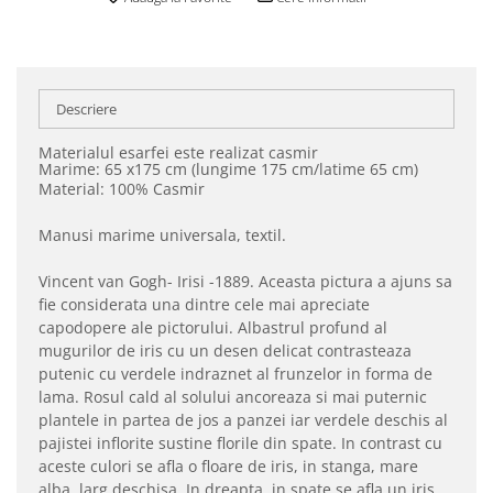
Descriere
Materialul esarfei este realizat casmir
Marime: 65 x175 cm (lungime 175 cm/latime 65 cm)
Material: 100% Casmir
Manusi marime universala, textil.
Vincent van Gogh- Irisi -1889. Aceasta pictura a ajuns sa
fie considerata una dintre cele mai apreciate
capodopere ale pictorului. Albastrul profund al
mugurilor de iris cu un desen delicat contrasteaza
putenic cu verdele indraznet al frunzelor in forma de
lama. Rosul cald al solului ancoreaza si mai puternic
plantele in partea de jos a panzei iar verdele deschis al
pajistei inflorite sustine florile din spate. In contrast cu
aceste culori se afla o floare de iris, in stanga, mare
alba, larg deschisa. In dreapta, in spate se afla un iris