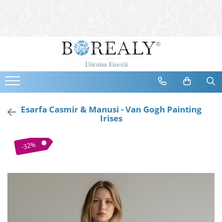
Bijuterii
Tipuri
Inele
Cercei
Bratari
Coliere
Esarfa Casmir & Manusi - Van Gogh Painting
Irises
Seturi
Brose
-32%
Tiare
Destinatari
Bijuterii Femei
Bijuterii Copii
Bijuterii Mirese
Selectii