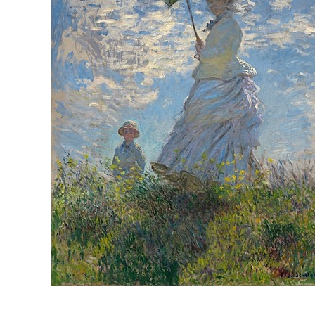
Bijuterii Mirese
Selectii
Reduceri
Cele mai noi
Cele mai vandute
Cele mai votate
Cu video
Pret
0 Lei - 100 Lei
100 Lei - 200 Lei
200 Lei - 300 Lei
300 Lei - 500 Lei
500 Lei - 1000 Lei
1000 Lei +