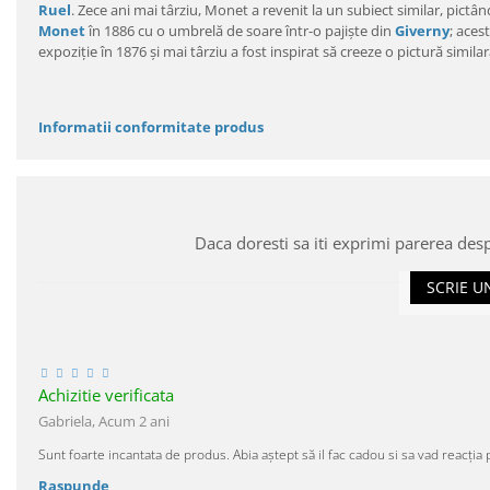
Ruel
. Zece ani mai târziu, Monet a revenit la un subiect similar, pictân
Monet
în 1886 cu o umbrelă de soare într-o pajiște din
Giverny
; aces
expoziție în 1876 și mai târziu a fost inspirat să creeze o pictură simila
Informatii conformitate produs
Daca doresti sa iti exprimi parerea des
SCRIE U
Achizitie verificata
Gabriela,
Acum 2 ani
Sunt foarte incantata de produs. Abia aștept să il fac cadou si sa vad reacția 
Raspunde