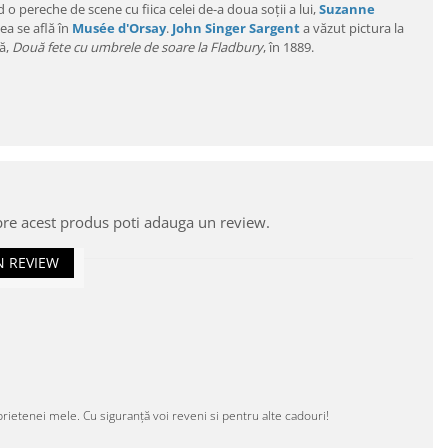
d o pereche de scene cu fiica celei de-a doua soții a lui,
Suzanne
tea se află în
Musée d'Orsay
.
John Singer Sargent
a văzut pictura la
ră,
Două fete cu umbrele de soare la Fladbury
, în 1889.
pre acest produs poti adauga un review.
N REVIEW
prietenei mele. Cu siguranță voi reveni si pentru alte cadouri!