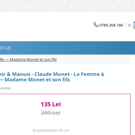
0784.204.166
0
0 LEI
lle — Madame Monet et son fils
mir & Manusi - Claude Monet - La Femme à
 — Madame Monet et son fils
Review
135 Lei
200 Lei
Economisesti:
65
Lei