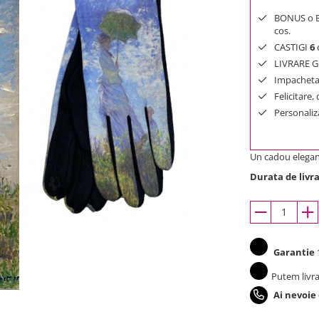
BONUS o Bij
cos.
CASTIGI
6
d
LIVRARE GR
Impachetar
Felicitare,
Personaliza
Un cadou elegant 
Durata de livra
Garantie
1
Putem livra
Ai nevoie