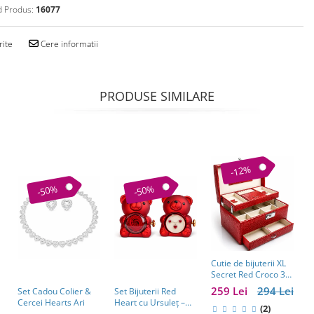
 Produs:
16077
rite
Cere informatii
PRODUSE SIMILARE
-12%
-50%
-50%
Cutie de bijuterii XL
C
Secret Red Croco 30
a
cm X 20 cm
w
259 Lei
294 Lei
1
Set Cadou Colier &
Set Bijuterii Red
e
Cercei Hearts Ari
Heart cu Ursuleț –
(2)
b
Cadou Valentine’s