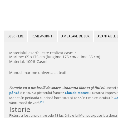
DESCRIERE
REVIEW-URI
(1)
AMBALARE DE LUX
AVANTAJELE 
Materialul esarfei este realizat casmir
Marime: 65 x175 cm (lungime 175 cm/latime 65 cm)
Material: 100% Casmir
Manusi marime universala, textil.
Femeie cu o umbrelă de soare - Doamna Monet și fiul ei
, uneori
pânză
din 1875 a pictorului francez
Claude Monet
. Lucrarea impresio
Monet, în perioada cuprinsă între 1871 și 1877, în timp ce locuiau în
Ar
[1]
vânturoasă de vară.
Istorie
Pictura a fost una dintre cele 18 lucrări ale lui Monet expuse la a doua 