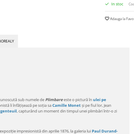
In stoc
Cod
Adauga la Favo
BOREALY
 cunoscută sub numele de
Plimbare
este o pictură în
ulei pe
nistă îi înfățișează pe soția sa
Camille Monet
și pe fiul lor, Jean
genteuil
, capturând un moment din timpul unei plimbări într-o zi
expoziție impresionistă din aprilie 1876, la galeria lui
Paul Durand-