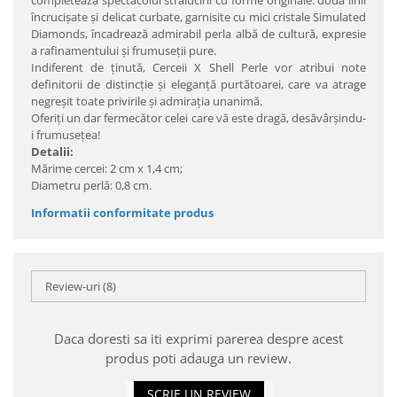
completează spectacolul strălucirii cu forme originale: două linii
încrucişate şi delicat curbate, garnisite cu mici cristale Simulated
Diamonds, încadrează admirabil perla albă de cultură, expresie
a rafinamentului şi frumuseţii pure.
Indiferent de ţinută, Cerceii X Shell Perle vor atribui note
definitorii de distincţie şi eleganţă purtătoarei, care va atrage
negreşit toate privirile și admiraţia unanimă.
Oferiţi un dar fermecător celei care vă este dragă, desăvârşindu-
i frumuseţea!
Detalii:
Mărime cercei: 2 cm x 1,4 cm;
Diametru perlă: 0,8 cm.
Informatii conformitate produs
Review-uri
(8)
Daca doresti sa iti exprimi parerea despre acest
produs poti adauga un review.
SCRIE UN REVIEW