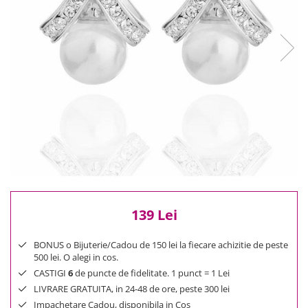
Reduceri
Cele mai noi
Cele mai vandute
Cele mai votate
Cu video
Pret
0 Lei - 100 Lei
100 Lei - 200 Lei
200 Lei - 300 Lei
300 Lei - 500 Lei
500 Lei - 1000 Lei
1000 Lei +
139 Lei
BONUS o Bijuterie/Cadou de 150 lei la fiecare achizitie de peste
500 lei. O alegi in cos.
CASTIGI
6
de puncte de fidelitate. 1 punct = 1 Lei
LIVRARE GRATUITA, in 24-48 de ore, peste 300 lei
Impachetare Cadou, disponibila in Cos