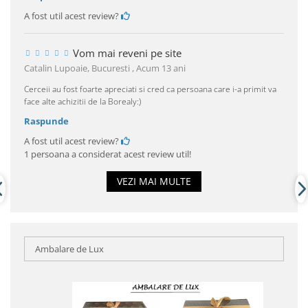
A fost util acest review?
Vom mai reveni pe site
Catalin Lupoaie, Bucuresti ,
Acum 13 ani
Cerceii au fost foarte apreciati si cred ca persoana care i-a primit va
face alte achizitii de la Borealy:)
Raspunde
A fost util acest review?
1 persoana a considerat acest review util!
VEZI MAI MULTE
Ambalare de Lux