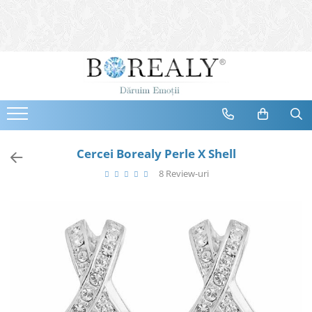
Bijuterii
Tipuri
Inele
Cercei
Bratari
Coliere
Cercei Borealy Perle X Shell
Seturi
8 Review-uri
Brose
Tiare
Destinatari
Bijuterii Femei
Bijuterii Copii
Bijuterii Mirese
Selectii