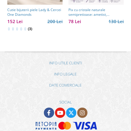
Cutie bijuterii piele Lady & Cercei
Pix cu cristale naturale
One Diamonds
semipretioase: ametist,
aventurin, lapis lazuli, ochi de
152 Lei
200 Lei
78 Lei
130 Lei
tigru, citrin și cuarț roz
(3)
INFO UTILE CLIENTI
INFO LEGALE
DATE COMERCIALE
SOCIAL