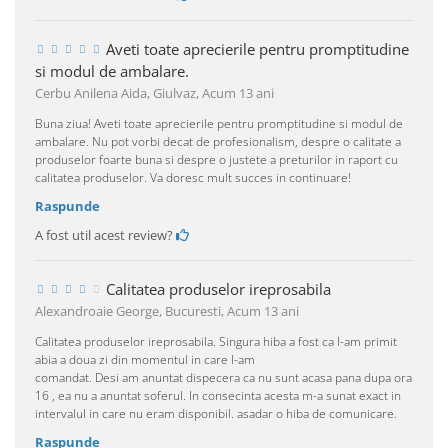
Aveti toate aprecierile pentru promptitudine
si modul de ambalare.
Cerbu Anilena Aida, Giulvaz,
Acum 13 ani
Buna ziua! Aveti toate aprecierile pentru promptitudine si modul de
ambalare. Nu pot vorbi decat de profesionalism, despre o calitate a
produselor foarte buna si despre o justete a preturilor in raport cu
calitatea produselor. Va doresc mult succes in continuare!
Raspunde
A fost util acest review?
Calitatea produselor ireprosabila
Alexandroaie George, Bucuresti,
Acum 13 ani
Calitatea produselor ireprosabila. Singura hiba a fost ca l-am primit
abia a doua zi din momentul in care l-am
comandat. Desi am anuntat dispecera ca nu sunt acasa pana dupa ora
16 , ea nu a anuntat soferul. In consecinta acesta m-a sunat exact in
intervalul in care nu eram disponibil. asadar o hiba de comunicare.
Raspunde