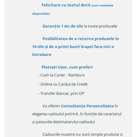
Felicitare cu textul dorit
(
vezi modelele
disponibile
)
Garanție
1 An de zile
la toate produsele
Posibilitatea de a returna produsele în
14 zile
și de a primi
banii înapoi fara nici o
întrebare
Platești Ușor
, cum preferi
- Cash la Curier - Ramburs
- Online cu Cardul de Credit
- Transfer Bancar, prin OP
Va oferim
Consultanța Personalizata
în
alegerea cadoulul potrivit, în funcție de caracterul
și pasiunile destinatarului cadoului
Cadourile noastre nu sunt simple produse ci