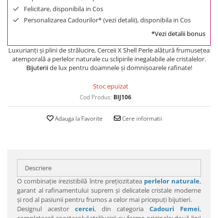
Felicitare, disponibila in Cos
Personalizarea Cadourilor* (vezi detalii), disponibila in Cos
*Vezi detalii bonus
Luxurianţi şi plini de strălucire, Cerceii X Shell Perle alătură frumuseţea
atemporală a perlelor naturale cu sclipirile inegalabile ale cristalelor.
Bijuterii
de lux pentru doamnele şi domnişoarele rafinate!
Stoc epuizat
Cod Produs:
BIJ106
Adauga la Favorite
Cere informatii
Descriere
O combinaţie irezistibilă între preţiozitatea
perlelor naturale
,
garant al rafinamentului suprem şi delicatele cristale moderne
şi rod al pasiunii pentru frumos a celor mai pricepuţi bijutieri.
Designul acestor
cercei
, din categoria
Cadouri Femei
,