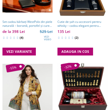
Set cadou bărbați WestPolo din piele
Cutie de șah cu accesorii pentru
naturală – borsetă, portofel și curea
whisky – cadou elegant pentru
premium
bărbați pasionați de strategie. TOP
de la 398 Lei
525 Lei
135 Lei
10 Cadouri Barbati
VEZI
(4)
(2)
VIDEO
VEZI VARIANTE
ADAUGA IN COS
-32%
-55%