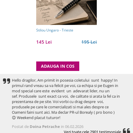
Stilou Ungaro - Trieste
145 Lei
195 Lei
ADAUGA IN COS
Hello dragilor, Am primit in posesia coletului sunt happy! In
primul rand vreau sa va felicit pe voi, ca echipa si pe Eugen in
mod special care este evident un adevarat lider, nu un
sef. Produsele sunt exact ca voi, de calitate si arata la fel ca in
prezentarea de pe site. Voi vorbi cu drag despre voi,
produsele pe care le comercializati si mai ales despre ce
Oameni faini sunt aici. Ma declar PR-ul Borealy ( pro bono )
😊 Weekend placut tuturor!
Postat de
Doina Petrache
in 06.02.2026
Vezi toate cele 2901 testimoniale