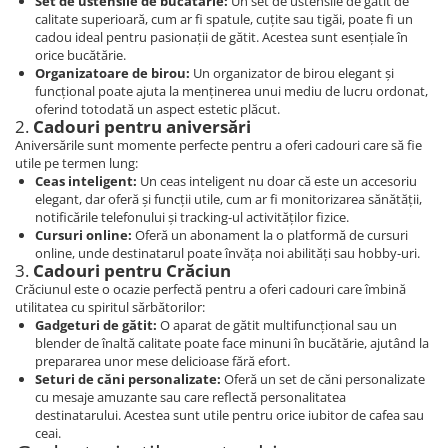
Set de ustensile de bucătărie:
Un set de ustensile de gătit de
calitate superioară, cum ar fi spatule, cuțite sau tigăi, poate fi un
cadou ideal pentru pasionații de gătit. Acestea sunt esențiale în
orice bucătărie.
Organizatoare de birou:
Un organizator de birou elegant și
funcțional poate ajuta la menținerea unui mediu de lucru ordonat,
oferind totodată un aspect estetic plăcut.
2.
Cadouri pentru aniversări
Aniversările sunt momente perfecte pentru a oferi cadouri care să fie
utile pe termen lung:
Ceas inteligent:
Un ceas inteligent nu doar că este un accesoriu
elegant, dar oferă și funcții utile, cum ar fi monitorizarea sănătății,
notificările telefonului și tracking-ul activităților fizice.
Cursuri online:
Oferă un abonament la o platformă de cursuri
online, unde destinatarul poate învăța noi abilități sau hobby-uri.
3.
Cadouri pentru Crăciun
Crăciunul este o ocazie perfectă pentru a oferi cadouri care îmbină
utilitatea cu spiritul sărbătorilor:
Gadgeturi de gătit:
O aparat de gătit multifuncțional sau un
blender de înaltă calitate poate face minuni în bucătărie, ajutând la
prepararea unor mese delicioase fără efort.
Seturi de căni personalizate:
Oferă un set de căni personalizate
cu mesaje amuzante sau care reflectă personalitatea
destinatarului. Acestea sunt utile pentru orice iubitor de cafea sau
ceai.