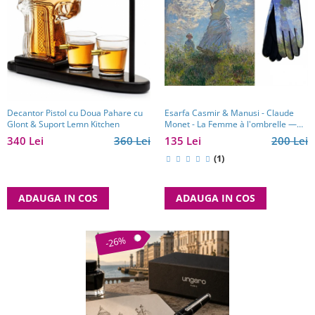
Decantor Pistol cu Doua Pahare cu
Esarfa Casmir & Manusi - Claude
Glont & Suport Lemn Kitchen
Monet - La Femme à l'ombrelle —
Madame Monet et son fils
340 Lei
360 Lei
135 Lei
200 Lei
(1)
ADAUGA IN COS
ADAUGA IN COS
-26%