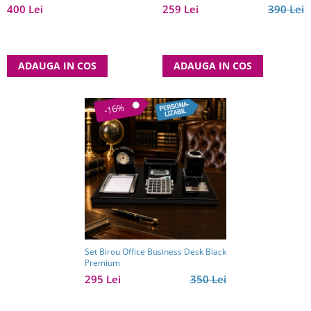
pentru bărbați pasionați de jocuri
400 Lei
259 Lei
390 Lei
clasice
ADAUGA IN COS
ADAUGA IN COS
-16%
Set Birou Office Business Desk Black
Premium
295 Lei
350 Lei