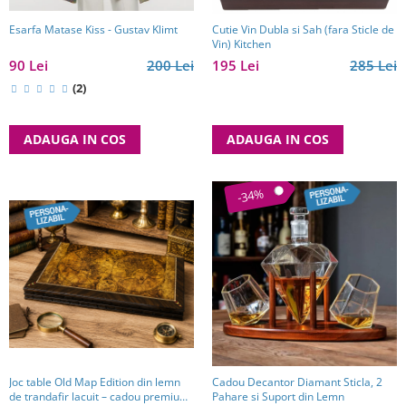
Esarfa Matase Kiss - Gustav Klimt
Cutie Vin Dubla si Sah (fara Sticle de
Vin) Kitchen
90 Lei
200 Lei
195 Lei
285 Lei
(2)
ADAUGA IN COS
ADAUGA IN COS
-34%
Joc table Old Map Edition din lemn
Cadou Decantor Diamant Sticla, 2
de trandafir lacuit – cadou premium
Pahare si Suport din Lemn