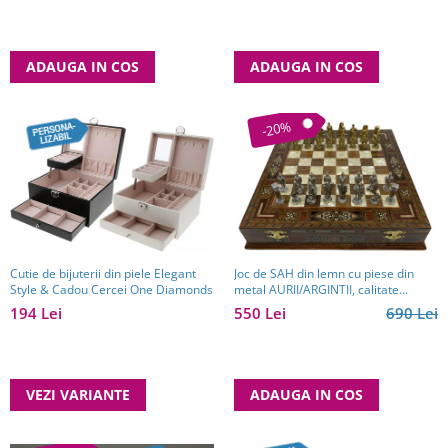
ADAUGA IN COS
ADAUGA IN COS
-20%
Cutie de bijuterii din piele Elegant
Joc de SAH din lemn cu piese din
Style & Cadou Cercei One Diamonds
metal AURII/ARGINTII, calitate
premium
194 Lei
550 Lei
690 Lei
VEZI VARIANTE
ADAUGA IN COS