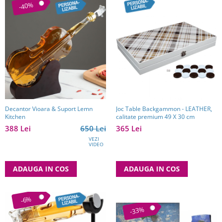
-40%
Decantor Vioara & Suport Lemn
Joc Table Backgammon - LEATHER,
Kitchen
calitate premium 49 X 30 cm
388 Lei
650 Lei
365 Lei
VEZI
VIDEO
ADAUGA IN COS
ADAUGA IN COS
-6%
-33%