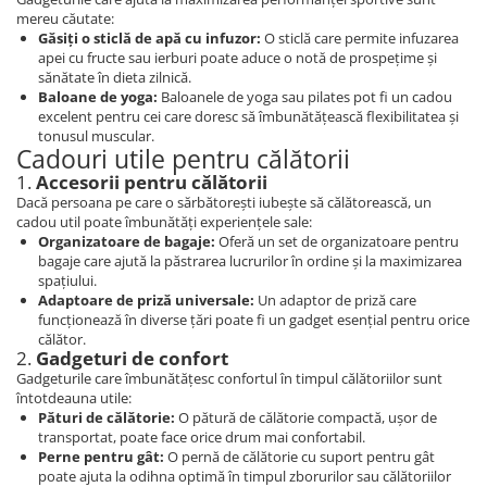
mereu căutate:
Găsiți o sticlă de apă cu infuzor:
O sticlă care permite infuzarea
apei cu fructe sau ierburi poate aduce o notă de prospețime și
sănătate în dieta zilnică.
Baloane de yoga:
Baloanele de yoga sau pilates pot fi un cadou
excelent pentru cei care doresc să îmbunătățească flexibilitatea și
tonusul muscular.
Cadouri utile pentru călătorii
1.
Accesorii pentru călătorii
Dacă persoana pe care o sărbătorești iubește să călătorească, un
cadou util poate îmbunătăți experiențele sale:
Organizatoare de bagaje:
Oferă un set de organizatoare pentru
bagaje care ajută la păstrarea lucrurilor în ordine și la maximizarea
spațiului.
Adaptoare de priză universale:
Un adaptor de priză care
funcționează în diverse țări poate fi un gadget esențial pentru orice
călător.
2.
Gadgeturi de confort
Gadgeturile care îmbunătățesc confortul în timpul călătoriilor sunt
întotdeauna utile:
Pături de călătorie:
O pătură de călătorie compactă, ușor de
transportat, poate face orice drum mai confortabil.
Perne pentru gât:
O pernă de călătorie cu suport pentru gât
poate ajuta la odihna optimă în timpul zborurilor sau călătoriilor