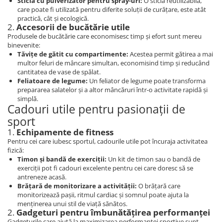
Sticlă cu pulverizator pentru spray-uri:
O sticlă reutilizabilă,
care poate fi utilizată pentru diferite soluții de curățare, este atât
practică, cât și ecologică.
2.
Accesorii de bucătărie utile
Produsele de bucătărie care economisesc timp și efort sunt mereu
binevenite:
Tăvițe de gătit cu compartimente:
Acestea permit gătirea a mai
multor feluri de mâncare simultan, economisind timp și reducând
cantitatea de vase de spălat.
Feliatoare de legume:
Un feliator de legume poate transforma
prepararea salatelor și a altor mâncăruri într-o activitate rapidă și
simplă.
Cadouri utile pentru pasionații de
sport
1.
Echipamente de fitness
Pentru cei care iubesc sportul, cadourile utile pot încuraja activitatea
fizică:
Timon și bandă de exerciții:
Un kit de timon sau o bandă de
exerciții pot fi cadouri excelente pentru cei care doresc să se
antreneze acasă.
Brățară de monitorizare a activității:
O brățară care
monitorizează pașii, ritmul cardiac și somnul poate ajuta la
menținerea unui stil de viață sănătos.
2.
Gadgeturi pentru îmbunătățirea performanței
Gadgeturile care ajută la maximizarea performanței sportive sunt