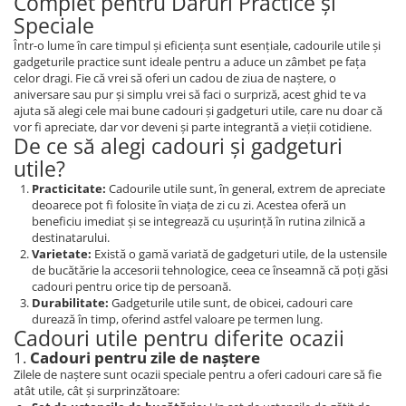
Complet pentru Daruri Practice și
Speciale
Într-o lume în care timpul și eficiența sunt esențiale, cadourile utile și
gadgeturile practice sunt ideale pentru a aduce un zâmbet pe fața
celor dragi. Fie că vrei să oferi un cadou de ziua de naștere, o
aniversare sau pur și simplu vrei să faci o surpriză, acest ghid te va
ajuta să alegi cele mai bune cadouri și gadgeturi utile, care nu doar că
vor fi apreciate, dar vor deveni și parte integrantă a vieții cotidiene.
De ce să alegi cadouri și gadgeturi
utile?
Practicitate:
Cadourile utile sunt, în general, extrem de apreciate
deoarece pot fi folosite în viața de zi cu zi. Acestea oferă un
beneficiu imediat și se integrează cu ușurință în rutina zilnică a
destinatarului.
Varietate:
Există o gamă variată de gadgeturi utile, de la ustensile
de bucătărie la accesorii tehnologice, ceea ce înseamnă că poți găsi
cadouri pentru orice tip de persoană.
Durabilitate:
Gadgeturile utile sunt, de obicei, cadouri care
durează în timp, oferind astfel valoare pe termen lung.
Cadouri utile pentru diferite ocazii
1.
Cadouri pentru zile de naștere
Zilele de naștere sunt ocazii speciale pentru a oferi cadouri care să fie
atât utile, cât și surprinzătoare: