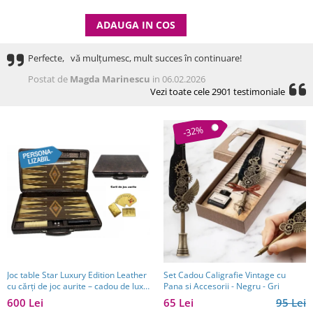
ADAUGA IN COS
Perfecte, vă mulțumesc, mult succes în continuare!
Postat de
Magda Marinescu
in 06.02.2026
Vezi toate cele 2901 testimoniale
-32%
Joc table Star Luxury Edition Leather
Set Cadou Caligrafie Vintage cu
cu cărți de joc aurite – cadou de lux
Pana si Accesorii - Negru - Gri
pentru bărbați
600 Lei
65 Lei
95 Lei