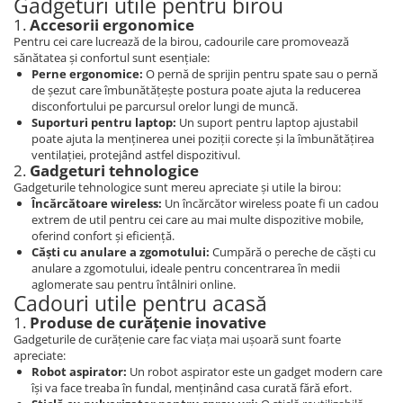
Gadgeturi utile pentru birou
1.
Accesorii ergonomice
Pentru cei care lucrează de la birou, cadourile care promovează
sănătatea și confortul sunt esențiale:
Perne ergonomice:
O pernă de sprijin pentru spate sau o pernă
de șezut care îmbunătățește postura poate ajuta la reducerea
disconfortului pe parcursul orelor lungi de muncă.
Suporturi pentru laptop:
Un suport pentru laptop ajustabil
poate ajuta la menținerea unei poziții corecte și la îmbunătățirea
ventilației, protejând astfel dispozitivul.
2.
Gadgeturi tehnologice
Gadgeturile tehnologice sunt mereu apreciate și utile la birou:
Încărcătoare wireless:
Un încărcător wireless poate fi un cadou
extrem de util pentru cei care au mai multe dispozitive mobile,
oferind confort și eficiență.
Căști cu anulare a zgomotului:
Cumpără o pereche de căști cu
anulare a zgomotului, ideale pentru concentrarea în medii
aglomerate sau pentru întâlniri online.
Cadouri utile pentru acasă
1.
Produse de curățenie inovative
Gadgeturile de curățenie care fac viața mai ușoară sunt foarte
apreciate:
Robot aspirator:
Un robot aspirator este un gadget modern care
își va face treaba în fundal, menținând casa curată fără efort.