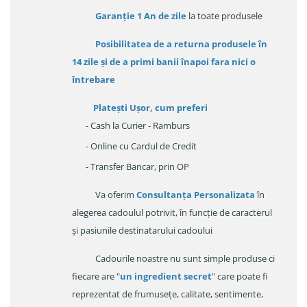
Garanție
1 An de zile
la toate produsele
Posibilitatea de a returna produsele în
14 zile
și de a primi
banii înapoi fara nici o
întrebare
Platești Ușor
, cum preferi
- Cash la Curier - Ramburs
- Online cu Cardul de Credit
- Transfer Bancar, prin OP
Va oferim
Consultanța Personalizata
în
alegerea cadoulul potrivit, în funcție de caracterul
și pasiunile destinatarului cadoului
Cadourile noastre nu sunt simple produse ci
fiecare are "
un ingredient secret
" care poate fi
reprezentat de frumusețe, calitate, sentimente,