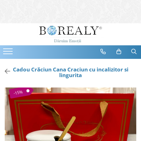
Bijuterii
Tipuri
Inele
Cercei
Bratari
Coliere
Cadou Crăciun Cana Craciun cu incalizitor si
lingurita
Seturi
Brose
-15%
Tiare
Destinatari
Bijuterii Femei
Bijuterii Copii
Bijuterii Mirese
Selectii