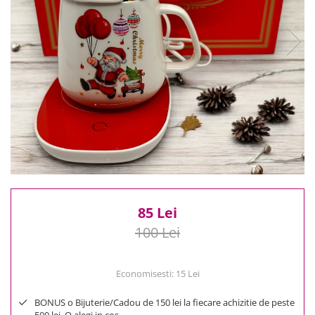
Reduceri
Cele mai noi
Cele mai vandute
Cele mai votate
Cu video
Pret
0 Lei - 100 Lei
100 Lei - 200 Lei
200 Lei - 300 Lei
300 Lei - 500 Lei
500 Lei - 1000 Lei
85 Lei
1000 Lei +
100 Lei
Economisesti:
15
Lei
BONUS o Bijuterie/Cadou de 150 lei la fiecare achizitie de peste