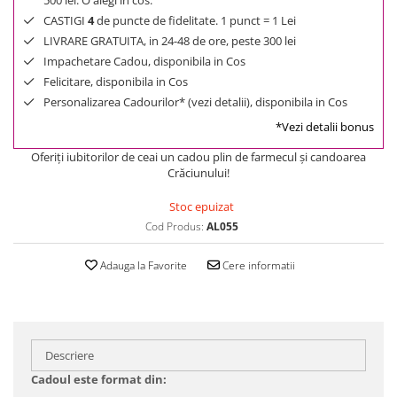
500 lei. O alegi in cos.
CASTIGI
4
de puncte de fidelitate. 1 punct = 1 Lei
LIVRARE GRATUITA, in 24-48 de ore, peste 300 lei
Impachetare Cadou, disponibila in Cos
Felicitare, disponibila in Cos
Personalizarea Cadourilor* (vezi detalii), disponibila in Cos
*Vezi detalii bonus
Oferiţi iubitorilor de ceai un cadou plin de farmecul şi candoarea
Crăciunului!
Stoc epuizat
Cod Produs:
AL055
Adauga la Favorite
Cere informatii
Descriere
Cadoul este format din: