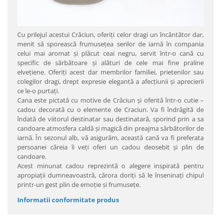
Cu prilejul acestui Crăciun, oferiţi celor dragi un încântător dar,
menit să sporească frumuseţea serilor de iarnă în compania
celui mai aromat şi plăcut ceai negru, servit într-o cană cu
specific de sărbătoare şi alături de cele mai fine praline
elveţiene. Oferiţi acest dar membrilor familiei, prietenilor sau
colegilor dragi, drept expresie elegantă a afecţiunii şi aprecierii
ce le-o purtaţi.
Cana este pictată cu motive de Crăciun şi oferită într-o cutie –
cadou decorată cu o elemente de Craciun. Va fi îndrăgită de
îndată de viitorul destinatar sau destinatară, sporind prin a sa
candoare atmosfera caldă şi magică din preajma sărbătorilor de
iarnă. În sezonul alb, vă asigurăm, această cană va fi preferata
persoanei căreia îi veţi oferi un cadou deosebit şi plin de
candoare.
Acest minunat cadou reprezintă o alegere inspirată pentru
apropiaţii dumneavoastră, cărora doriţi să le înseninaţi chipul
printr-un gest plin de emoţie şi frumuseţe.
Informatii conformitate produs