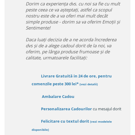
Dorim ca experiența dvs. cu noi sa fie cu mult
peste ceea ce va așteptați, astfel ca scopul
nostru este de a va oferi mai mult decât
simple produse - dorim sa va oferim Emoții și
Sentimente!
Daca luați decizia de a ne acorda încrederea
dvs și de a alege cadoul dorit de la noi, va
oferim, pe lânga produse frumoase și de
calitate, urmatoarele facilitați:
Livrare Gratuită in 24 de ore, pentru
comenzile peste 300 lei*
(vezi detalii)
Ambalare Cadou
Personalizarea Cadourilor
cu mesajul dorit
Felicitare cu textul dorit
(
vezi modelele
disponibile
)