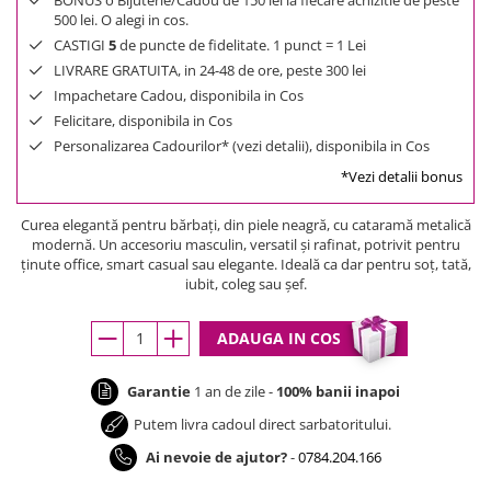
BONUS o Bijuterie/Cadou de 150 lei la fiecare achizitie de peste
500 lei. O alegi in cos.
CASTIGI
5
de puncte de fidelitate. 1 punct = 1 Lei
LIVRARE GRATUITA, in 24-48 de ore, peste 300 lei
Impachetare Cadou, disponibila in Cos
Felicitare, disponibila in Cos
Personalizarea Cadourilor* (vezi detalii), disponibila in Cos
*Vezi detalii bonus
Curea elegantă pentru bărbați, din piele neagră, cu cataramă metalică
modernă. Un accesoriu masculin, versatil și rafinat, potrivit pentru
ținute office, smart casual sau elegante. Ideală ca dar pentru soț, tată,
iubit, coleg sau șef.
ADAUGA IN COS
Garantie
1 an de zile -
100% banii inapoi
Putem livra cadoul direct sarbatoritului.
Ai nevoie de ajutor?
-
0784.204.166