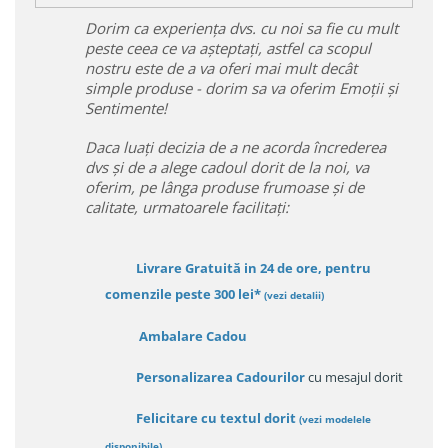
Dorim ca experiența dvs. cu noi sa fie cu mult
peste ceea ce va așteptați, astfel ca scopul
nostru este de a va oferi mai mult decât
simple produse - dorim sa va oferim Emoții și
Sentimente!
Daca luați decizia de a ne acorda încrederea
dvs și de a alege cadoul dorit de la noi, va
oferim, pe lânga produse frumoase și de
calitate, urmatoarele facilitați:
Livrare Gratuită in 24 de ore, pentru
comenzile peste 300 lei*
(vezi detalii)
Ambalare Cadou
Personalizarea Cadourilor
cu mesajul dorit
Felicitare cu textul dorit
(
vezi modelele
disponibile
)