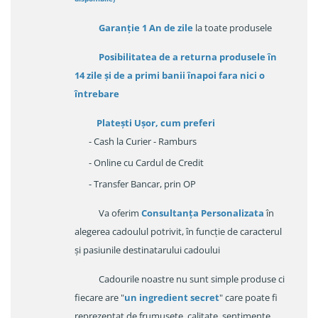
Garanție
1 An de zile
la toate produsele
Posibilitatea de a returna produsele în
14 zile
și de a primi
banii înapoi fara nici o
întrebare
Platești Ușor
, cum preferi
- Cash la Curier - Ramburs
- Online cu Cardul de Credit
- Transfer Bancar, prin OP
Va oferim
Consultanța Personalizata
în
alegerea cadoulul potrivit, în funcție de caracterul
și pasiunile destinatarului cadoului
Cadourile noastre nu sunt simple produse ci
fiecare are "
un ingredient secret
" care poate fi
reprezentat de frumusețe, calitate, sentimente,