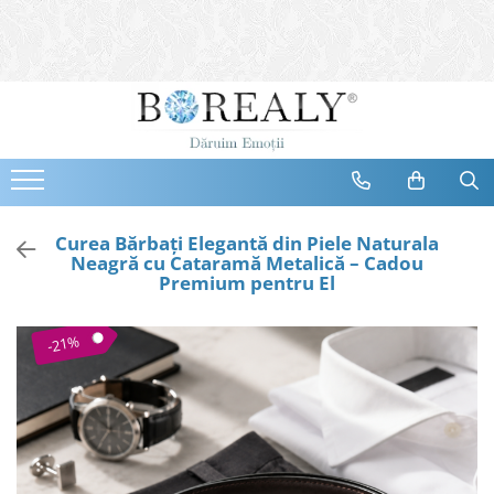
Bijuterii
Tipuri
Inele
Cercei
Bratari
Coliere
Curea Bărbați Elegantă din Piele Naturala
Neagră cu Cataramă Metalică – Cadou
Seturi
Premium pentru El
Brose
Tiare
-21%
Destinatari
Bijuterii Femei
Bijuterii Copii
Bijuterii Mirese
Selectii