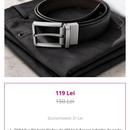
Reduceri
Cele mai noi
Cele mai vandute
Cele mai votate
Cu video
Pret
0 Lei - 100 Lei
100 Lei - 200 Lei
200 Lei - 300 Lei
300 Lei - 500 Lei
500 Lei - 1000 Lei
1000 Lei +
119 Lei
150 Lei
Economisesti:
31
Lei