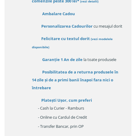
comenzile peste 300 lei*
(vezi detalii)
Ambalare Cadou
Personalizarea Cadourilor
cu mesajul dorit
Felicitare cu textul dorit
(
vezi modelele
disponibile
)
Garanție
1 An de zile
la toate produsele
Posibilitatea de a returna produsele în
14 zile
și de a primi
banii înapoi fara nici o
întrebare
Platești Ușor
, cum preferi
- Cash la Curier - Ramburs
- Online cu Cardul de Credit
- Transfer Bancar, prin OP