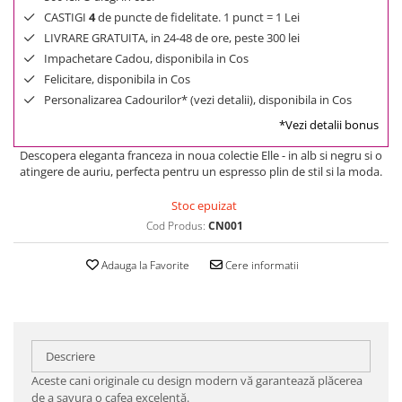
CASTIGI
4
de puncte de fidelitate. 1 punct = 1 Lei
LIVRARE GRATUITA, in 24-48 de ore, peste 300 lei
Impachetare Cadou, disponibila in Cos
Felicitare, disponibila in Cos
Personalizarea Cadourilor* (vezi detalii), disponibila in Cos
*Vezi detalii bonus
Descopera eleganta franceza in noua colectie Elle - in alb si negru si o
atingere de auriu, perfecta pentru un espresso plin de stil si la moda.
Stoc epuizat
Cod Produs:
CN001
Adauga la Favorite
Cere informatii
Descriere
Aceste cani originale cu design modern vă garantează plăcerea
de a savura o cafea excelentă.