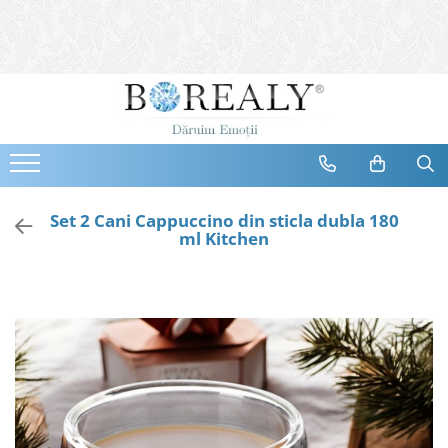
Bijuterii
Tipuri
Inele
Cercei
Bratari
Coliere
Set 2 Cani Cappuccino din sticla dubla 180
ml Kitchen
Seturi
Brose
Tiare
Destinatari
Bijuterii Femei
Bijuterii Copii
Bijuterii Mirese
Selectii