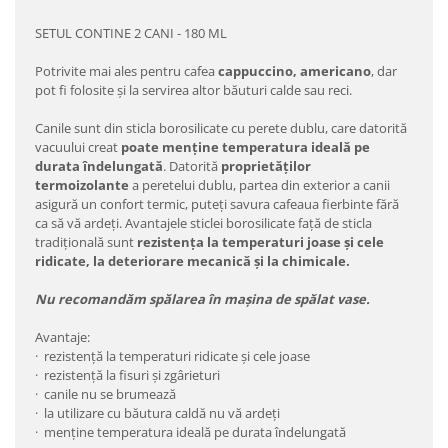
SETUL CONTINE 2 CANI - 180 ML
Potrivite mai ales pentru cafea
cappuccino, americano
, dar
pot fi folosite și la servirea altor băuturi calde sau reci.
Canile sunt din sticla borosilicate cu perete dublu, care datorită
vacuului creat
poate menține temperatura ideală pe
durata îndelungată
. Datorită
proprietăților
termoizolante
a peretelui dublu, partea din exterior a canii
asigură un confort termic, puteți savura cafeaua fierbinte fără
ca să vă ardeți. Avantajele sticlei borosilicate față de sticla
tradițională sunt
rezistența la temperaturi joase și cele
ridicate, la deteriorare mecanică și la chimicale.
Nu recomandăm spălarea în mașina de spălat vase.
Avantaje:
· rezistență la temperaturi ridicate și cele joase
· rezistență la fisuri și zgârieturi
· canile nu se brumează
· la utilizare cu băutura caldă nu vă ardeți
· menține temperatura ideală pe durata îndelungată