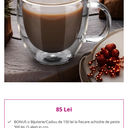
Reduceri
Cele mai noi
Cele mai vandute
Cele mai votate
Cu video
Pret
0 Lei - 100 Lei
100 Lei - 200 Lei
200 Lei - 300 Lei
300 Lei - 500 Lei
500 Lei - 1000 Lei
1000 Lei +
85 Lei
BONUS o Bijuterie/Cadou de 150 lei la fiecare achizitie de peste
500 lei. O alegi in cos.