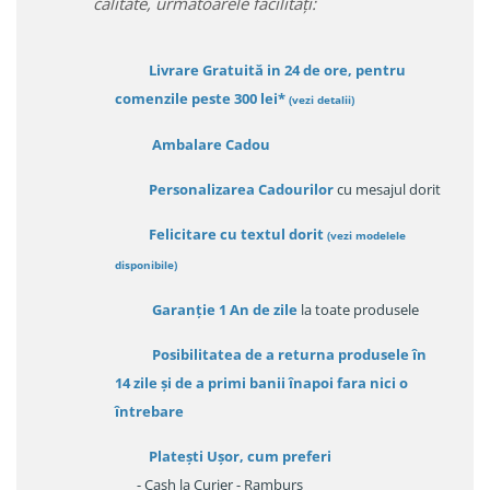
calitate, urmatoarele facilitați:
Livrare Gratuită in 24 de ore, pentru
comenzile peste 300 lei*
(vezi detalii)
Ambalare Cadou
Personalizarea Cadourilor
cu mesajul dorit
Felicitare cu textul dorit
(
vezi modelele
disponibile
)
Garanție
1 An de zile
la toate produsele
Posibilitatea de a returna produsele în
14 zile
și de a primi
banii înapoi fara nici o
întrebare
Platești Ușor
, cum preferi
- Cash la Curier - Ramburs