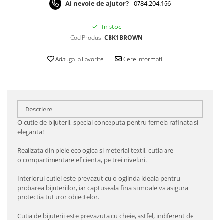
Ai nevoie de ajutor?
-
0784.204.166
In stoc
Cod Produs:
CBK1BROWN
Adauga la Favorite
Cere informatii
Descriere
O cutie de bijuterii, special conceputa pentru femeia rafinata si
eleganta!
Realizata din piele ecologica si meterial textil, cutia are
o compartimentare eficienta, pe trei niveluri.
Interiorul cutiei este prevazut cu o oglinda ideala pentru
probarea bijuteriilor, iar captuseala fina si moale va asigura
protectia tuturor obiectelor.
Cutia de bijuterii este prevazuta cu cheie, astfel, indiferent de