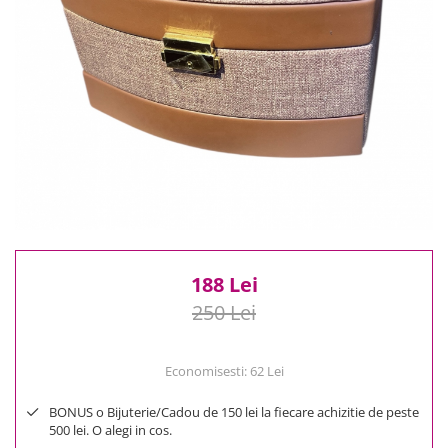
Reduceri
Cele mai noi
Cele mai vandute
Cele mai votate
Cu video
Pret
0 Lei - 100 Lei
100 Lei - 200 Lei
200 Lei - 300 Lei
300 Lei - 500 Lei
500 Lei - 1000 Lei
188 Lei
1000 Lei +
250 Lei
Economisesti:
62
Lei
BONUS o Bijuterie/Cadou de 150 lei la fiecare achizitie de peste
500 lei. O alegi in cos.