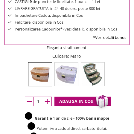
CASTIGI
9
de puncte de fidelitate. 1 punct = 1 Lei
LIVRARE GRATUITA, in 24-48 de ore, peste 300 lei
Impachetare Cadou, disponibila in Cos
Felicitare, disponibila in Cos
Personalizarea Cadourilor* (vezi detalii), disponibila in Cos
*Vezi detalii bonus
Eleganta si rafinament!
Culoare
: Maro
ADAUGA IN COS
Garantie
1 an de zile -
100% banii inapoi
Putem livra cadoul direct sarbatoritului.