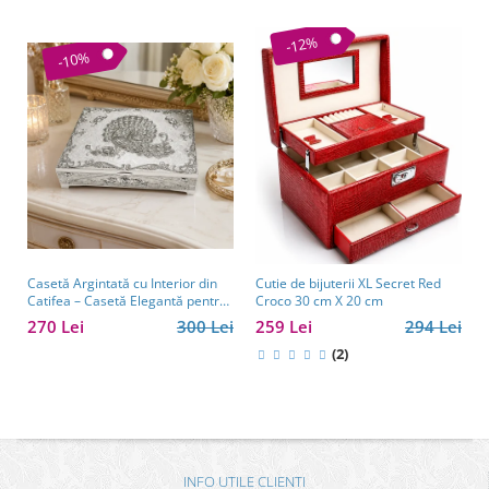
-12%
-10%
Casetă Argintată cu Interior din
Cutie de bijuterii XL Secret Red
Catifea – Casetă Elegantă pentru
Croco 30 cm X 20 cm
Bijuterii, Model cu Păun
270 Lei
300 Lei
259 Lei
294 Lei
(2)
INFO UTILE CLIENTI