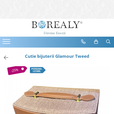
Bijuterii
Tipuri
Inele
Cercei
Bratari
Coliere
Cutie bijuterii Glamour Tweed
Seturi
Brose
-25%
Tiare
Destinatari
Bijuterii Femei
Bijuterii Copii
Bijuterii Mirese
Selectii