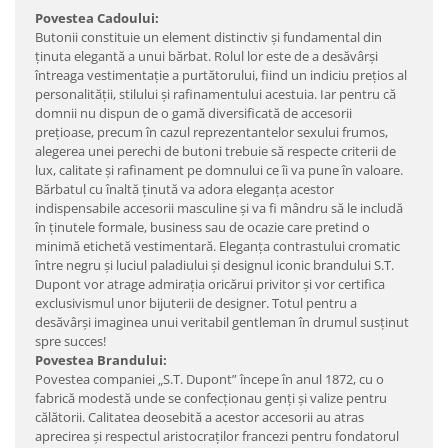
Povestea Cadoului:
Butonii constituie un element distinctiv şi fundamental din
ţinuta elegantă a unui bărbat. Rolul lor este de a desăvârşi
întreaga vestimentaţie a purtătorului, fiind un indiciu preţios al
personalităţii, stilului şi rafinamentului acestuia. Iar pentru că
domnii nu dispun de o gamă diversificată de accesorii
preţioase, precum în cazul reprezentantelor sexului frumos,
alegerea unei perechi de butoni trebuie să respecte criterii de
lux, calitate şi rafinament pe domnului ce îi va pune în valoare.
Bărbatul cu înaltă ţinută va adora eleganţa acestor
indispensabile accesorii masculine şi va fi mândru să le includă
în ţinutele formale, business sau de ocazie care pretind o
minimă etichetă vestimentară. Eleganţa contrastului cromatic
între negru şi luciul paladiului şi designul iconic brandului S.T.
Dupont vor atrage admiraţia oricărui privitor şi vor certifica
exclusivismul unor bijuterii de designer. Totul pentru a
desăvârşi imaginea unui veritabil gentleman în drumul susţinut
spre succes!
Povestea Brandului:
Povestea companiei „S.T. Dupont” începe în anul 1872, cu o
fabrică modestă unde se confecţionau genţi şi valize pentru
călătorii. Calitatea deosebită a acestor accesorii au atras
aprecirea şi respectul aristocraţilor francezi pentru fondatorul