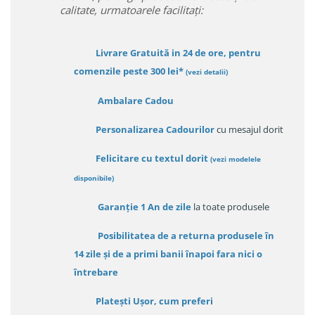
calitate, urmatoarele facilitați:
Livrare Gratuită in 24 de ore, pentru
comenzile peste 300 lei*
(vezi detalii)
Ambalare Cadou
Personalizarea Cadourilor
cu mesajul dorit
Felicitare cu textul dorit
(
vezi modelele
disponibile
)
Garanție
1 An de zile
la toate produsele
Posibilitatea de a returna produsele în
14 zile
și de a primi
banii înapoi fara nici o
întrebare
Platești Ușor
, cum preferi