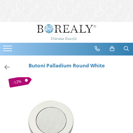
Bijuterii
Tipuri
Inele
Cercei
Bratari
Coliere
Butoni Palladium Round White
Seturi
Brose
-12%
Tiare
Destinatari
Bijuterii Femei
Bijuterii Copii
Bijuterii Mirese
Selectii