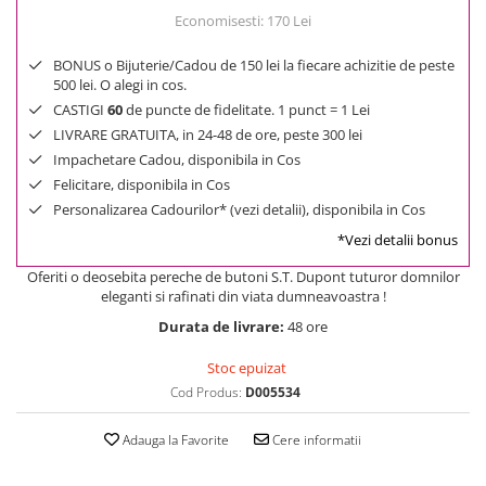
Economisesti:
170
Lei
BONUS o Bijuterie/Cadou de 150 lei la fiecare achizitie de peste
500 lei. O alegi in cos.
CASTIGI
60
de puncte de fidelitate. 1 punct = 1 Lei
LIVRARE GRATUITA, in 24-48 de ore, peste 300 lei
Impachetare Cadou, disponibila in Cos
Felicitare, disponibila in Cos
Personalizarea Cadourilor* (vezi detalii), disponibila in Cos
*Vezi detalii bonus
Oferiti o deosebita pereche de butoni S.T. Dupont tuturor domnilor
eleganti si rafinati din viata dumneavoastra !
Durata de livrare:
48 ore
Stoc epuizat
Cod Produs:
D005534
Adauga la Favorite
Cere informatii