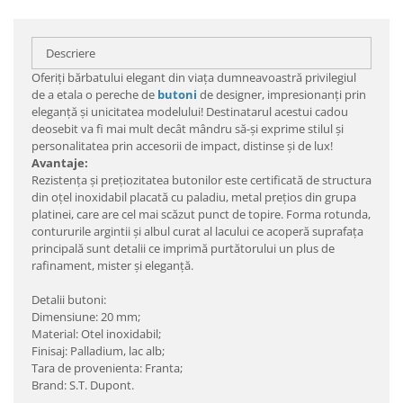
Descriere
Oferiţi bărbatului elegant din viaţa dumneavoastră privilegiul
de a etala o pereche de
butoni
de designer, impresionanţi prin
eleganţă şi unicitatea modelului! Destinatarul acestui cadou
deosebit va fi mai mult decât mândru să-şi exprime stilul şi
personalitatea prin accesorii de impact, distinse şi de lux!
Avantaje:
Rezistenţa şi preţiozitatea butonilor este certificată de structura
din oţel inoxidabil placată cu paladiu, metal preţios din grupa
platinei, care are cel mai scăzut punct de topire. Forma rotunda,
contururile argintii şi albul curat al lacului ce acoperă suprafaţa
principală sunt detalii ce imprimă purtătorului un plus de
rafinament, mister şi eleganţă.
Detalii butoni:
Dimensiune: 20 mm;
Material: Otel inoxidabil;
Finisaj: Palladium, lac alb;
Tara de provenienta: Franta;
Brand: S.T. Dupont.