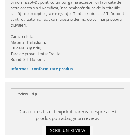
Simon Tissot-Dupont; cu timpul gama accesoriilor fabricate de
către acesta s-a diversificat, însă neabătându-se de la criteriile
calităţii de excepţie şi ale eleganţei. Toate produsele S.T. Dupont
sunt realizate manual, cu măiestrie demnă de cei mai pricepuţi
giuvaieri.
Caracteristici:
Material: Palladium;
Culoare: Argintiu;
Tara de provenienta: Franta;
Brand: S.T. Dupont.
Informatii conformitate produs
Review-uri
(0)
Daca doresti sa iti exprimi parerea despre acest
produs poti adauga un review.
SCRIE UN REVIEW