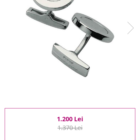
Reduceri
Cele mai noi
Cele mai vandute
Cele mai votate
Cu video
Pret
0 Lei - 100 Lei
100 Lei - 200 Lei
200 Lei - 300 Lei
300 Lei - 500 Lei
500 Lei - 1000 Lei
1000 Lei +
1.200 Lei
1.370 Lei