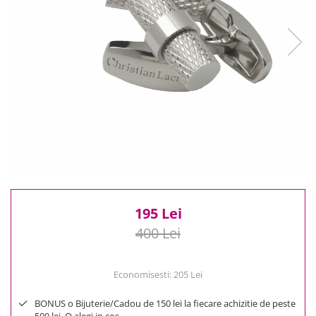
Reduceri
Cele mai noi
Cele mai vandute
Cele mai votate
Cu video
Pret
0 Lei - 100 Lei
100 Lei - 200 Lei
200 Lei - 300 Lei
300 Lei - 500 Lei
500 Lei - 1000 Lei
195 Lei
1000 Lei +
400 Lei
Economisesti:
205
Lei
BONUS o Bijuterie/Cadou de 150 lei la fiecare achizitie de peste