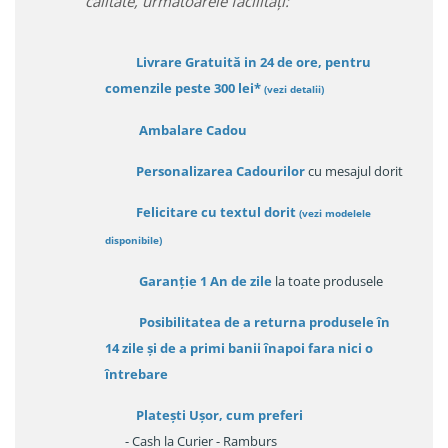
calitate, urmatoarele facilitați:
Livrare Gratuită in 24 de ore, pentru
comenzile peste 300 lei*
(vezi detalii)
Ambalare Cadou
Personalizarea Cadourilor
cu mesajul dorit
Felicitare cu textul dorit
(
vezi modelele
disponibile
)
Garanție
1 An de zile
la toate produsele
Posibilitatea de a returna produsele în
14 zile
și de a primi
banii înapoi fara nici o
întrebare
Platești Ușor
, cum preferi
- Cash la Curier - Ramburs