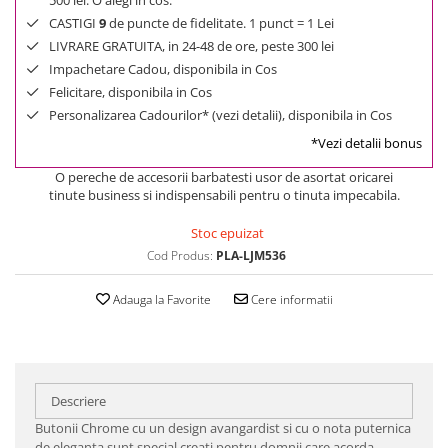
500 lei. O alegi in cos.
CASTIGI
9
de puncte de fidelitate. 1 punct = 1 Lei
LIVRARE GRATUITA, in 24-48 de ore, peste 300 lei
Impachetare Cadou, disponibila in Cos
Felicitare, disponibila in Cos
Personalizarea Cadourilor* (vezi detalii), disponibila in Cos
*Vezi detalii bonus
O pereche de accesorii barbatesti usor de asortat oricarei
tinute business si indispensabili pentru o tinuta impecabila.
Stoc epuizat
Cod Produs:
PLA-LJM536
Adauga la Favorite
Cere informatii
Descriere
Butonii Chrome cu un design avangardist si cu o nota puternica
de eleganta sunt special creati pentru domnii care acorda