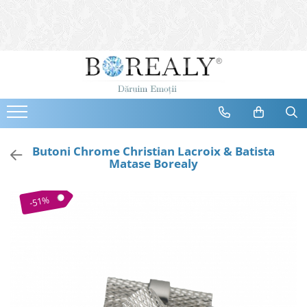
Bijuterii
Tipuri
Inele
Cercei
Bratari
Coliere
Butoni Chrome Christian Lacroix & Batista
Matase Borealy
Seturi
Brose
-51%
Tiare
Destinatari
Bijuterii Femei
Bijuterii Copii
Bijuterii Mirese
Selectii