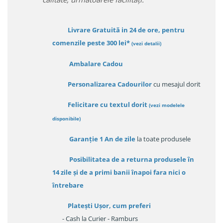
Livrare Gratuită in 24 de ore, pentru
comenzile peste 300 lei*
(vezi detalii)
Ambalare Cadou
Personalizarea Cadourilor
cu mesajul dorit
Felicitare cu textul dorit
(
vezi modelele
disponibile
)
Garanție
1 An de zile
la toate produsele
Posibilitatea de a returna produsele în
14 zile
și de a primi
banii înapoi fara nici o
întrebare
Platești Ușor
, cum preferi
- Cash la Curier - Ramburs