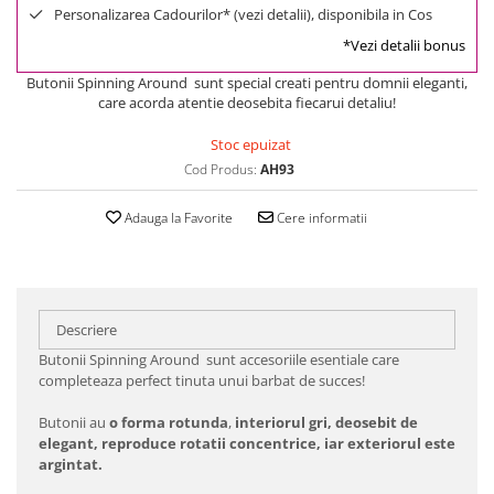
Personalizarea Cadourilor* (vezi detalii), disponibila in Cos
*Vezi detalii bonus
Butonii Spinning Around sunt special creati pentru domnii eleganti,
care acorda atentie deosebita fiecarui detaliu!
Stoc epuizat
Cod Produs:
AH93
Adauga la Favorite
Cere informatii
Descriere
Butonii Spinning Around sunt accesoriile esentiale care
completeaza perfect tinuta unui barbat de succes!
Butonii au
o forma rotunda
,
interiorul gri, deosebit de
elegant, reproduce rotatii concentrice, iar exteriorul este
argintat.