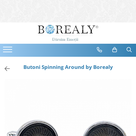
Bijuterii
Tipuri
Inele
Cercei
Bratari
Coliere
Butoni Spinning Around by Borealy
Seturi
Brose
Tiare
Destinatari
Bijuterii Femei
Bijuterii Copii
Bijuterii Mirese
Selectii