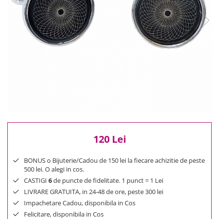
Reduceri
Cele mai noi
Cele mai vandute
Cele mai votate
Cu video
Pret
0 Lei - 100 Lei
100 Lei - 200 Lei
200 Lei - 300 Lei
300 Lei - 500 Lei
500 Lei - 1000 Lei
120 Lei
1000 Lei +
BONUS o Bijuterie/Cadou de 150 lei la fiecare achizitie de peste
500 lei. O alegi in cos.
CASTIGI
6
de puncte de fidelitate. 1 punct = 1 Lei
LIVRARE GRATUITA, in 24-48 de ore, peste 300 lei
Impachetare Cadou, disponibila in Cos
Felicitare, disponibila in Cos