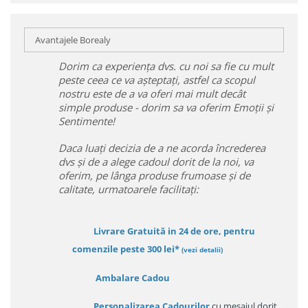
Avantajele Borealy
Dorim ca experiența dvs. cu noi sa fie cu mult
peste ceea ce va așteptați, astfel ca scopul
nostru este de a va oferi mai mult decât
simple produse - dorim sa va oferim Emoții și
Sentimente!
Daca luați decizia de a ne acorda încrederea
dvs și de a alege cadoul dorit de la noi, va
oferim, pe lânga produse frumoase și de
calitate, urmatoarele facilitați:
Livrare Gratuită in 24 de ore, pentru
comenzile peste 300 lei*
(vezi detalii)
Ambalare Cadou
Personalizarea Cadourilor
cu mesajul dorit