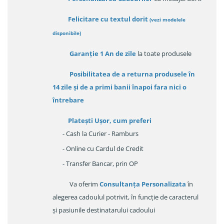
Felicitare cu textul dorit
(
vezi modelele
disponibile
)
Garanție
1 An de zile
la toate produsele
Posibilitatea de a returna produsele în
14 zile
și de a primi
banii înapoi fara nici o
întrebare
Platești Ușor
, cum preferi
- Cash la Curier - Ramburs
- Online cu Cardul de Credit
- Transfer Bancar, prin OP
Va oferim
Consultanța Personalizata
în
alegerea cadoulul potrivit, în funcție de caracterul
și pasiunile destinatarului cadoului