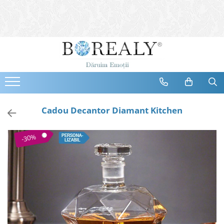
Bijuterii
Tipuri
Inele
Cercei
Bratari
Coliere
Cadou Decantor Diamant Kitchen
Seturi
Brose
-30%
Tiare
Destinatari
Bijuterii Femei
Bijuterii Copii
Bijuterii Mirese
Selectii