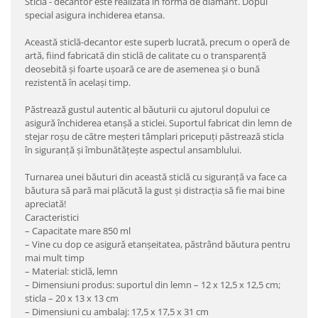
Sticla - decantor este realizata in forma de diamant. Dopul
special asigura inchiderea etansa.
Această sticlă-decantor este superb lucrată, precum o operă de
artă, fiind fabricată din sticlă de calitate cu o transparență
deosebită și foarte ușoară ce are de asemenea și o bună
rezistentă în același timp.
Păstrează gustul autentic al băuturii cu ajutorul dopului ce
asigură închiderea etanșă a sticlei. Suportul fabricat din lemn de
stejar roșu de către meșteri tâmplari pricepuți păstrează sticla
în siguranță și îmbunătățește aspectul ansamblului.
Turnarea unei băuturi din această sticlă cu siguranță va face ca
băutura să pară mai plăcută la gust și distracția să fie mai bine
apreciată!
Caracteristici
– Capacitate mare 850 ml
– Vine cu dop ce asigură etanșeitatea, păstrând băutura pentru
mai mult timp
– Material: sticlă, lemn
– Dimensiuni produs: suportul din lemn – 12 x 12,5 x 12,5 cm;
sticla – 20 x 13 x 13 cm
– Dimensiuni cu ambalaj: 17,5 x 17,5 x 31 cm