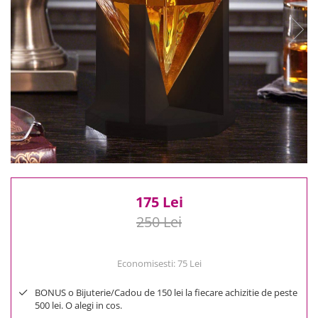
Reduceri
Cele mai noi
Cele mai vandute
Cele mai votate
Cu video
Pret
0 Lei - 100 Lei
100 Lei - 200 Lei
200 Lei - 300 Lei
300 Lei - 500 Lei
500 Lei - 1000 Lei
175 Lei
1000 Lei +
250 Lei
Economisesti:
75
Lei
BONUS o Bijuterie/Cadou de 150 lei la fiecare achizitie de peste
500 lei. O alegi in cos.