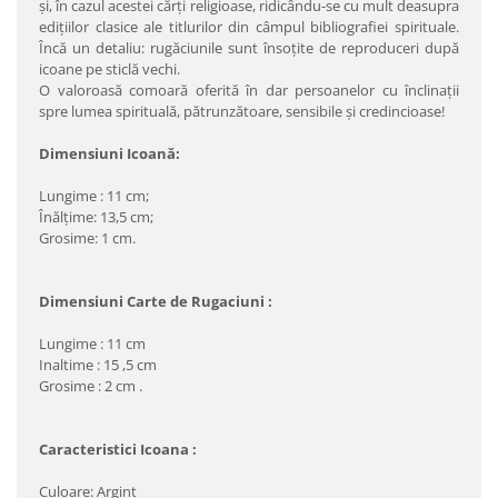
şi, în cazul acestei cărţi religioase, ridicându-se cu mult deasupra
ediţiilor clasice ale titlurilor din câmpul bibliografiei spirituale.
Încă un detaliu: rugăciunile sunt însoţite de reproduceri după
icoane pe sticlă vechi.
O valoroasă comoară oferită în dar persoanelor cu înclinaţii
spre lumea spirituală, pătrunzătoare, sensibile şi credincioase!
Dimensiuni Icoană:
Lungime : 11 cm;
Înălţime: 13,5 cm;
Grosime: 1 cm.
Dimensiuni Carte de Rugaciuni :
Lungime : 11 cm
Inaltime : 15 ,5 cm
Grosime : 2 cm .
Caracteristici Icoana :
Culoare: Argint