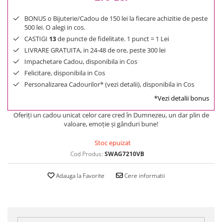
BONUS o Bijuterie/Cadou de 150 lei la fiecare achizitie de peste
500 lei. O alegi in cos.
CASTIGI
13
de puncte de fidelitate. 1 punct = 1 Lei
LIVRARE GRATUITA, in 24-48 de ore, peste 300 lei
Impachetare Cadou, disponibila in Cos
Felicitare, disponibila in Cos
Personalizarea Cadourilor* (vezi detalii), disponibila in Cos
*Vezi detalii bonus
Oferiţi un cadou unicat celor care cred în Dumnezeu, un dar plin de
valoare, emoţie şi gânduri bune!
Stoc epuizat
Cod Produs:
SWAG7210VB
Adauga la Favorite
Cere informatii