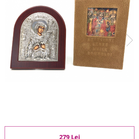
Reduceri
Cele mai noi
Cele mai vandute
Cele mai votate
Cu video
Pret
0 Lei - 100 Lei
100 Lei - 200 Lei
200 Lei - 300 Lei
300 Lei - 500 Lei
500 Lei - 1000 Lei
1000 Lei +
279 Lei