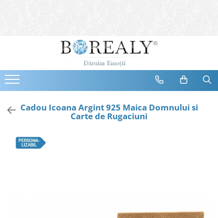
Bijuterii
Tipuri
Inele
Cercei
Bratari
Coliere
Cadou Icoana Argint 925 Maica Domnului si
Carte de Rugaciuni
Seturi
Brose
Tiare
Destinatari
Bijuterii Femei
Bijuterii Copii
Bijuterii Mirese
Selectii