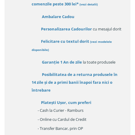
comenzile peste 300 lei*
(vezi detalii)
Ambalare Cadou
Personalizarea Cadourilor
cu mesajul dorit
Felicitare cu textul dorit
(
vezi modelele
disponibile
)
Garanție
1 An de zile
la toate produsele
Posibilitatea de a returna produsele în
14 zile
și de a primi
banii înapoi fara nici o
întrebare
Platești Ușor
, cum preferi
- Cash la Curier - Ramburs
- Online cu Cardul de Credit
- Transfer Bancar, prin OP