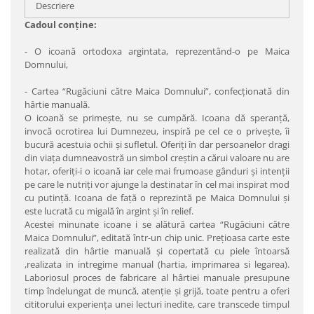
Descriere
Cadoul conţine:
- O icoană ortodoxa argintata, reprezentând-o pe Maica
Domnului,
- Cartea “Rugăciuni către Maica Domnului”, confecţionată din
hârtie manuală.
O icoană se primeşte, nu se cumpără. Icoana dă speranţă,
invocă ocrotirea lui Dumnezeu, inspiră pe cel ce o priveşte, îi
bucură acestuia ochii şi sufletul. Oferiţi în dar persoanelor dragi
din viaţa dumneavostră un simbol creştin a cărui valoare nu are
hotar, oferiţi-i o icoană iar cele mai frumoase gânduri şi intenţii
pe care le nutriţi vor ajunge la destinatar în cel mai inspirat mod
cu putinţă. Icoana de faţă o reprezintă pe Maica Domnului şi
este lucrată cu migală în argint şi în relief.
Acestei minunate icoane i se alătură cartea “Rugăciuni către
Maica Domnului”, editată într-un chip unic. Preţioasa carte este
realizată din hârtie manuală şi copertată cu piele întoarsă
,realizata in intregime manual (hartia, imprimarea si legarea).
Laboriosul proces de fabricare al hârtiei manuale presupune
timp îndelungat de muncă, atenţie şi grijă, toate pentru a oferi
cititorului experienţa unei lecturi inedite, care transcede timpul