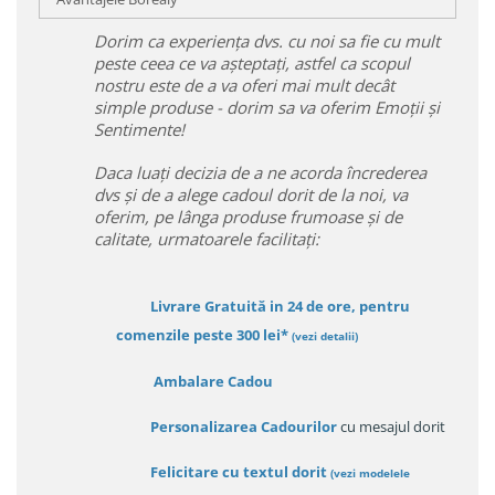
Dorim ca experiența dvs. cu noi sa fie cu mult
peste ceea ce va așteptați, astfel ca scopul
nostru este de a va oferi mai mult decât
simple produse - dorim sa va oferim Emoții și
Sentimente!
Daca luați decizia de a ne acorda încrederea
dvs și de a alege cadoul dorit de la noi, va
oferim, pe lânga produse frumoase și de
calitate, urmatoarele facilitați:
Livrare Gratuită in 24 de ore, pentru
comenzile peste 300 lei*
(vezi detalii)
Ambalare Cadou
Personalizarea Cadourilor
cu mesajul dorit
Felicitare cu textul dorit
(
vezi modelele