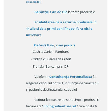
disponibile
)
Garanție
1 An de zile
la toate produsele
Posibilitatea de a returna produsele în
14 zile
și de a primi
banii înapoi fara nici o
întrebare
Platești Ușor
, cum preferi
- Cash la Curier - Ramburs
- Online cu Cardul de Credit
- Transfer Bancar, prin OP
Va oferim
Consultanța Personalizata
în
alegerea cadoulul potrivit, în funcție de caracterul
și pasiunile destinatarului cadoului
Cadourile noastre nu sunt simple produse ci
fiecare are "
un ingredient secret
" care poate fi