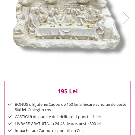
Reduceri
Cele mai noi
Cele mai vandute
Cele mai votate
Cu video
Pret
0 Lei - 100 Lei
100 Lei - 200 Lei
200 Lei - 300 Lei
300 Lei - 500 Lei
500 Lei - 1000 Lei
195 Lei
1000 Lei +
BONUS o Bijuterie/Cadou de 150 lei la fiecare achizitie de peste
500 lei. O alegi in cos.
CASTIGI
9
de puncte de fidelitate. 1 punct = 1 Lei
LIVRARE GRATUITA, in 24-48 de ore, peste 300 lei
Impachetare Cadou, disponibila in Cos