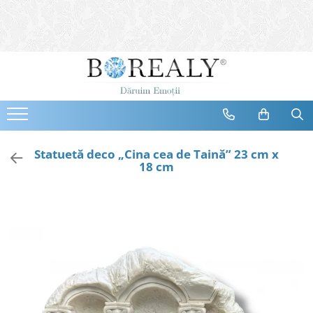
Bijuterii
Tipuri
Inele
Cercei
Bratari
Coliere
Statuetă deco „Cina cea de Taină” 23 cm x
18 cm
Seturi
Brose
Tiare
Destinatari
Bijuterii Femei
Bijuterii Copii
Bijuterii Mirese
Selectii