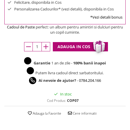
Felicitare, disponibila in Cos
Personalizarea Cadourilor* (vezi detalii), disponibila in Cos
*Vezi detalii bonus
Cadoul de Paste
perfect: un album pentru amintiri si dulciuri pentru
un copil cuminte.
ADAUGA IN COS
Garantie
1 an de zile -
100% banii inapoi
Putem livra cadoul direct sarbatoritului.
Ai nevoie de ajutor?
-
0784.204.166
In stoc
Cod Produs:
COP07
Adauga la Favorite
Cere informatii