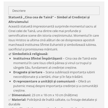
Descriere
Statuetă „Cina cea de Taină” – Simbol al Credinței și
Altruismului
Această statuetă impresionantă surprinde momentul sacru al
Cinei celei de Taină, una dintre cele mai profunde și
semnificative scene din istoria creștinismului. Momentul în care
Iisus Hristos ia ultima cină alături de cei doisprezece apostoli
marchează instituirea Sfintei Euharistii și simbolizează iubirea,
sacrificiul și promisiunea mântuirii.
🌿
Simbolistică religioasă:
Instituirea Sfintei Împărtășanii
– Cina cea de Taină este
momentul în care Iisus oferă pâinea și vinul ca trupul și
sângele Său, fundament al credinței creștine.
Dragoste și iertare
– Scena subliniază importanța iubirii
necondiționate și a iertării, chiar și în fața trădării.
O reprezentare a unității și comuniunii
– Oferă un
puternic mesaj despre importanța credinței și a comunității
creștine.
✅
Dimensiuni:
23 cm x 18 cm x 10 cm (înălțime)
✅
Material:
Polirășină de înaltă calitate, cu finisaje detaliate și
durabile