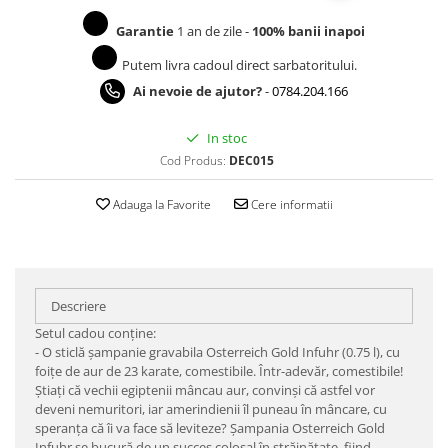
Garantie
1 an de zile -
100% banii inapoi
Putem livra cadoul direct sarbatoritului.
Ai nevoie de ajutor?
-
0784.204.166
In stoc
Cod Produs:
DEC015
Adauga la Favorite
Cere informatii
Descriere
Setul cadou conţine:
- O sticlă şampanie gravabila Osterreich Gold Infuhr (0.75 l), cu
foiţe de aur de 23 karate, comestibile. Într-adevăr, comestibile!
Ştiaţi că vechii egiptenii mâncau aur, convinşi că astfel vor
deveni nemuritori, iar amerindienii îl puneau în mâncare, cu
speranţa că îi va face să leviteze? Şampania Osterreich Gold
Infuhr se bucură de un succes colosal în străinătate, fiind