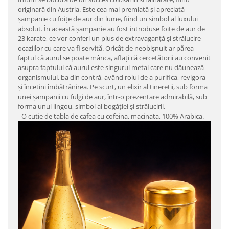
originară din Austria. Este cea mai premiată şi apreciată
şampanie cu foiţe de aur din lume, fiind un simbol al luxului
absolut. În această şampanie au fost introduse foiţe de aur de
23 karate, ce vor conferi un plus de extravaganţă şi strălucire
ocaziilor cu care va fi servită. Oricât de neobişnuit ar părea
faptul că aurul se poate mânca, aflaţi că cercetătorii au convenit
asupra faptului că aurul este singurul metal care nu dăunează
organismului, ba din contră, având rolul de a purifica, revigora
şi încetini îmbătrânirea. Pe scurt, un elixir al tinereţii, sub forma
unei şampanii cu fulgi de aur, într-o prezentare admirabilă, sub
forma unui lingou, simbol al bogăţiei şi strălucirii.
-
O cutie de tabla de cafea cu cofeina, macinata, 100% Arabica.