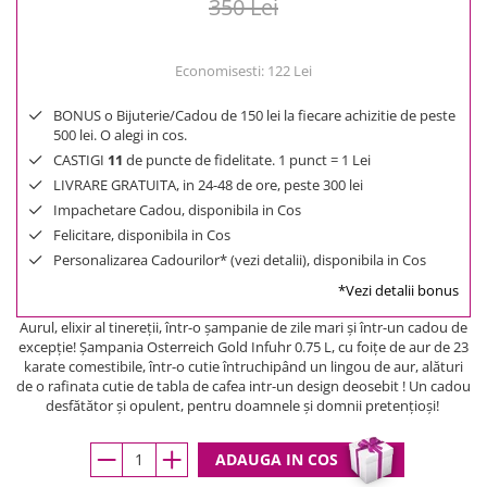
350 Lei
Economisesti:
122
Lei
BONUS o Bijuterie/Cadou de 150 lei la fiecare achizitie de peste
500 lei. O alegi in cos.
CASTIGI
11
de puncte de fidelitate. 1 punct = 1 Lei
LIVRARE GRATUITA, in 24-48 de ore, peste 300 lei
Impachetare Cadou, disponibila in Cos
Felicitare, disponibila in Cos
Personalizarea Cadourilor* (vezi detalii), disponibila in Cos
*Vezi detalii bonus
Aurul, elixir al tinereţii, într-o şampanie de zile mari şi într-un cadou de
excepţie! Şampania Osterreich Gold Infuhr 0.75 L, cu foiţe de aur de 23
karate comestibile, într-o cutie întruchipând un lingou de aur, alături
de o rafinata cutie de tabla de cafea intr-un design deosebit ! Un cadou
desfătător şi opulent, pentru doamnele şi domnii pretenţioşi!
ADAUGA IN COS