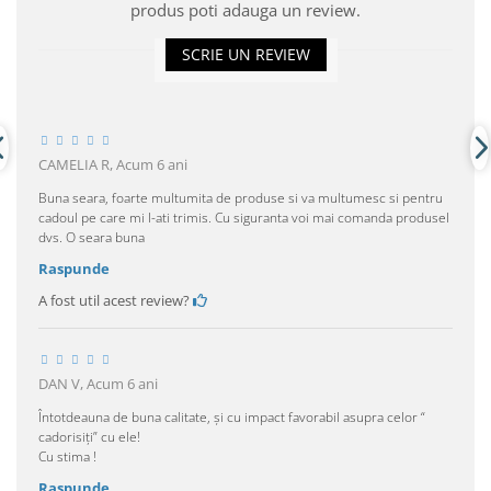
produs poti adauga un review.
SCRIE UN REVIEW
CAMELIA R,
Acum 6 ani
Buna seara, foarte multumita de produse si va multumesc si pentru
cadoul pe care mi l-ati trimis. Cu siguranta voi mai comanda produsel
dvs. O seara buna
Raspunde
A fost util acest review?
DAN V,
Acum 6 ani
Întotdeauna de buna calitate, și cu impact favorabil asupra celor “
cadorisiți” cu ele!
Cu stima !
Raspunde