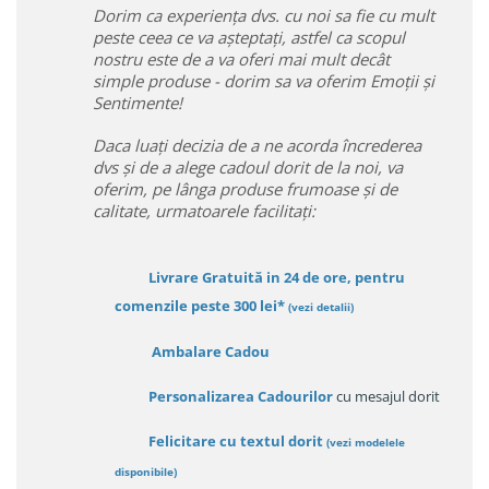
Dorim ca experiența dvs. cu noi sa fie cu mult
peste ceea ce va așteptați, astfel ca scopul
nostru este de a va oferi mai mult decât
simple produse - dorim sa va oferim Emoții și
Sentimente!
Daca luați decizia de a ne acorda încrederea
dvs și de a alege cadoul dorit de la noi, va
oferim, pe lânga produse frumoase și de
calitate, urmatoarele facilitați:
Livrare Gratuită in 24 de ore, pentru
comenzile peste 300 lei*
(vezi detalii)
Ambalare Cadou
Personalizarea Cadourilor
cu mesajul dorit
Felicitare cu textul dorit
(
vezi modelele
disponibile
)