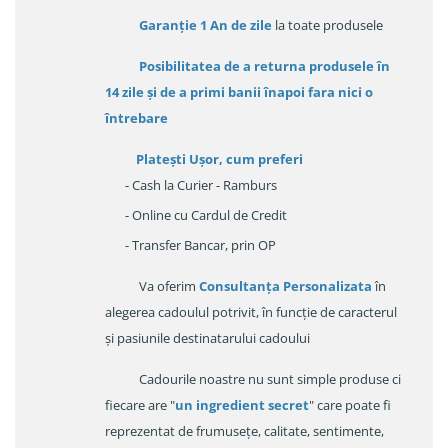
Garanție
1 An de zile
la toate produsele
Posibilitatea de a returna produsele în
14 zile
și de a primi
banii înapoi fara nici o
întrebare
Platești Ușor
, cum preferi
- Cash la Curier - Ramburs
- Online cu Cardul de Credit
- Transfer Bancar, prin OP
Va oferim
Consultanța Personalizata
în
alegerea cadoulul potrivit, în funcție de caracterul
și pasiunile destinatarului cadoului
Cadourile noastre nu sunt simple produse ci
fiecare are "
un ingredient secret
" care poate fi
reprezentat de frumusețe, calitate, sentimente,