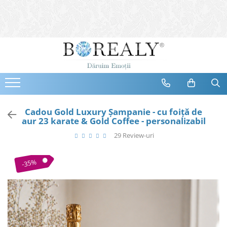
Bijuterii
Tipuri
Inele
Cercei
Bratari
Coliere
Cadou Gold Luxury Şampanie - cu foiţă de
aur 23 karate & Gold Coffee - personalizabil
Seturi
29 Review-uri
Brose
Tiare
-35%
Destinatari
Bijuterii Femei
Bijuterii Copii
Bijuterii Mirese
Selectii