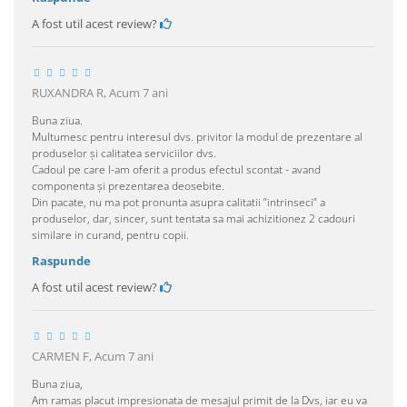
A fost util acest review?
RUXANDRA R,
Acum 7 ani
Buna ziua.
Multumesc pentru interesul dvs. privitor la modul de prezentare al
produselor și calitatea serviciilor dvs.
Cadoul pe care l-am oferit a produs efectul scontat - avand
componenta și prezentarea deosebite.
Din pacate, nu ma pot pronunta asupra calitatii ”intrinseci” a
produselor, dar, sincer, sunt tentata sa mai achizitionez 2 cadouri
similare in curand, pentru copii.
Raspunde
A fost util acest review?
CARMEN F,
Acum 7 ani
Buna ziua,
Am ramas placut impresionata de mesajul primit de la Dvs, iar eu va