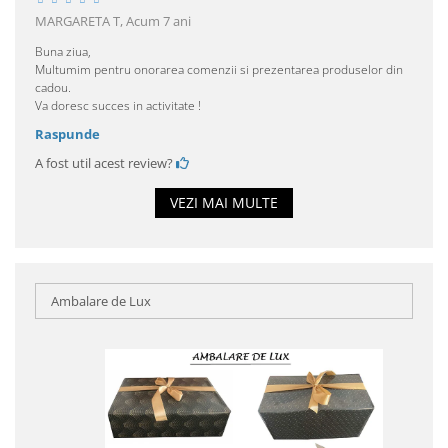
MARGARETA T,
Acum 7 ani
Buna ziua,
Multumim pentru onorarea comenzii si prezentarea produselor din
cadou.
Va doresc succes in activitate !
Raspunde
A fost util acest review?
VEZI MAI MULTE
Ambalare de Lux