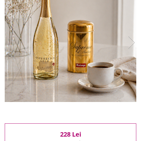
Reduceri
Cele mai noi
Cele mai vandute
Cele mai votate
Cu video
Pret
0 Lei - 100 Lei
100 Lei - 200 Lei
200 Lei - 300 Lei
300 Lei - 500 Lei
500 Lei - 1000 Lei
1000 Lei +
228 Lei