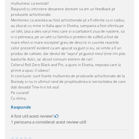
multumesc ca existati!
Raspund cu intirziere deoarece doream sa am un feedback pt
produsele achizitionate.
Mentionez ca acestea au fost achizitionate pt a fi oferite ca si cadou,
au zburat cu mine in Italia apoi in Elvetia, sampania a fost oferita pe
un iaht, (asa a ales varul meu care si-a sarbatorit ziua de nastere, sa
si-o petreaca, pe un iaht cu familia si prieteni de suflet) a fost de
mare efect si mare exceptie! greu de descris in cuvinte reactiile
celor prezenti! evident ca am apucat sa gust si eu, se simte a fi un
produs de calitate, dar destul de "aspra" pt gustul meu! (mie imi plac
bauturile dulci, iar alcool consum extrem de rar)
Colierul Roll Zero Black and Pin, a ajuns in Elvetia, nepoata care la
primit a spus: il iubesc!
In concluzie: sunt foarte multumita de produsele achizitionate de la
Borealy si nu in ultimul rand de proptitudinea si seriozitatea de care
dati dovada! Tine-ti-o tot asa!
Pe curand!
Cu stima,
Raspunde
A fost util acest review?
1 persoana a considerat acest review util!