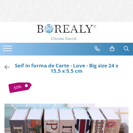
Bijuterii
Tipuri
Inele
Cercei
Bratari
Coliere
Seif in forma de Carte - Love - Big size 24 x
15,5 x 5,5 cm
Seturi
Brose
-50%
Tiare
Destinatari
Bijuterii Femei
Bijuterii Copii
Bijuterii Mirese
Selectii