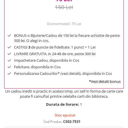
150 Lei
Economisesti:
75
Lei
BONUS o Bijuterie/Cadou de 150 lei la fiecare achizitie de peste
500 lei. O alegi in cos.
CASTIGI
3
de puncte de fidelitate. 1 punct = 1 Lei
LIVRARE GRATUITA, in 24-48 de ore, peste 300 lei
Impachetare Cadou, disponibila in Cos
Felicitare, disponibila in Cos
Personalizarea Cadourilor* (vezi detalii), disponibila in Cos
*Vezi detalii bonus
Un cadou inedit si practic in acelasi timp, un seif in forma de carte care
poate fi camuflat printre celelalte carti din bibloteca.
Durata de livrare:
1
Stoc epuizat
Cod Produs:
CS02-7531