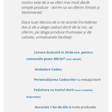
nostru este de a va oferi mai mult decât
simple produse - dorim sa va oferim Emoții și
Sentimente!
Daca luați decizia de a ne acorda încrederea
dvs și de a alege cadoul dorit de la noi, va
oferim, pe lânga produse frumoase și de
calitate, urmatoarele facilitați:
Livrare Gratuită in 24 de ore, pentru
comenzile peste 300 lei*
(vezi detalii)
Ambalare Cadou
Personalizarea Cadourilor
cu mesajul dorit
Felicitare cu textul dorit
(
vezi modelele
disponibile
)
Garanție
1 An de zile
la toate produsele