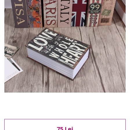
Reduceri
Cele mai noi
Cele mai vandute
Cele mai votate
Cu video
Pret
0 Lei - 100 Lei
100 Lei - 200 Lei
200 Lei - 300 Lei
300 Lei - 500 Lei
500 Lei - 1000 Lei
1000 Lei +
75 Lei