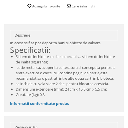
Adauga la Favorite
Cere informatii
Descriere
In acest seif se pot depozita bani si obiecte de valoare.
Specificatii:
Sistem de inchidere cu cheie mecanica, sistem de inchidere
de inalta siguranta;
cutie metalica, acoperita cu tesatura si conceputa pentru a
arata exact ca o carte. Nu contine pagini de hartie,este
recomandat sa o pastrati intre alte doua carti in bibloteca.
se inchide cu yala si are 2 chei pentru blocarea acesteia.
Dimensiuni exterioare (mm): 24 cm x 15,5 cm x 5,5 cm;
Greutate (kg): 0.8;
Informatii conformitate produs
Review-uri
(0)