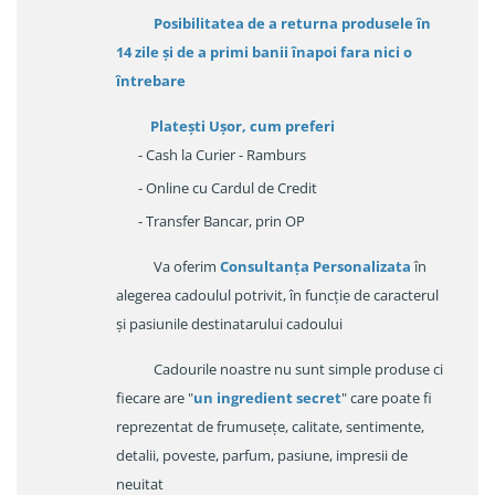
Posibilitatea de a returna produsele în
14 zile
și de a primi
banii înapoi fara nici o
întrebare
Platești Ușor
, cum preferi
- Cash la Curier - Ramburs
- Online cu Cardul de Credit
- Transfer Bancar, prin OP
Va oferim
Consultanța Personalizata
în
alegerea cadoulul potrivit, în funcție de caracterul
și pasiunile destinatarului cadoului
Cadourile noastre nu sunt simple produse ci
fiecare are "
un ingredient secret
" care poate fi
reprezentat de frumusețe, calitate, sentimente,
detalii, poveste, parfum, pasiune, impresii de
neuitat