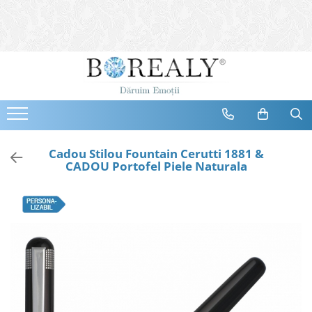
Bijuterii
Tipuri
Inele
Cercei
Bratari
Coliere
Cadou Stilou Fountain Cerutti 1881 &
CADOU Portofel Piele Naturala
Seturi
Brose
Tiare
Destinatari
Bijuterii Femei
Bijuterii Copii
Bijuterii Mirese
Selectii