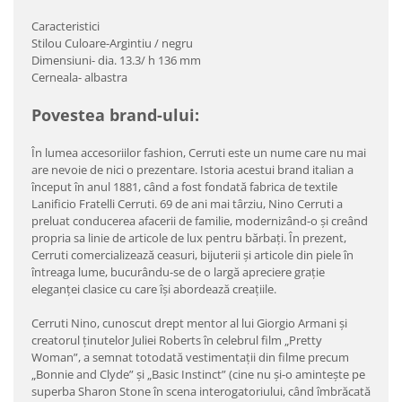
Caracteristici
Stilou Culoare-Argintiu / negru
Dimensiuni- dia. 13.3/ h 136 mm
Cerneala- albastra
Povestea brand-ului:
În lumea accesoriilor fashion, Cerruti este un nume care nu mai
are nevoie de nici o prezentare. Istoria acestui brand italian a
început în anul 1881, când a fost fondată fabrica de textile
Lanificio Fratelli Cerruti. 69 de ani mai târziu, Nino Cerruti a
preluat conducerea afacerii de familie, modernizând-o şi creând
propria sa linie de articole de lux pentru bărbaţi. În prezent,
Cerruti comercializează ceasuri, bijuterii şi articole din piele în
întreaga lume, bucurându-se de o largă apreciere graţie
eleganţei clasice cu care îşi abordează creaţiile.
Cerruti Nino, cunoscut drept mentor al lui Giorgio Armani şi
creatorul ţinutelor Juliei Roberts în celebrul film „Pretty
Woman”, a semnat totodată vestimentaţii din filme precum
„Bonnie and Clyde” şi „Basic Instinct” (cine nu şi-o aminteşte pe
superba Sharon Stone în scena interogatoriului, când îmbrăcată