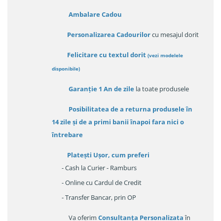
Ambalare Cadou
Personalizarea Cadourilor
cu mesajul dorit
Felicitare cu textul dorit
(
vezi modelele
disponibile
)
Garanție
1 An de zile
la toate produsele
Posibilitatea de a returna produsele în
14 zile
și de a primi
banii înapoi fara nici o
întrebare
Platești Ușor
, cum preferi
- Cash la Curier - Ramburs
- Online cu Cardul de Credit
- Transfer Bancar, prin OP
Va oferim
Consultanța Personalizata
în