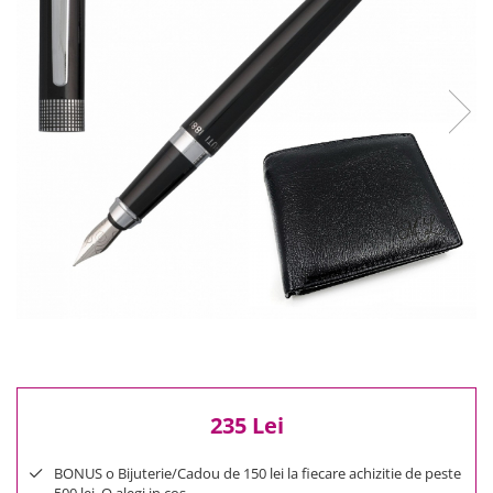
Reduceri
Cele mai noi
Cele mai vandute
Cele mai votate
Cu video
Pret
0 Lei - 100 Lei
100 Lei - 200 Lei
200 Lei - 300 Lei
300 Lei - 500 Lei
500 Lei - 1000 Lei
1000 Lei +
235 Lei
BONUS o Bijuterie/Cadou de 150 lei la fiecare achizitie de peste
500 lei. O alegi in cos.