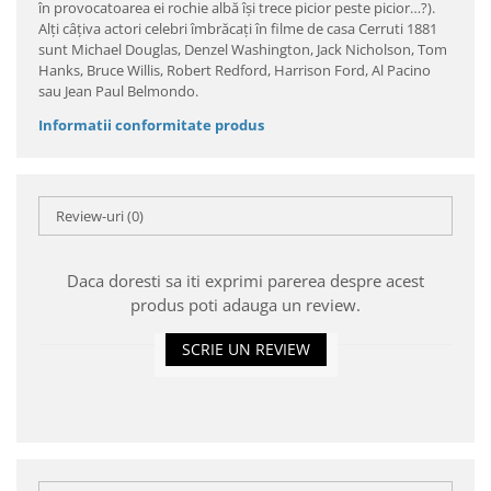
în provocatoarea ei rochie albă îşi trece picior peste picior…?).
Alţi câţiva actori celebri îmbrăcaţi în filme de casa Cerruti 1881
sunt Michael Douglas, Denzel Washington, Jack Nicholson, Tom
Hanks, Bruce Willis, Robert Redford, Harrison Ford, Al Pacino
sau Jean Paul Belmondo.
Informatii conformitate produs
Review-uri
(0)
Daca doresti sa iti exprimi parerea despre acest
produs poti adauga un review.
SCRIE UN REVIEW