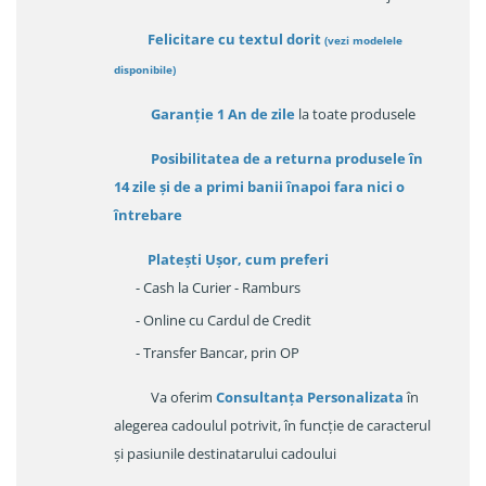
Felicitare cu textul dorit
(
vezi modelele
disponibile
)
Garanție
1 An de zile
la toate produsele
Posibilitatea de a returna produsele în
14 zile
și de a primi
banii înapoi fara nici o
întrebare
Platești Ușor
, cum preferi
- Cash la Curier - Ramburs
- Online cu Cardul de Credit
- Transfer Bancar, prin OP
Va oferim
Consultanța Personalizata
în
alegerea cadoulul potrivit, în funcție de caracterul
și pasiunile destinatarului cadoului