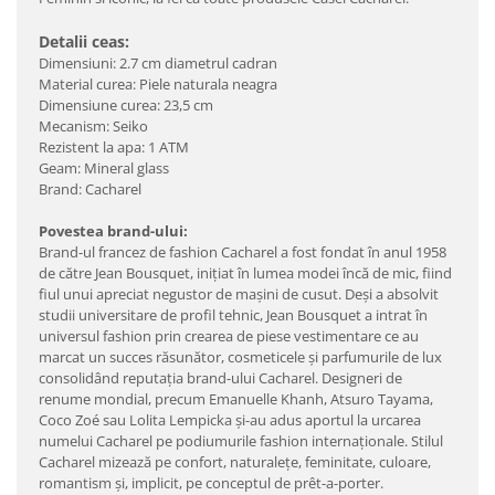
Detalii ceas:
Dimensiuni: 2.7 cm diametrul cadran
Material curea: Piele naturala neagra
Dimensiune curea: 23,5 cm
Mecanism: Seiko
Rezistent la apa: 1 ATM
Geam: Mineral glass
Brand: Cacharel
Povestea brand-ului:
Brand-ul francez de fashion Cacharel a fost fondat în anul 1958
de către Jean Bousquet, iniţiat în lumea modei încă de mic, fiind
fiul unui apreciat negustor de maşini de cusut. Deşi a absolvit
studii universitare de profil tehnic, Jean Bousquet a intrat în
universul fashion prin crearea de piese vestimentare ce au
marcat un succes răsunător, cosmeticele şi parfumurile de lux
consolidând reputaţia brand-ului Cacharel. Designeri de
renume mondial, precum Emanuelle Khanh, Atsuro Tayama,
Coco Zoé sau Lolita Lempicka şi-au adus aportul la urcarea
numelui Cacharel pe podiumurile fashion internaţionale. Stilul
Cacharel mizează pe confort, naturaleţe, feminitate, culoare,
romantism şi, implicit, pe conceptul de prêt-a-porter.