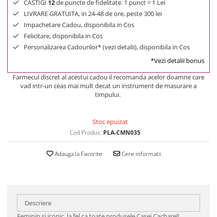
CASTIGI
12
de puncte de fidelitate. 1 punct = 1 Lei
LIVRARE GRATUITA, in 24-48 de ore, peste 300 lei
Impachetare Cadou, disponibila in Cos
Felicitare, disponibila in Cos
Personalizarea Cadourilor* (vezi detalii), disponibila in Cos
*Vezi detalii bonus
Farmecul discret al acestui cadou il recomanda acelor doamne care
vad intr-un ceas mai mult decat un instrument de masurare a
timpului.
Stoc epuizat
Cod Produs:
PLA-CMN035
Adauga la Favorite
Cere informatii
Descriere
Feminin si iconic, la fel ca toate produsele Casei Cacharel!