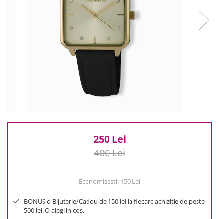
Reduceri
Cele mai noi
Cele mai vandute
Cele mai votate
Cu video
Pret
0 Lei - 100 Lei
100 Lei - 200 Lei
200 Lei - 300 Lei
300 Lei - 500 Lei
500 Lei - 1000 Lei
250 Lei
1000 Lei +
400 Lei
Economisesti:
150
Lei
BONUS o Bijuterie/Cadou de 150 lei la fiecare achizitie de peste
500 lei. O alegi in cos.