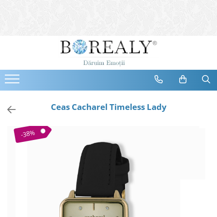
Bijuterii
Tipuri
Inele
Cercei
Bratari
Coliere
Ceas Cacharel Timeless Lady
Seturi
Brose
-38%
Tiare
Destinatari
Bijuterii Femei
Bijuterii Copii
Bijuterii Mirese
Selectii