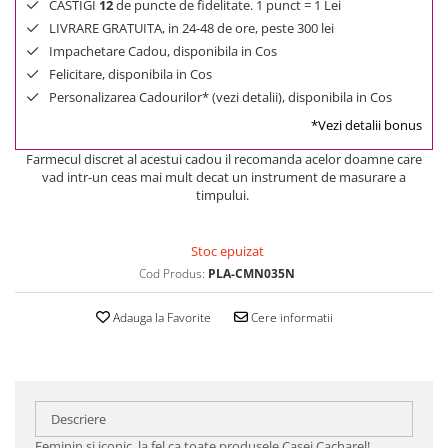
CASTIGI
12
de puncte de fidelitate. 1 punct = 1 Lei
LIVRARE GRATUITA, in 24-48 de ore, peste 300 lei
Impachetare Cadou, disponibila in Cos
Felicitare, disponibila in Cos
Personalizarea Cadourilor* (vezi detalii), disponibila in Cos
*Vezi detalii bonus
Farmecul discret al acestui cadou il recomanda acelor doamne care
vad intr-un ceas mai mult decat un instrument de masurare a
timpului.
Stoc epuizat
Cod Produs:
PLA-CMN035N
Adauga la Favorite
Cere informatii
Descriere
Feminin si iconic, la fel ca toate produsele Casei Cacharel!