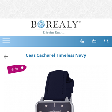
Bijuterii
Tipuri
Inele
Cercei
Bratari
Coliere
Ceas Cacharel Timeless Navy
Seturi
Brose
-38%
Tiare
Destinatari
Bijuterii Femei
Bijuterii Copii
Bijuterii Mirese
Selectii