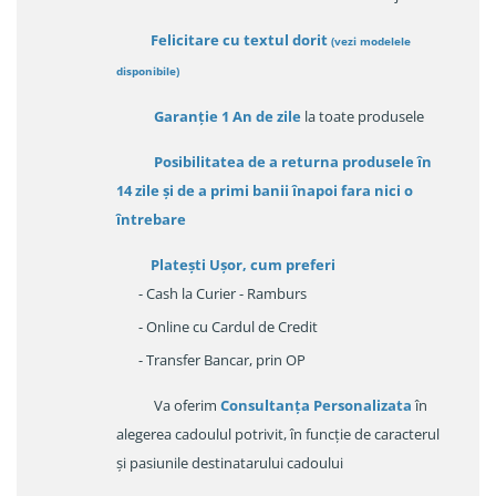
Felicitare cu textul dorit
(
vezi modelele
disponibile
)
Garanție
1 An de zile
la toate produsele
Posibilitatea de a returna produsele în
14 zile
și de a primi
banii înapoi fara nici o
întrebare
Platești Ușor
, cum preferi
- Cash la Curier - Ramburs
- Online cu Cardul de Credit
- Transfer Bancar, prin OP
Va oferim
Consultanța Personalizata
în
alegerea cadoulul potrivit, în funcție de caracterul
și pasiunile destinatarului cadoului