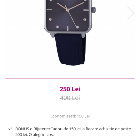
Reduceri
Cele mai noi
Cele mai vandute
Cele mai votate
Cu video
Pret
0 Lei - 100 Lei
100 Lei - 200 Lei
200 Lei - 300 Lei
300 Lei - 500 Lei
500 Lei - 1000 Lei
250 Lei
1000 Lei +
400 Lei
Economisesti:
150
Lei
BONUS o Bijuterie/Cadou de 150 lei la fiecare achizitie de peste
500 lei. O alegi in cos.