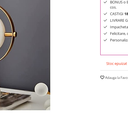
BONUS o Bij
cos.
CASTIGI
1
LIVRARE GR
Impachetar
Felicitare,
Personaliza
Stoc epuizat
Adauga la Favo