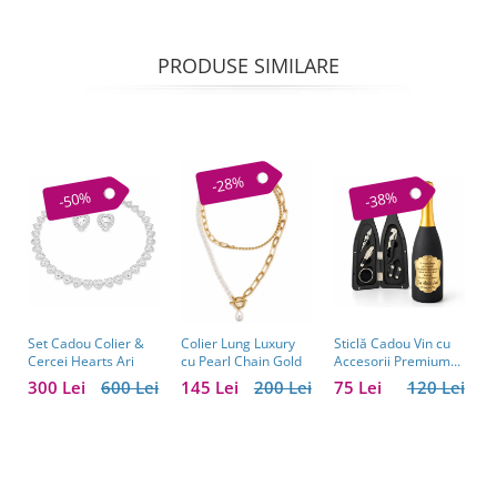
PRODUSE SIMILARE
-28%
-50%
-38%
Set Cadou Colier &
Sticlă Cadou Vin cu
C
Colier Lung Luxury
Cercei Hearts Ari
Accesorii Premium
V
cu Pearl Chain Gold
Personalizată – Set
C
300 Lei
600 Lei
75 Lei
120 Lei
1
145 Lei
200 Lei
Elegant pentru
C
Bărbați
B