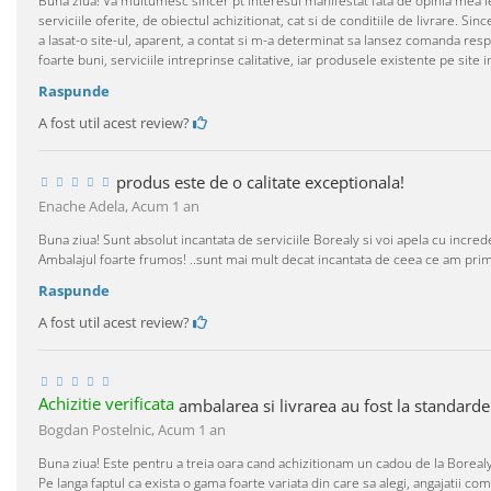
Buna ziua! Va multumesc sincer pt interesul manifestat fata de opinia mea l
serviciile oferite, de obiectul achizitionat, cat si de conditiile de livrare.
a lasat-o site-ul, aparent, a contat si m-a determinat sa lansez comanda res
foarte buni, serviciile intreprinse calitative, iar produsele existente pe site 
Raspunde
A fost util acest review?
produs este de o calitate exceptionala!
Enache Adela,
Acum 1 an
Buna ziua! Sunt absolut incantata de serviciile Borealy si voi apela cu incred
Ambalajul foarte frumos! ..sunt mai mult decat incantata de ceea ce am prim
Raspunde
A fost util acest review?
Achizitie verificata
ambalarea si livrarea au fost la standarde 
Bogdan Postelnic,
Acum 1 an
Buna ziua! Este pentru a treia oara cand achizitionam un cadou de la Borealy
Pe langa faptul ca exista o gama foarte variata din care sa alegi, angajatii 