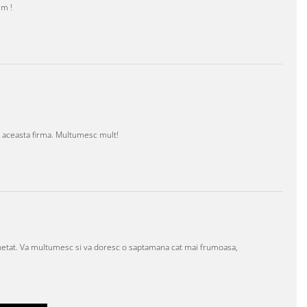
im !
e aceasta firma. Multumesc mult!
chetat. Va multumesc si va doresc o saptamana cat mai frumoasa,