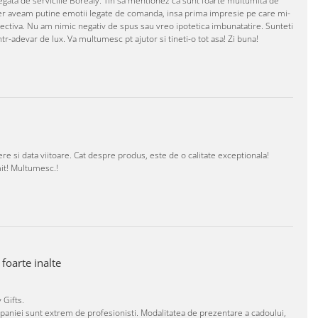
egata de serviciile Borealy. Tin sa mentionez ca sunt foarte multumita de
 Sincer aveam putine emotii legate de comanda, insa prima impresie pe care mi-
pectiva. Nu am nimic negativ de spus sau vreo ipotetica imbunatatire. Sunteti
intr-adevar de lux. Va multumesc pt ajutor si tineti-o tot asa! Zi buna!
ere si data viitoare. Cat despre produs, este de o calitate exceptionala!
it! Multumesc.!
foarte inalte
 Gifts.
companiei sunt extrem de profesionisti. Modalitatea de prezentare a cadoului,