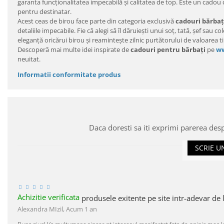
garanta funcționalitatea impecabilă și calitatea de top. Este un cadou 
pentru destinatar.
Acest ceas de birou face parte din categoria exclusivă
cadouri bărbaț
detaliile impecabile. Fie că alegi să îl dăruiești unui soț, tată, șef sa
eleganță oricărui birou și reamintește zilnic purtătorului de valoarea t
Descoperă mai multe idei inspirate de
cadouri pentru bărbați
pe
ww
neuitat.
Informatii conformitate produs
Daca doresti sa iti exprimi parerea des
SCRIE U
Achizitie verificata
produsele exitente pe site intr-adevar de 
Alexandra MIzil,
Acum 1 an