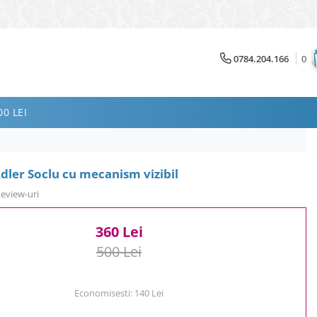
0784.204.166
0
0 LEI
dler Soclu cu mecanism vizibil
Review-uri
360 Lei
500 Lei
Economisesti:
140
Lei