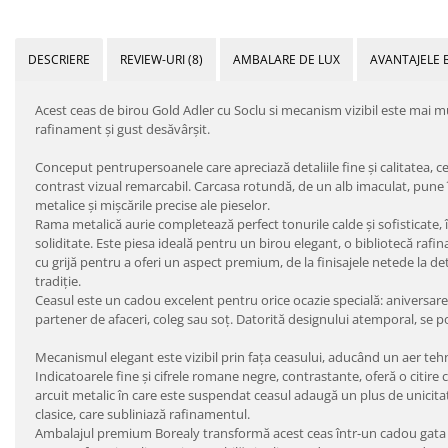
DESCRIERE
REVIEW-URI
(8)
AMBALARE DE LUX
AVANTAJELE 
Acest ceas de birou Gold Adler cu Soclu si mecanism vizibil este mai mu
rafinament și gust desăvârșit.
Conceput pentrupersoanele care apreciază detaliile fine și calitatea,
contrast vizual remarcabil. Carcasa rotundă, de un alb imaculat, pune în
metalice și mișcările precise ale pieselor.
Rama metalică aurie completează perfect tonurile calde și sofisticate, î
soliditate. Este piesa ideală pentru un birou elegant, o bibliotecă raf
cu grijă pentru a oferi un aspect premium, de la finisajele netede la de
tradiție.
Ceasul este un cadou excelent pentru orice ocazie specială: aniversa
partener de afaceri, coleg sau soț. Datorită designului atemporal, se pot
Mecanismul elegant este vizibil prin fața ceasului, aducând un aer tehni
Indicatoarele fine și cifrele romane negre, contrastante, oferă o citire 
arcuit metalic în care este suspendat ceasul adaugă un plus de unicita
clasice, care subliniază rafinamentul.
Ambalajul premium Borealy transformă acest ceas într-un cadou gata pre