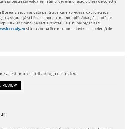
care își păstrează valoarea în timp, devenind rapid o piesă de colecție
i Borealy
, recomandată pentru cei care apreciază luxul discret și
u coleg, cu siguranță vei lăsa o impresie memorabilă. Adaugă o notă de
impului – un simbol perfect al succesului și bunei organizări.
w.borealy.ro
și transformă fiecare moment într-o experiență de
pre acest produs poti adauga un review.
N REVIEW
lux