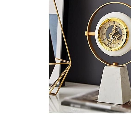
Bijuterii Mirese
Selectii
Reduceri
Cele mai noi
Cele mai vandute
Cele mai votate
Cu video
Pret
0 Lei - 100 Lei
100 Lei - 200 Lei
200 Lei - 300 Lei
300 Lei - 500 Lei
500 Lei - 1000 Lei
1000 Lei +