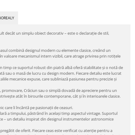
BOREALY
lt decât un simplu obiect decorativ – este o declarație de stil,
 ceasul combină designul modern cu elemente clasice, creând un
 valoare mecanismul intern vizibil, care atrage privirea prin rotițele
n timp ce suportul robust din piatră albă oferă stabilitate și o notă de
inată sau o masă de lucru cu design modern. Fiecare detaliu este lucrat
taliile mecanice expuse, care subliniază pasiunea pentru precizie și
re, promovare, Crăciun sau o simplă dovadă de apreciere pentru un
rivește atât în birourile contemporane, cât și în interioarele clasice.
c care îi încântă pe pasionații de ceasuri.
clară a timpului, păstrând în același timp aspectul vintage. Suportul
te – un detaliu inspirat din designul instrumentelor astronomice
gătit de oferit. Fiecare ceas este verificat cu atenție pentru a