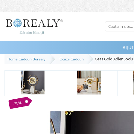
Bijuterii
Tipuri
Inele
BIJUT
Cercei
Ceas Gold Adler Soclu
Home Cadouri Borealy
Ocazii Cadouri
Bratari
Coliere
Seturi
Brose
Tiare
-28%
Destinatari
Bijuterii Femei
Bijuterii Copii