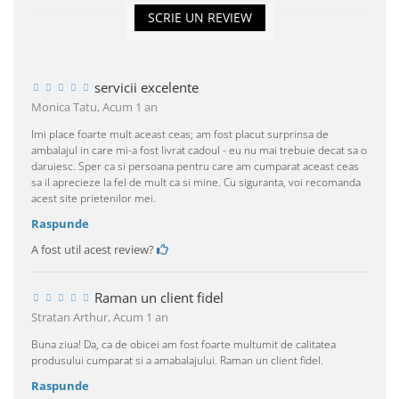
SCRIE UN REVIEW
servicii excelente
Monica Tatu,
Acum 1 an
Imi place foarte mult aceast ceas; am fost placut surprinsa de
ambalajul in care mi-a fost livrat cadoul - eu nu mai trebuie decat sa o
daruiesc. Sper ca si persoana pentru care am cumparat aceast ceas
sa il aprecieze la fel de mult ca si mine. Cu siguranta, voi recomanda
acest site prietenilor mei.
Raspunde
A fost util acest review?
Raman un client fidel
Stratan Arthur,
Acum 1 an
Buna ziua! Da, ca de obicei am fost foarte multumit de calitatea
produsului cumparat si a amabalajului. Raman un client fidel.
Raspunde