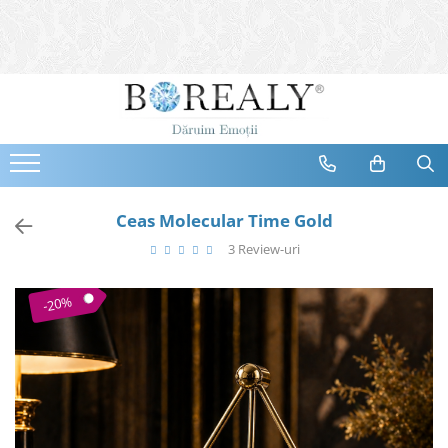
Bijuterii
Tipuri
Inele
Cercei
Bratari
Coliere
Ceas Molecular Time Gold
Seturi
3 Review-uri
Brose
Tiare
-20%
Destinatari
Bijuterii Femei
Bijuterii Copii
Bijuterii Mirese
Selectii