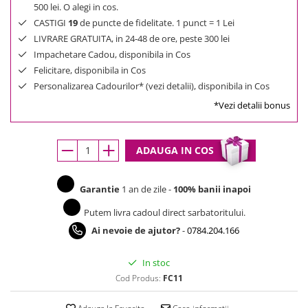
500 lei. O alegi in cos.
CASTIGI
19
de puncte de fidelitate. 1 punct = 1 Lei
LIVRARE GRATUITA, in 24-48 de ore, peste 300 lei
Impachetare Cadou, disponibila in Cos
Felicitare, disponibila in Cos
Personalizarea Cadourilor* (vezi detalii), disponibila in Cos
*Vezi detalii bonus
ADAUGA IN COS
Garantie
1 an de zile -
100% banii inapoi
Putem livra cadoul direct sarbatoritului.
Ai nevoie de ajutor?
-
0784.204.166
In stoc
Cod Produs:
FC11