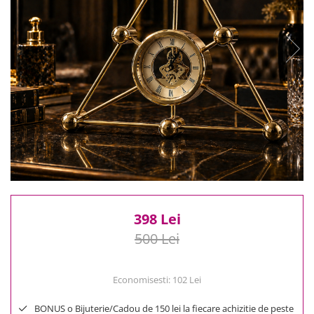
Reduceri
Cele mai noi
Cele mai vandute
Cele mai votate
Cu video
Pret
0 Lei - 100 Lei
100 Lei - 200 Lei
200 Lei - 300 Lei
300 Lei - 500 Lei
500 Lei - 1000 Lei
1000 Lei +
398 Lei
500 Lei
Economisesti:
102
Lei
BONUS o Bijuterie/Cadou de 150 lei la fiecare achizitie de peste