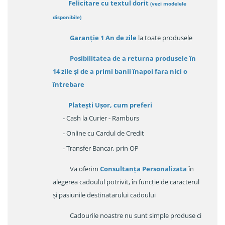
Felicitare cu textul dorit
(
vezi modelele
disponibile
)
Garanție
1 An de zile
la toate produsele
Posibilitatea de a returna produsele în
14 zile
și de a primi
banii înapoi fara nici o
întrebare
Platești Ușor
, cum preferi
- Cash la Curier - Ramburs
- Online cu Cardul de Credit
- Transfer Bancar, prin OP
Va oferim
Consultanța Personalizata
în
alegerea cadoulul potrivit, în funcție de caracterul
și pasiunile destinatarului cadoului
Cadourile noastre nu sunt simple produse ci