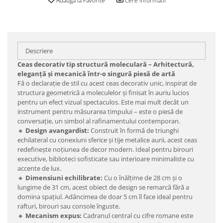
Adauga la Favorite
Cere informatii
Descriere
Ceas decorativ tip structură moleculară – Arhitectură,
eleganță și mecanică într-o singură piesă de artă
Fă o declarație de stil cu acest ceas decorativ unic, inspirat de
structura geometrică a moleculelor și finisat în auriu lucios
pentru un efect vizual spectaculos. Este mai mult decât un
instrument pentru măsurarea timpului – este o piesă de
conversație, un simbol al rafinamentului contemporan.
🔸
Design avangardist:
Construit în formă de triunghi
echilateral cu conexiuni sferice și tije metalice aurii, acest ceas
redefinește noțiunea de decor modern. Ideal pentru birouri
executive, biblioteci sofisticate sau interioare minimaliste cu
accente de lux.
🔸
Dimensiuni echilibrate:
Cu o înălțime de 28 cm și o
lungime de 31 cm, acest obiect de design se remarcă fără a
domina spațiul. Adâncimea de doar 5 cm îl face ideal pentru
rafturi, birouri sau console înguste.
🔸
Mecanism expus:
Cadranul central cu cifre romane este