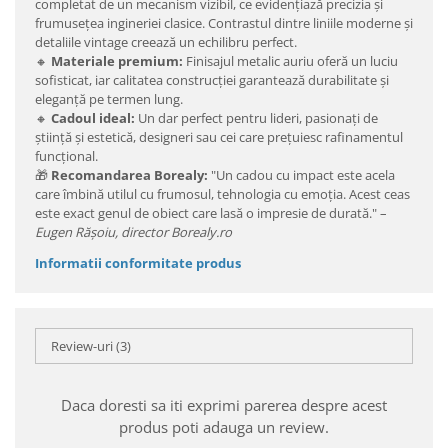
completat de un mecanism vizibil, ce evidențiază precizia și
frumusețea ingineriei clasice. Contrastul dintre liniile moderne și
detaliile vintage creează un echilibru perfect.
🔸
Materiale premium:
Finisajul metalic auriu oferă un luciu
sofisticat, iar calitatea construcției garantează durabilitate și
eleganță pe termen lung.
🔸
Cadoul ideal:
Un dar perfect pentru lideri, pasionați de
știință și estetică, designeri sau cei care prețuiesc rafinamentul
funcțional.
🎁
Recomandarea Borealy:
"Un cadou cu impact este acela
care îmbină utilul cu frumosul, tehnologia cu emoția. Acest ceas
este exact genul de obiect care lasă o impresie de durată." –
Eugen Rășoiu, director Borealy.ro
Informatii conformitate produs
Review-uri
(3)
Daca doresti sa iti exprimi parerea despre acest
produs poti adauga un review.