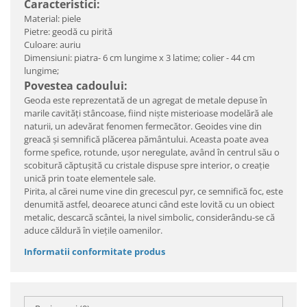
Caracteristici:
Material: piele
Pietre: geodă cu pirită
Culoare: auriu
Dimensiuni: piatra- 6 cm lungime x 3 latime; colier - 44 cm
lungime;
Povestea cadoului:
Geoda este reprezentată de un agregat de metale depuse în
marile cavități stâncoase, fiind niște misterioase modelără ale
naturii, un adevărat fenomen fermecător. Geoides vine din
greacă și semnifică plăcerea pământului. Aceasta poate avea
forme spefice, rotunde, ușor neregulate, având în centrul său o
scobitură căptușită cu cristale dispuse spre interior, o creație
unică prin toate elementele sale.
Pirita, al cărei nume vine din grecescul pyr, ce semnifică foc, este
denumită astfel, deoarece atunci când este lovită cu un obiect
metalic, descarcă scântei, la nivel simbolic, considerându-se că
aduce căldură în viețile oamenilor.
Informatii conformitate produs