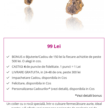
Reduceri
Cele mai noi
Cele mai vandute
Cele mai votate
Cu video
Pret
0 Lei - 100 Lei
99 Lei
100 Lei - 200 Lei
200 Lei - 300 Lei
BONUS o Bijuterie/Cadou de 150 lei la fiecare achizitie de peste
300 Lei - 500 Lei
500 lei. O alegi in cos.
CASTIGI
4
de puncte de fidelitate. 1 punct = 1 Lei
500 Lei - 1000 Lei
LIVRARE GRATUITA, in 24-48 de ore, peste 300 lei
1000 Lei +
Impachetare Cadou, disponibila in Cos
Felicitare, disponibila in Cos
Personalizarea Cadourilor* (vezi detalii), disponibila in Cos
*Vezi detalii bonus
Un colier cu o rocă specială, într-o culoare fermecătoare aurie, ideal