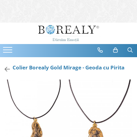
Bijuterii
Tipuri
Inele
Cercei
Bratari
Coliere
Colier Borealy Gold Mirage - Geoda cu Pirita
Seturi
Brose
Tiare
Destinatari
Bijuterii Femei
Bijuterii Copii
Bijuterii Mirese
Selectii