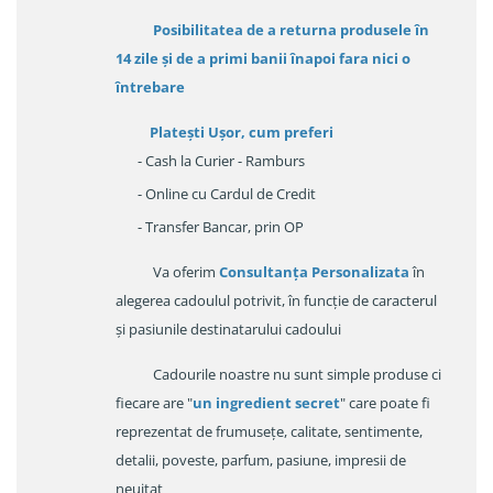
Posibilitatea de a returna produsele în
14 zile
și de a primi
banii înapoi fara nici o
întrebare
Platești Ușor
, cum preferi
- Cash la Curier - Ramburs
- Online cu Cardul de Credit
- Transfer Bancar, prin OP
Va oferim
Consultanța Personalizata
în
alegerea cadoulul potrivit, în funcție de caracterul
și pasiunile destinatarului cadoului
Cadourile noastre nu sunt simple produse ci
fiecare are "
un ingredient secret
" care poate fi
reprezentat de frumusețe, calitate, sentimente,
detalii, poveste, parfum, pasiune, impresii de
neuitat