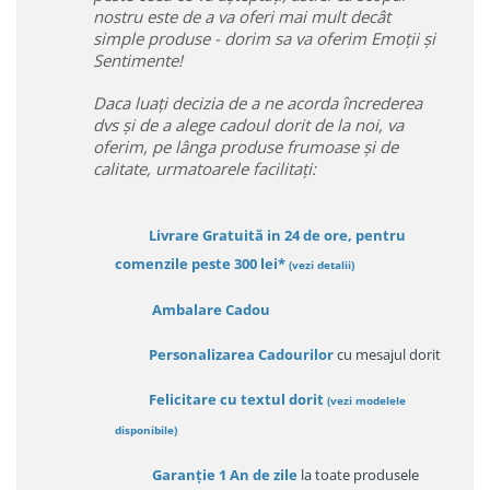
nostru este de a va oferi mai mult decât
simple produse - dorim sa va oferim Emoții și
Sentimente!
Daca luați decizia de a ne acorda încrederea
dvs și de a alege cadoul dorit de la noi, va
oferim, pe lânga produse frumoase și de
calitate, urmatoarele facilitați:
Livrare Gratuită in 24 de ore, pentru
comenzile peste 300 lei*
(vezi detalii)
Ambalare Cadou
Personalizarea Cadourilor
cu mesajul dorit
Felicitare cu textul dorit
(
vezi modelele
disponibile
)
Garanție
1 An de zile
la toate produsele