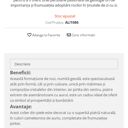
pentru a fi oferit unei persoane pasionate de geologie ori de
importanța și frumusețea adoptării rocilor în ținutele de zi cu zi.
Stoc epuizat
Cod Produs:
ALI1086
Adauga la Favorite
Cere informatii
Descriere
Beneficii:
Această formațiune de roci, numită geodă, este spectaculoasă
atât prin formă, cât și prin culoare, unică prin mărimea și
compoziția cristalelor din interior, iar piriita din centru, piatra
extrem de asemănotoare cu aurul, este un cadou ideal de oferit
ca simbol al prosperității și bunăstării.
Avantaje:
Acest colier din piele este decorat cu o superbă piatră naturală,
în culori cameleonice de auriu, completate de frumusețea
piritei.