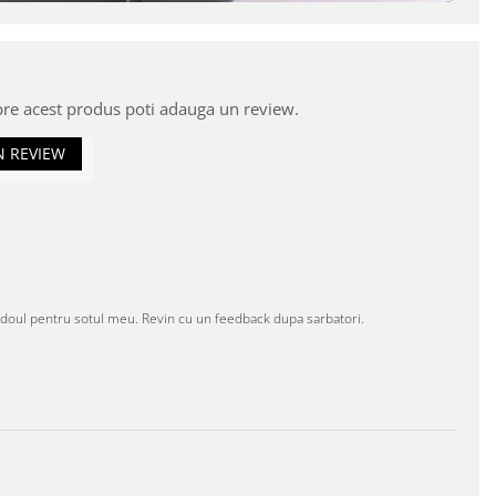
pre acest produs poti adauga un review.
N REVIEW
adoul pentru sotul meu. Revin cu un feedback dupa sarbatori.