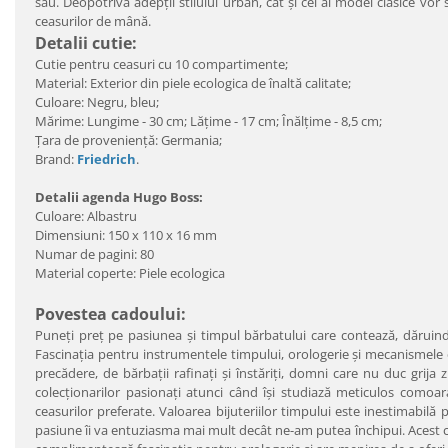
său. Deopotrivă adepţii stilului urban, cât şi cei ai modei clasice vo
ceasurilor de mână.
Detalii cutie:
Cutie pentru ceasuri cu 10 compartimente;
Material: Exterior din piele ecologica de înaltă calitate;
Culoare: Negru, bleu;
Mărime: Lungime - 30 cm; Lăţime - 17 cm; Înălţime - 8,5 cm;
Ţara de provenienţă: Germania;
Brand:
Friedrich
.
Detalii agenda Hugo Boss:
Culoare: Albastru
Dimensiuni: 150 x 110 x 16 mm
Numar de pagini: 80
Material coperte: Piele ecologica
Povestea cadoului:
Puneţi preţ pe pasiunea şi timpul bărbatului care contează, dăruind
Fascinaţia pentru instrumentele timpului, orologerie şi mecanismele cu
precădere, de bărbaţii rafinaţi şi înstăriţi, domni care nu duc grija 
colecţionarilor pasionaţi atunci când îşi studiază meticulos comoar
ceasurilor preferate. Valoarea bijuteriilor timpului este inestimabil
pasiune îi va entuziasma mai mult decât ne-am putea închipui. Acest c