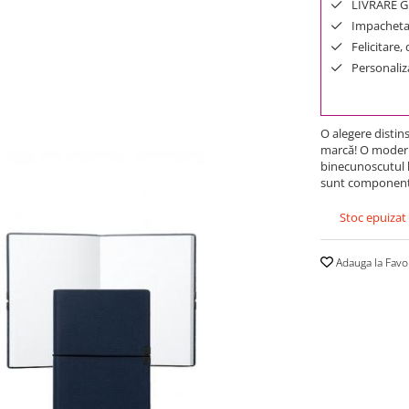
LIVRARE GR
Impachetar
Felicitare,
Personaliza
O alegere distin
marcă! O modernă
binecunoscutul 
sunt componente
Stoc epuizat
Adauga la Favo