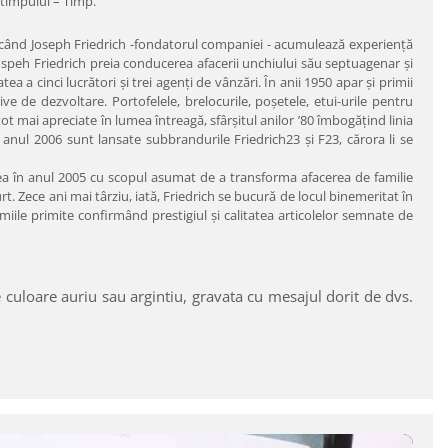
 timpului – Timp.
când Joseph Friedrich -fondatorul companiei - acumulează experienţă
 Jospeh Friedrich preia conducerea afacerii unchiului său septuagenar şi
 cinci lucrători şi trei agenţi de vânzări. În anii 1950 apar şi primii
e de dezvoltare. Portofelele, brelocurile, poşetele, etui-urile pentru
t mai apreciate în lumea întreagă, sfârşitul anilor ’80 îmbogăţind linia
n anul 2006 sunt lansate subbrandurile Friedrich23 şi F23, cărora li se
ea în anul 2005 cu scopul asumat de a transforma afacerea de familie
 Zece ani mai târziu, iată, Friedrich se bucură de locul binemeritat în
miile primite confirmând prestigiul şi calitatea articolelor semnate de
 culoare auriu sau argintiu, gravata cu mesajul dorit de dvs.