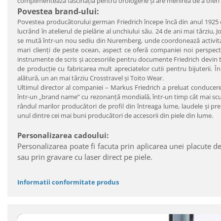
complimentează fascinaţia pentru orologerie şi are menirea de a oferi
Povestea brand-ului:
Povestea producătorului german Friedrich începe încă din anul 1925 
lucrând în atelierul de pielărie al unchiului său. 24 de ani mai târziu,
se mută într-un nou sediu din Nuremberg, unde coordonează activitatea a
mari clienţi de peste ocean, aspect ce oferă companiei noi perspectiv
instrumente de scris şi accesoriile pentru documente Friedrich devin to
de producţie cu fabricarea mult apreciatelor cutii pentru bijuterii. Î
alătură, un an mai târziu Crosstravel şi Toito Wear.
Ultimul director al companiei – Markus Friedrich a preluat conducer
într-un „brand name” cu rezonanţă mondială, într-un timp cât mai scurt.
rândul marilor producători de profil din întreaga lume, laudele şi pre
unul dintre cei mai buni producători de accesorii din piele din lume.
Personalizarea cadoului:
Personalizarea poate fi facuta prin aplicarea unei placute de
sau prin gravare cu laser direct pe piele.
Informatii conformitate produs