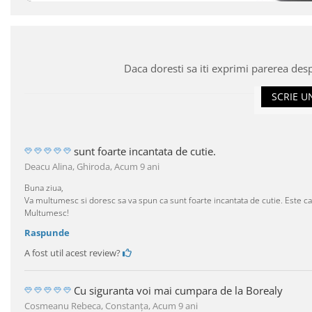
Daca doresti sa iti exprimi parerea des
SCRIE U
sunt foarte incantata de cutie.
Deacu Alina, Ghiroda,
Acum 9 ani
Buna ziua,
Va multumesc si doresc sa va spun ca sunt foarte incantata de cutie. Este c
Multumesc!
Raspunde
A fost util acest review?
Cu siguranta voi mai cumpara de la Borealy
Cosmeanu Rebeca, Constanţa,
Acum 9 ani