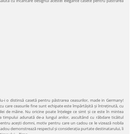
r saluta cu încântare designul acestei elegante casete pentru păstrarea
u-i o distinsă casetă pentru păstrarea ceasurilor, made in Germany!
 care ceasurile fine sunt echipate este împărtăşită şi întreţinută, cu
zilei de mâine. Nu oricine poate înţelege ce simt şi ce este în mintea
a timpului adunată de-a lungul anilor, ascultând cu răbdare ticăitul
ă pentru aceşti domni, motiv pentru care un cadou ce le vizează nobila
adou demonstrează respectul şi consideraţia purtate destinatarului, îi