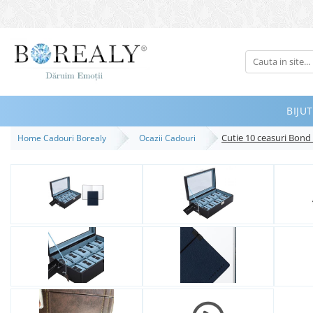
Bijuterii
Tipuri
Inele
BIJUT
Cercei
Cutie 10 ceasuri Bond
Home Cadouri Borealy
Ocazii Cadouri
Bratari
Coliere
Seturi
Brose
Tiare
Destinatari
Bijuterii Femei
Bijuterii Copii