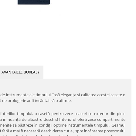
AVANTAJELE BOREALY
de instrumente ale timpului, însă eleganţa şi calitatea acestei casete o
 de orologerie ar fi încântat să o afirme.
bijuteriilor timpului, o casetă pentru zece ceasuri cu exterior din piele
fea în nuanţă de albastru deschis! Interiorul oferă zece compartimente
 menite să păstreze în condiţii optime instrumentele timpului. Geamul
ri fără a mai fi necesară deschiderea cutiei, spre încântarea posesorului