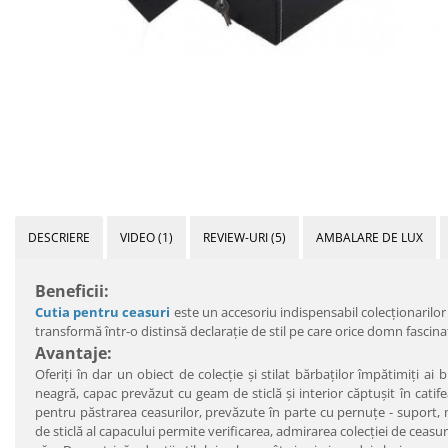
DESCRIERE
VIDEO
(1)
REVIEW-URI
(5)
AMBALARE DE LUX
Beneficii:
Cutia pentru ceasuri
este un accesoriu indispensabil colecţionarilor 
transformă într-o distinsă declaraţie de stil pe care orice domn fascinat
Avantaje:
Oferiţi în dar un obiect de colecţie şi stilat bărbaţilor împătimiţi ai 
neagră, capac prevăzut cu geam de sticlă şi interior căptuşit în cati
pentru păstrarea ceasurilor, prevăzute în parte cu pernuţe - suport,
de sticlă al capacului permite verificarea, admirarea colecţiei de ceasu