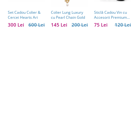
Set Cadou Colier &
Sticlă Cadou Vin cu
C
Colier Lung Luxury
Cercei Hearts Ari
Accesorii Premium
V
cu Pearl Chain Gold
Personalizată – Set
C
300 Lei
600 Lei
75 Lei
120 Lei
1
145 Lei
200 Lei
Elegant pentru
C
Bărbați
B