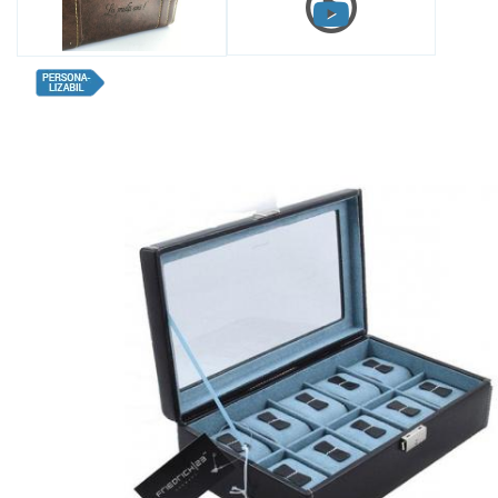
Bijuterii Mirese
Selectii
Reduceri
Cele mai noi
Cele mai vandute
Cele mai votate
Cu video
Pret
0 Lei - 100 Lei
100 Lei - 200 Lei
200 Lei - 300 Lei
300 Lei - 500 Lei
500 Lei - 1000 Lei
1000 Lei +