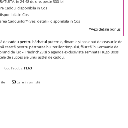
ATUITA, in 24-48 de ore, peste 300 lei
e Cadou, disponibila in Cos
 disponibila in Cos
rea Cadourilor* (vezi detalii), disponibila in Cos
*Vezi detalii bonus
să de
cadou pentru bărbatul
puternic, dinamic şi pasionat de ceasurile de
 casetă pentru păstrarea bijuteriilor timpului, făurită în Germania de
brand de lux – Friedrich23 si o agenda exclusivista semnata Hugo Boss
le de succes ale unui astfel de cadou.
Cod Produs:
FL63
rite
Cere informatii