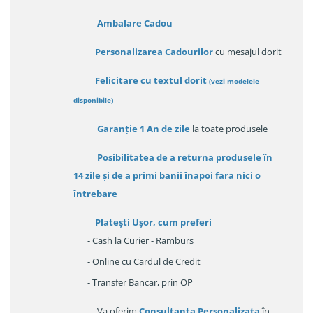
Ambalare Cadou
Personalizarea Cadourilor
cu mesajul dorit
Felicitare cu textul dorit
(
vezi modelele
disponibile
)
Garanție
1 An de zile
la toate produsele
Posibilitatea de a returna produsele în
14 zile
și de a primi
banii înapoi fara nici o
întrebare
Platești Ușor
, cum preferi
- Cash la Curier - Ramburs
- Online cu Cardul de Credit
- Transfer Bancar, prin OP
Va oferim
Consultanța Personalizata
în