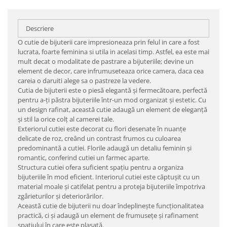
Descriere
O cutie de bijuterii care impresioneaza prin felul in care a fost
lucrata, foarte feminina si utila in acelasi timp. Astfel, ea este mai
mult decat o modalitate de pastrare a bijuteriile; devine un
element de decor, care infrumuseteaza orice camera, daca cea
careia o daruiti alege sa o pastreze la vedere.
Cutia de bijuterii este o piesă elegantă și fermecătoare, perfectă
pentru a-ți păstra bijuteriile într-un mod organizat și estetic. Cu
un design rafinat, această cutie adaugă un element de eleganță
și stil la orice colț al camerei tale.
Exteriorul cutiei este decorat cu flori desenate în nuanțe
delicate de roz, creând un contrast frumos cu culoarea
predominantă a cutiei. Florile adaugă un detaliu feminin și
romantic, conferind cutiei un farmec aparte.
Structura cutiei ofera suficient spațiu pentru a organiza
bijuteriile în mod eficient. Interiorul cutiei este căptușit cu un
material moale și catifelat pentru a proteja bijuteriile împotriva
zgârieturilor și deteriorărilor.
Această cutie de bijuterii nu doar îndeplinește funcționalitatea
practică, ci și adaugă un element de frumusețe și rafinament
spațiului în care este plasată.