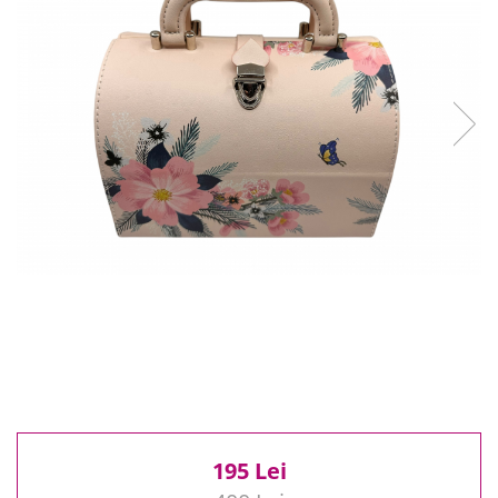
Reduceri
Cele mai noi
Cele mai vandute
Cele mai votate
Cu video
Pret
0 Lei - 100 Lei
100 Lei - 200 Lei
200 Lei - 300 Lei
300 Lei - 500 Lei
500 Lei - 1000 Lei
1000 Lei +
195 Lei