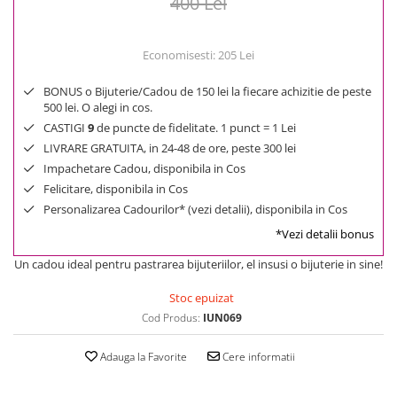
400 Lei
Economisesti:
205
Lei
BONUS o Bijuterie/Cadou de 150 lei la fiecare achizitie de peste
500 lei. O alegi in cos.
CASTIGI
9
de puncte de fidelitate. 1 punct = 1 Lei
LIVRARE GRATUITA, in 24-48 de ore, peste 300 lei
Impachetare Cadou, disponibila in Cos
Felicitare, disponibila in Cos
Personalizarea Cadourilor* (vezi detalii), disponibila in Cos
*Vezi detalii bonus
Un cadou ideal pentru pastrarea bijuteriilor, el insusi o bijuterie in sine!
Stoc epuizat
Cod Produs:
IUN069
Adauga la Favorite
Cere informatii