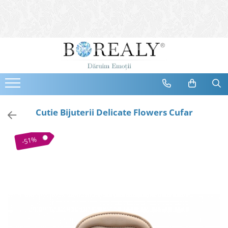
Bijuterii
Tipuri
Inele
Cercei
Bratari
Coliere
Cutie Bijuterii Delicate Flowers Cufar
Seturi
Brose
-51%
Tiare
Destinatari
Bijuterii Femei
Bijuterii Copii
Bijuterii Mirese
Selectii