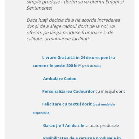
simple produse - dorim sa va oferim Emoții și
Sentimente!
Daca luați decizia de a ne acorda încrederea
dvs și de a alege cadoul dorit de la noi, va
oferim, pe lânga produse frumoase și de
calitate, urmatoarele facilitați:
Livrare Gratuită in 24 de ore, pentru
comenzile peste 300 lei*
(vezi detalii)
Ambalare Cadou
Personalizarea Cadourilor
cu mesajul dorit
Felicitare cu textul dorit
(
vezi modelele
disponibile
)
Garanție
1 An de zile
la toate produsele
Posibilitatea de a returna produsele în