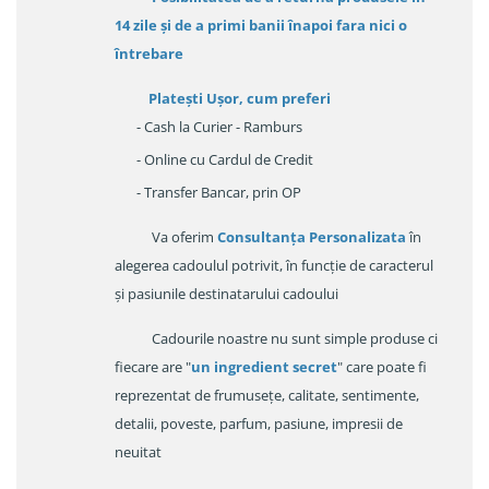
14 zile
și de a primi
banii înapoi fara nici o
întrebare
Platești Ușor
, cum preferi
- Cash la Curier - Ramburs
- Online cu Cardul de Credit
- Transfer Bancar, prin OP
Va oferim
Consultanța Personalizata
în
alegerea cadoulul potrivit, în funcție de caracterul
și pasiunile destinatarului cadoului
Cadourile noastre nu sunt simple produse ci
fiecare are "
un ingredient secret
" care poate fi
reprezentat de frumusețe, calitate, sentimente,
detalii, poveste, parfum, pasiune, impresii de
neuitat