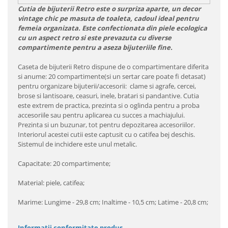
Cutia de bijuterii Retro este o surpriza aparte, un decor
vintage chic pe masuta de toaleta, cadoul ideal pentru
femeia organizata. Este confectionata din piele ecologica
cu un aspect retro si este prevazuta cu diverse
compartimente pentru a aseza bijuteriile fine.
Caseta de bijuterii Retro dispune de o compartimentare diferita
si anume: 20 compartimente(si un sertar care poate fi detasat)
pentru organizare bijuterii/accesorii: clame si agrafe, cercei,
brose si lantisoare, ceasuri, inele, bratari si pandantive. Cutia
este extrem de practica, prezinta si o oglinda pentru a proba
accesoriile sau pentru aplicarea cu succes a machiajului.
Prezinta si un buzunar, tot pentru depozitarea accesoriilor.
Interiorul acestei cutii este captusit cu o catifea bej deschis.
Sistemul de inchidere este unul metalic.
Capacitate: 20 compartimente;
Material: piele, catifea;
Marime: Lungime - 29,8 cm; Inaltime - 10,5 cm; Latime - 20,8 cm;
Informatii conformitate produs