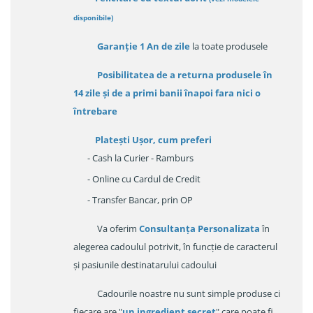
disponibile
)
Garanție
1 An de zile
la toate produsele
Posibilitatea de a returna produsele în
14 zile
și de a primi
banii înapoi fara nici o
întrebare
Platești Ușor
, cum preferi
- Cash la Curier - Ramburs
- Online cu Cardul de Credit
- Transfer Bancar, prin OP
Va oferim
Consultanța Personalizata
în
alegerea cadoulul potrivit, în funcție de caracterul
și pasiunile destinatarului cadoului
Cadourile noastre nu sunt simple produse ci
fiecare are "
un ingredient secret
" care poate fi