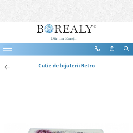
Bijuterii
Tipuri
Inele
Cercei
Bratari
Coliere
Cutie de bijuterii Retro
Seturi
Brose
Tiare
Destinatari
Bijuterii Femei
Bijuterii Copii
Bijuterii Mirese
Selectii