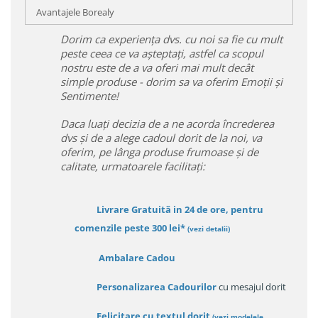
Avantajele Borealy
Dorim ca experiența dvs. cu noi sa fie cu mult
peste ceea ce va așteptați, astfel ca scopul
nostru este de a va oferi mai mult decât
simple produse - dorim sa va oferim Emoții și
Sentimente!
Daca luați decizia de a ne acorda încrederea
dvs și de a alege cadoul dorit de la noi, va
oferim, pe lânga produse frumoase și de
calitate, urmatoarele facilitați:
Livrare Gratuită in 24 de ore, pentru
comenzile peste 300 lei*
(vezi detalii)
Ambalare Cadou
Personalizarea Cadourilor
cu mesajul dorit
Felicitare cu textul dorit
(
vezi modelele