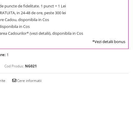
e puncte de fidelitate. 1 punct = 1 Lei
ATUITA, in 24-48 de ore, peste 300 lei
e Cadou, disponibila in Cos
 disponibila in Cos
rea Cadourilor* (vezi detalii), disponibila in Cos
*Vezi detalii bonus
re:
1
Cod Produs:
NG021
rite
Cere informatii