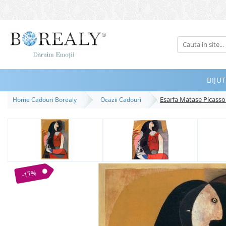
Bijuterii
Tipuri
Inele
BIJUT
Cercei
Esarfa Matase Picasso
Home Cadouri Borealy
Ocazii Cadouri
Bratari
Coliere
Seturi
Brose
Tiare
-17%
Destinatari
Bijuterii Femei
Bijuterii Copii