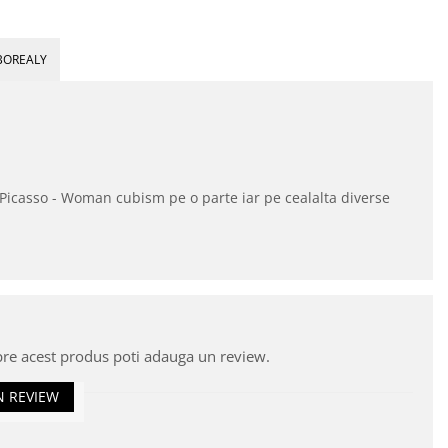
BOREALY
i Picasso - Woman cubism pe o parte iar pe cealalta diverse
pre acest produs poti adauga un review.
N REVIEW