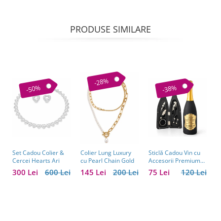
PRODUSE SIMILARE
-28%
-50%
-38%
Set Cadou Colier &
Sticlă Cadou Vin cu
C
Colier Lung Luxury
Cercei Hearts Ari
Accesorii Premium
V
cu Pearl Chain Gold
Personalizată – Set
C
300 Lei
600 Lei
75 Lei
120 Lei
1
145 Lei
200 Lei
Elegant pentru
C
Bărbați
B