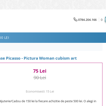
0784.204.166
0
0 LEI
se Picasso - Pictura Woman cubism art
75 Lei
90 Lei
Economisesti:
15
Lei
uterie/Cadou de 150 lei la fiecare achizitie de peste 500 lei. O alegi in