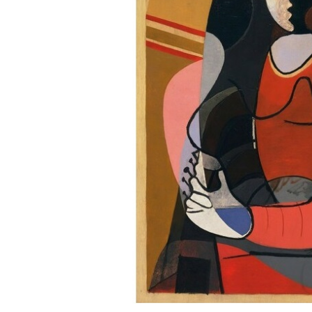
Bijuterii Mirese
Selectii
Reduceri
Cele mai noi
Cele mai vandute
Cele mai votate
Cu video
Pret
0 Lei - 100 Lei
100 Lei - 200 Lei
200 Lei - 300 Lei
300 Lei - 500 Lei
500 Lei - 1000 Lei
1000 Lei +