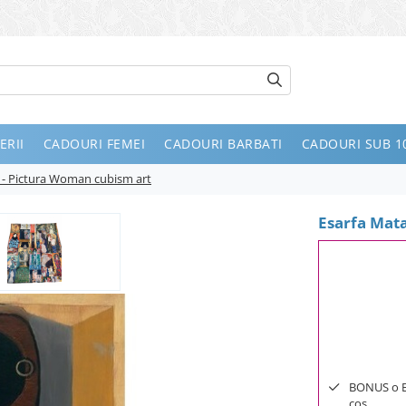
ERII
CADOURI FEMEI
CADOURI BARBATI
CADOURI SUB 10
 - Pictura Woman cubism art
Esarfa Mata
BONUS o Bij
cos.