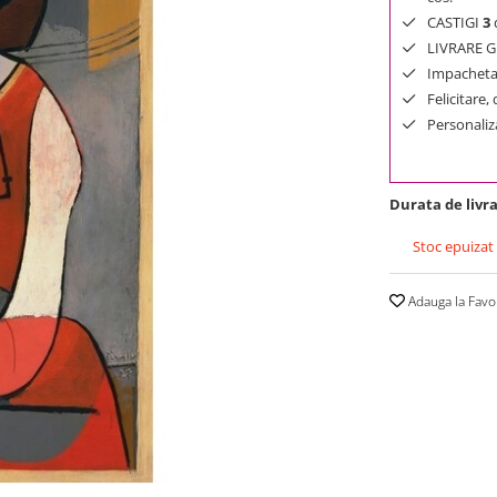
CASTIGI
3
d
LIVRARE GR
Impachetar
Felicitare,
Personaliza
Durata de livra
Stoc epuizat
Adauga la Favo