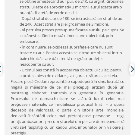
se obţine amestecând aur pur, de 24K, cu argint. Grosimea
stratului este de aproximativ 3 microni, aurul acesta are o
nuanţă discretă de verde deschis.
- După stratul de aur de 18K, se încrustează un strat de aur
de 24K . Acest strat are şi el grosimea de 3 microni.
- Al patrulea proces presupune fixarea aurului pe cupru. Se
ciocăneşte, dând o nouă dimensiune obiectului, prin
embosare.
- În continuare, se oxidează suprafeţele care nu sunt
tratate cu aur. Pentru aceasta se introduce obiectul într-o
baie chimică, care dă o tentă neagră suprafeţei
neacoperite cu aur.
- Ultimul pas constă în acoperirea obiectului cu lac, pentru
a proteja piesa de oxidare şi a uşura curăţarea acesteia.
Fiecare piesă Credan reprezintă o capodoperă în sine, lucrată cu
migală şi măiestrie de cei mai pricepuţi artizani după un
meşteşug elaborat, transmis din generaţie în generaţie.
Procesului de damaschinizare se alătură luxul celor mai
preţioase materiale, ce înnobilează produsul finit – o operă
deosebit de valoroasă, o parte din istoria artei mondiale,
dedicată încântării celor mai pretenţioase persoane – regi,
prinţi, ambasadori, precum şi acelui om pe care dumneavoastră
vreţi să-l răsplătiţi cu un cadou unic, impunător prin valoare şi
prestigiu.