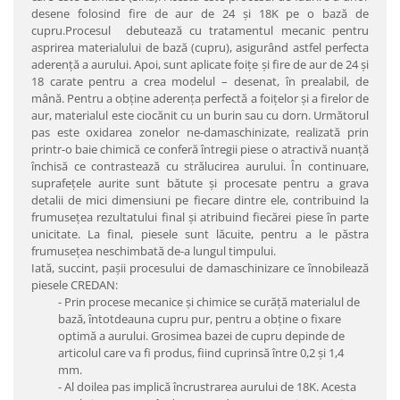
desene folosind fire de aur de 24 şi 18K pe o bază de
cupru.Procesul debutează cu tratamentul mecanic pentru
asprirea materialului de bază (cupru), asigurând astfel perfecta
aderenţă a aurului. Apoi, sunt aplicate foiţe şi fire de aur de 24 şi
18 carate pentru a crea modelul – desenat, în prealabil, de
mână. Pentru a obţine aderenţa perfectă a foiţelor şi a firelor de
aur, materialul este ciocănit cu un burin sau cu dorn. Următorul
pas este oxidarea zonelor ne-damaschinizate, realizată prin
printr-o baie chimică ce conferă întregii piese o atractivă nuanţă
închisă ce contrastează cu strălucirea aurului. În continuare,
suprafeţele aurite sunt bătute şi procesate pentru a grava
detalii de mici dimensiuni pe fiecare dintre ele, contribuind la
frumuseţea rezultatului final şi atribuind fiecărei piese în parte
unicitate. La final, piesele sunt lăcuite, pentru a le păstra
frumuseţea neschimbată de-a lungul timpului.
Iată, succint, paşii procesului de damaschinizare ce înnobilează
piesele CREDAN:
- Prin procese mecanice şi chimice se curăţă materialul de
bază, întotdeauna cupru pur, pentru a obţine o fixare
optimă a aurului. Grosimea bazei de cupru depinde de
articolul care va fi produs, fiind cuprinsă între 0,2 şi 1,4
mm.
- Al doilea pas implică încrustrarea aurului de 18K. Acesta