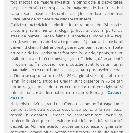
fost însoţită de majore investiţii în tehnologie şi dezvoltarea
pieţei de desfacere, respectiv în magazine de lux, în cadrul
cărora sunt puse la dispoziţia clienţilor produse valoroase,
unice, pline de nobleţe şi de valoare intrinsecă.
Calitatea materialelor folosite, inclusiv aurul de 24 carate,
precum şi rafinamentul şi eleganţa fiecărei piese în parte, au
atras de partea Credan faima şi aprecierea mondială – regi,
prinţi, şeici, ambasadori şi alte personalităţi marcante ale lumii
devenind clienţi fideli ai prestigioasei companii spaniole. Toate
articolele de lux Credan sunt fabricate în Toledo, Spania, şi sunt
realizate de o echipă de meşteşugari cu îndelungată experienţă
în domeniu. În procesul de producţie sunt folosite numai
materiale de cea mai bună calitate, la baza produselor Credan
aflându-se cuprul, aurul de 18 şi 24K, argintul şi esenţe nobile de
lemn. În prezent, articolele Credan sunt prezente în 75 de ţări
din întreaga lume, prin intermediul celor mai prestigioase şi
rafinate puncte de distribuţie, printre care şi Borealy –
Cadouri
de Lux
.
Nota distinctivă a brand-ului Credan, faimos în întreaga lume
pentru splendidele obiecte decorative pe care le semnează,
constă în elaboratul proces de damaschinizare, menit să
confere fiecărei piese o valoare estetică, artistică şi istorică
deosebită. Numele acestui proces se datorează originii sale,
care este Damasc (Siria). Acesta este procesul de făurire a unor