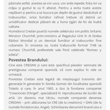
păstrate astfel, acestea se vor usca, vor arde repede, foiţa lor va
crăpa şi gustul le va fi alterat. Pentru a evita toate aceste
neplăceri şi pentru a se bucura pe deplin de gustul desăvârşit al
trabucurilor, orice fumător rafinat trebuie să deţină un
umidificator dedicat plăcerii de a fuma ţigări de foi de înaltă
calitate.
Humidorul Credan poartă numele celebrului om politic britanic
Winston Churchill, prim-ministru al Regatului Unit în Al Doilea
Război Mondial şi un devotat fumător al trabucurilor fine
cubaneze. În onoarea sa, toate trabucurile format 7/48 se
numesc Churchill, preferatele sale fiind celebrele “Romeo y
Julieta”.
Povestea Brandului:
Cine este CREDAN şi care este specificul pieselor semnate de
prestigioasa companie spaniolă, vă vom explica în cele ce
urmează.
Povestea Credan este legată de meşteşugul transmis din
generaţie în generaţie în familia Gomez din localitatea spaniolă
Toledo şi care, în anul 1965, a dus la fondarea companiei
“Creaciones D’Angel”, specializată în reproducerea de lucrări de
artă. Un deceniu mai târziu, numele companiei devenea
CREDAN – prin alăturarea lui CRE (de la creations) + DAN (de la
numele fondatorului, Angel). Schimbarea denumirii brand-ului a