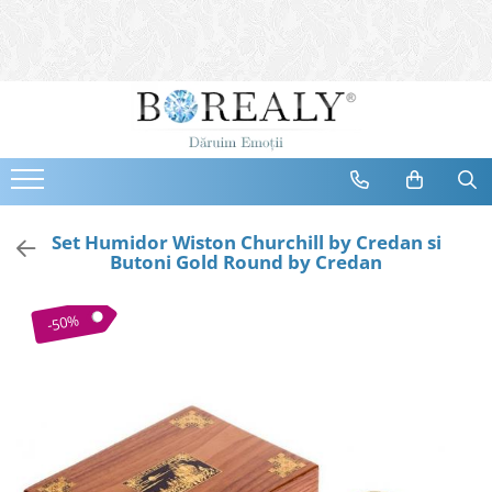
Bijuterii
Tipuri
Inele
Cercei
Bratari
Coliere
Set Humidor Wiston Churchill by Credan si
Butoni Gold Round by Credan
Seturi
Brose
-50%
Tiare
Destinatari
Bijuterii Femei
Bijuterii Copii
Bijuterii Mirese
Selectii