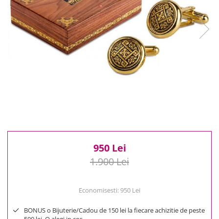
Reduceri
Cele mai noi
Cele mai vandute
Cele mai votate
Cu video
Pret
0 Lei - 100 Lei
100 Lei - 200 Lei
200 Lei - 300 Lei
300 Lei - 500 Lei
500 Lei - 1000 Lei
950 Lei
1000 Lei +
1.900 Lei
Economisesti:
950
Lei
BONUS o Bijuterie/Cadou de 150 lei la fiecare achizitie de peste