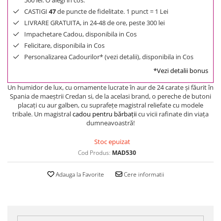
500 lei. O alegi in cos.
CASTIGI
47
de puncte de fidelitate. 1 punct = 1 Lei
LIVRARE GRATUITA, in 24-48 de ore, peste 300 lei
Impachetare Cadou, disponibila in Cos
Felicitare, disponibila in Cos
Personalizarea Cadourilor* (vezi detalii), disponibila in Cos
*Vezi detalii bonus
Un humidor de lux, cu ornamente lucrate în aur de 24 carate şi făurit în
Spania de maeştrii Credan si, de la acelasi brand,
o pereche de butoni
placaţi cu aur galben, cu suprafeţe magistral reliefate cu modele
tribale
. Un magistral
cadou pentru bărbaţii
cu vicii rafinate din viaţa
dumneavoastră!
Stoc epuizat
Cod Produs:
MAD530
Adauga la Favorite
Cere informatii