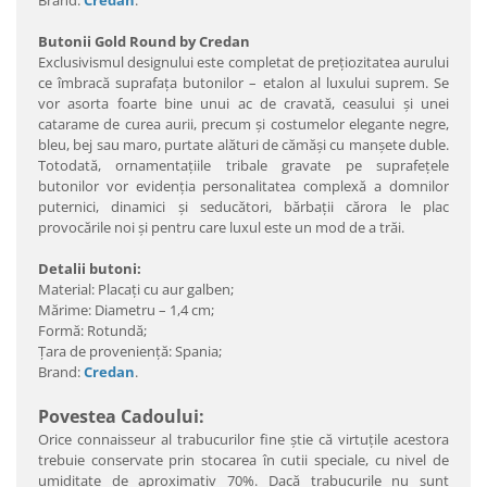
Brand:
Credan
.
Butonii Gold Round by Credan
Exclusivismul designului este completat de preţiozitatea aurului
ce îmbracă suprafaţa butonilor – etalon al luxului suprem. Se
vor asorta foarte bine unui ac de cravată, ceasului şi unei
catarame de curea aurii, precum şi costumelor elegante negre,
bleu, bej sau maro, purtate alături de cămăşi cu manşete duble.
Totodată, ornamentaţiile tribale gravate pe suprafeţele
butonilor vor evidenţia personalitatea complexă a domnilor
puternici, dinamici şi seducători, bărbaţii cărora le plac
provocările noi şi pentru care luxul este un mod de a trăi.
Detalii butoni:
Material: Placaţi cu aur galben;
Mărime: Diametru – 1,4 cm;
Formă: Rotundă;
Ţara de provenienţă: Spania;
Brand:
Credan
.
Povestea Cadoului:
Orice connaisseur al trabucurilor fine ştie că virtuţile acestora
trebuie conservate prin stocarea în cutii speciale, cu nivel de
umiditate de aproximativ 70%. Dacă trabucurile nu sunt