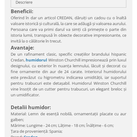
Descriere
Beneficii:
Oferind în dar un articol CREDAN, dăruiţi un cadou cu o înaltă
valoare istorică şi culturală, la care se adăugă şi valoarea aurului.
Persoana care va primi darul va simţi că primeşte o parte din
istoria lumii, transpusă în obiecte decorative impresionante, ce
invită la o călătorie în trecut.
Avantaje:
De un rafinament clasic, specific creaţiilor brandului hispanic
Credan,
humidorul
Winston Churchill impresionează prin luxul
designului, cu exterior în nuanţa lemnului, lăcuit şi decorat cu
fine ornamente din aur de 24 carate. Interiorul humidorului
este prevăzut cu higrometru indicarea umidităţii, iar suportul
pentru trabucuri este detaşabil. Humidorul Winston Churchill
vine însoţit de un cutter pentru trabucuri, un elegant breloc şi
un umidificator.
Detalii humidor:
Material: Lemn de esenţă nobilă, ornamentaţii placate cu aur
galben;
Mărime: Lungime - 24 cm; Lăţime - 18 cm; Înălţime - 6 cm;
Ţara de provenienţă: Spania;