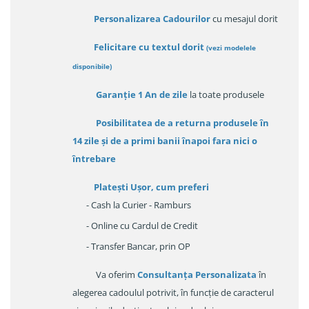
Personalizarea Cadourilor
cu mesajul dorit
Felicitare cu textul dorit
(
vezi modelele
disponibile
)
Garanție
1 An de zile
la toate produsele
Posibilitatea de a returna produsele în
14 zile
și de a primi
banii înapoi fara nici o
întrebare
Platești Ușor
, cum preferi
- Cash la Curier - Ramburs
- Online cu Cardul de Credit
- Transfer Bancar, prin OP
Va oferim
Consultanța Personalizata
în
alegerea cadoulul potrivit, în funcție de caracterul