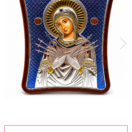
Reduceri
Cele mai noi
Cele mai vandute
Cele mai votate
Cu video
Pret
0 Lei - 100 Lei
100 Lei - 200 Lei
200 Lei - 300 Lei
300 Lei - 500 Lei
500 Lei - 1000 Lei
1000 Lei +