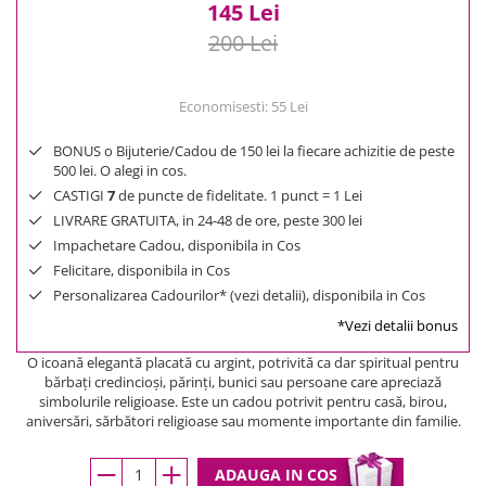
145 Lei
200 Lei
Economisesti:
55
Lei
BONUS o Bijuterie/Cadou de 150 lei la fiecare achizitie de peste
500 lei. O alegi in cos.
CASTIGI
7
de puncte de fidelitate. 1 punct = 1 Lei
LIVRARE GRATUITA, in 24-48 de ore, peste 300 lei
Impachetare Cadou, disponibila in Cos
Felicitare, disponibila in Cos
Personalizarea Cadourilor* (vezi detalii), disponibila in Cos
*Vezi detalii bonus
O icoană elegantă placată cu argint, potrivită ca dar spiritual pentru
bărbați credincioși, părinți, bunici sau persoane care apreciază
simbolurile religioase. Este un cadou potrivit pentru casă, birou,
aniversări, sărbători religioase sau momente importante din familie.
ADAUGA IN COS