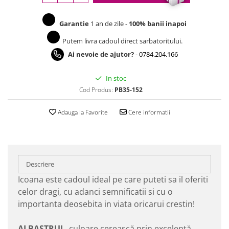
Garantie
1 an de zile -
100% banii inapoi
Putem livra cadoul direct sarbatoritului.
Ai nevoie de ajutor?
-
0784.204.166
In stoc
Cod Produs:
PB35-152
Adauga la Favorite
Cere informatii
Descriere
Icoana este cadoul ideal pe care puteti sa il oferiti
celor dragi, cu adanci semnificatii si cu o
importanta deosebita in viata oricarui crestin!
ALBASTRUL
, culoare cerească prin excelenţă,