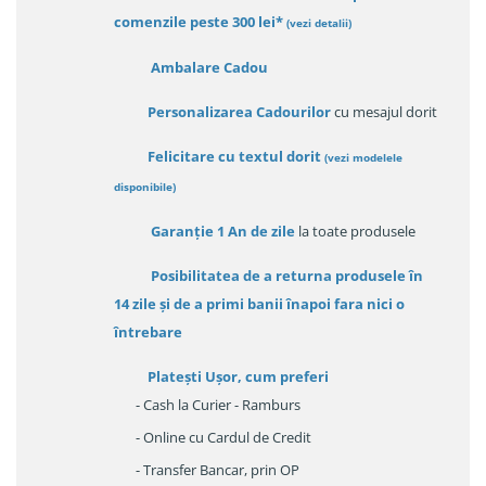
comenzile peste 300 lei*
(vezi detalii)
Ambalare Cadou
Personalizarea Cadourilor
cu mesajul dorit
Felicitare cu textul dorit
(
vezi modelele
disponibile
)
Garanție
1 An de zile
la toate produsele
Posibilitatea de a returna produsele în
14 zile
și de a primi
banii înapoi fara nici o
întrebare
Platești Ușor
, cum preferi
- Cash la Curier - Ramburs
- Online cu Cardul de Credit
- Transfer Bancar, prin OP