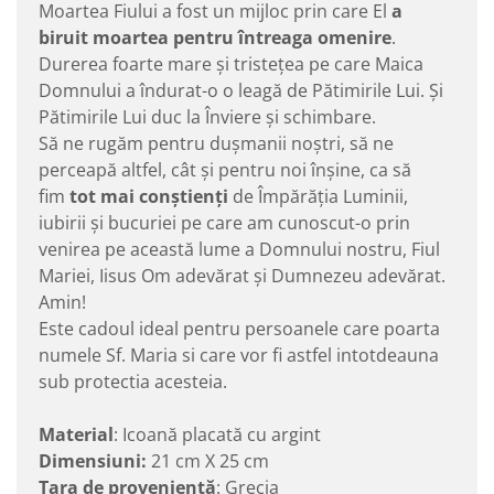
Moartea Fiului a fost un mijloc prin care El
a
biruit moartea pentru întreaga omenire
.
Durerea foarte mare și tristețea pe care Maica
Domnului a îndurat-o o leagă de Pătimirile Lui. Și
Pătimirile Lui duc la Înviere și schimbare.
Să ne rugăm pentru dușmanii noștri, să ne
perceapă altfel, cât și pentru noi înșine, ca să
fim
tot mai conștienți
de Împărăția Luminii,
iubirii și bucuriei pe care am cunoscut-o prin
venirea pe această lume a Domnului nostru, Fiul
Mariei, Iisus Om adevărat și Dumnezeu adevărat.
Amin!
Este cadoul ideal pentru persoanele care poarta
numele Sf. Maria si care vor fi astfel intotdeauna
sub protectia acesteia.
Material
: Icoană placată cu argint
Dimensiuni:
21 cm X 25 cm
Ţara de provenienţă
: Grecia