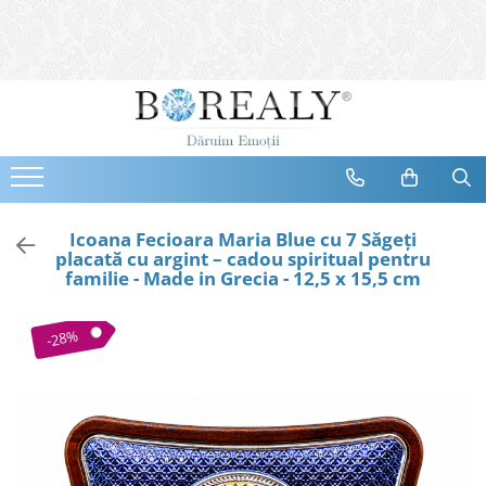
Bijuterii
Tipuri
Inele
Cercei
Bratari
Coliere
Icoana Fecioara Maria Blue cu 7 Săgeți
placată cu argint – cadou spiritual pentru
Seturi
familie - Made in Grecia - 12,5 x 15,5 cm
Brose
Tiare
-28%
Destinatari
Bijuterii Femei
Bijuterii Copii
Bijuterii Mirese
Selectii