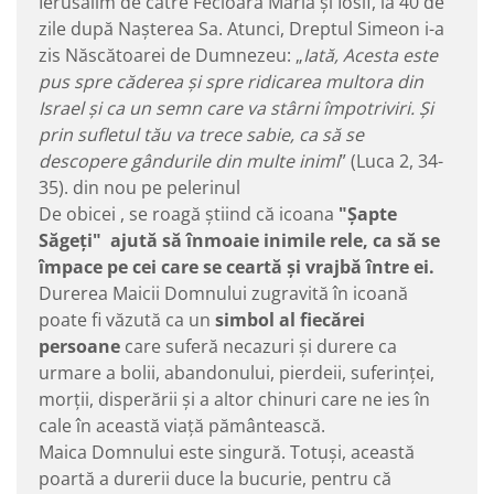
Ierusalim de către Fecioara Maria și Iosif, la 40 de
zile după Nașterea Sa. Atunci, Dreptul Simeon i-a
zis Născătoarei de Dumnezeu: „
Iată, Acesta este
pus spre căderea şi spre ridicarea multora din
Israel şi ca un semn care va stârni împotriviri. Şi
prin sufletul tău va trece sabie, ca să se
descopere gândurile din multe inimi
” (Luca 2, 34-
35). din nou pe pelerinul
De obicei , se roagă știind că icoana
"Șapte
Săgeți" ajută
să înmoaie inimile rele, ca să se
împace pe cei care se ceartă și vrajbă între ei.
Durerea Maicii Domnului zugravită în icoană
poate fi văzută ca un
simbol al fiecărei
persoane
care suferă necazuri și durere ca
urmare a bolii, abandonului, pierdeii, suferinței,
morții, disperării și a altor chinuri care ne ies în
cale în această viață pământească.
Maica Domnului este singură. Totuși, această
poartă a durerii duce la bucurie, pentru că