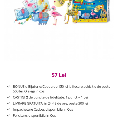
Reduceri
Cele mai noi
Cele mai vandute
Cele mai votate
Cu video
Pret
0 Lei - 100 Lei
100 Lei - 200 Lei
200 Lei - 300 Lei
300 Lei - 500 Lei
500 Lei - 1000 Lei
57 Lei
1000 Lei +
BONUS o Bijuterie/Cadou de 150 lei la fiecare achizitie de peste
500 lei. O alegi in cos.
CASTIGI
2
de puncte de fidelitate. 1 punct = 1 Lei
LIVRARE GRATUITA, in 24-48 de ore, peste 300 lei
Impachetare Cadou, disponibila in Cos
Felicitare, disponibila in Cos