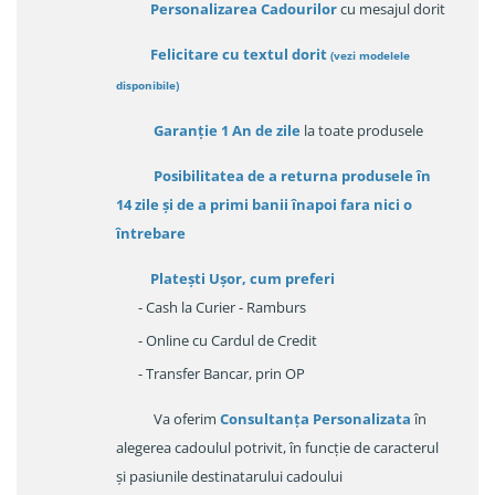
Personalizarea Cadourilor
cu mesajul dorit
Felicitare cu textul dorit
(
vezi modelele
disponibile
)
Garanție
1 An de zile
la toate produsele
Posibilitatea de a returna produsele în
14 zile
și de a primi
banii înapoi fara nici o
întrebare
Platești Ușor
, cum preferi
- Cash la Curier - Ramburs
- Online cu Cardul de Credit
- Transfer Bancar, prin OP
Va oferim
Consultanța Personalizata
în
alegerea cadoulul potrivit, în funcție de caracterul
și pasiunile destinatarului cadoului