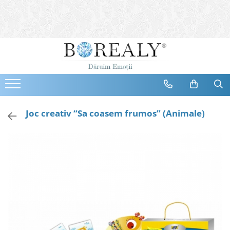
Bijuterii
Tipuri
Inele
Cercei
Bratari
Coliere
Joc creativ “Sa coasem frumos” (Animale)
Seturi
Brose
Tiare
Destinatari
Bijuterii Femei
Bijuterii Copii
Bijuterii Mirese
Selectii