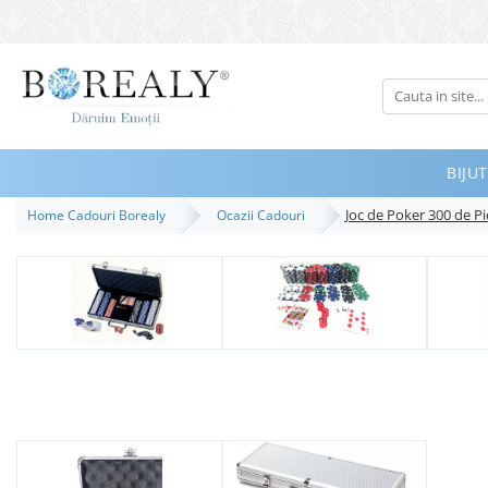
Bijuterii
Tipuri
Inele
BIJUT
Cercei
Joc de Poker 300 de P
Home Cadouri Borealy
Ocazii Cadouri
Bratari
Coliere
Seturi
Brose
Tiare
Destinatari
Bijuterii Femei
Bijuterii Copii