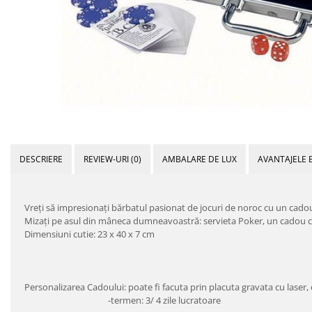
DESCRIERE
REVIEW-URI
(0)
AMBALARE DE LUX
AVANTAJELE 
Vreţi să impresionaţi bărbatul pasionat de jocuri de noroc cu un cado
Mizaţi pe asul din mâneca dumneavoastră: servieta Poker, un cadou cu
Dimensiuni cutie: 23 x 40 x 7 cm
Personalizarea Cadoului: poate fi facuta prin placuta grav
-termen: 3/ 4 zile lucratoare