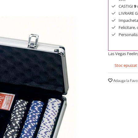
CASTIGI
9
d
LIVRARE GR
Impachetar
Felicitare,
Personaliza
Las Vegas Feelin
Stoc epuizat
Adauga la Favo