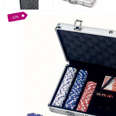
Bijuterii Mirese
Selectii
Reduceri
-22%
Cele mai noi
Cele mai vandute
Cele mai votate
Cu video
Pret
0 Lei - 100 Lei
100 Lei - 200 Lei
200 Lei - 300 Lei
300 Lei - 500 Lei
500 Lei - 1000 Lei
1000 Lei +