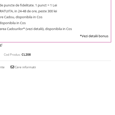
e puncte de fidelitate. 1 punct = 1 Lei
ATUITA, in 24-48 de ore, peste 300 lei
e Cadou, disponibila in Cos
 disponibila in Cos
rea Cadourilor* (vezi detalii), disponibila in Cos
*Vezi detalii bonus
g!
Cod Produs:
CL208
rite
Cere informatii