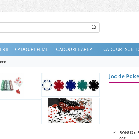
ERII
CADOURI FEMEI
CADOURI BARBATI
CADOURI SUB 10
iese
Joc de Poke
BONUS o Bij
cos.