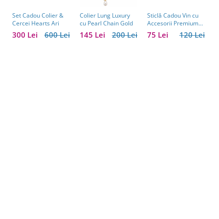
Set Cadou Colier &
Sticlă Cadou Vin cu
C
Colier Lung Luxury
Cercei Hearts Ari
Accesorii Premium
V
cu Pearl Chain Gold
Personalizată – Set
C
300 Lei
600 Lei
75 Lei
120 Lei
1
145 Lei
200 Lei
Elegant pentru
C
Bărbați
B