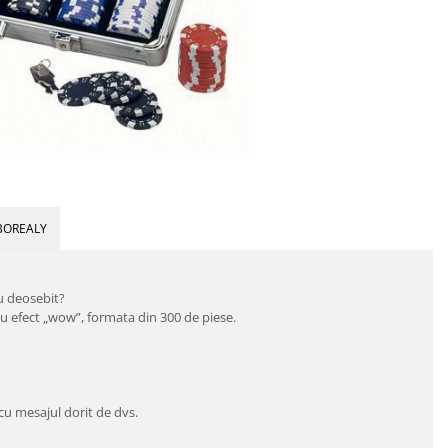
BOREALY
u deosebit?
 efect „wow”, formata din 300 de piese.
ata cu laser, cu mesajul dorit de dvs.