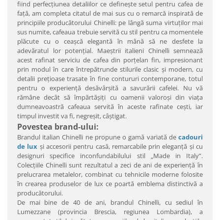
fiind perfecţiunea detaliilor ce defineşte setul pentru cafea de
faţă, am completa citatul de mai sus cu o remarcă inspirată de
principiile producătorului Chinelli: pe lângă suma virtuţilor mai
sus numite, cafeaua trebuie servită cu stil pentru ca momentele
plăcute cu o ceaşcă elegantă în mână să ne desfete la
adevăratul lor potenţial. Maeştrii italieni Chinelli semnează
acest rafinat serviciu de cafea din porţelan fin, impresionant
prin modul în care întrepătrunde stilurile clasic şi modern, cu
detalii preţioase trasate în fine contururi contemporane, totul
pentru o experienţă desăvârşită a savurării cafelei. Nu vă
rămâne decât să împărtăşiţi cu oamenii valoroşi din viaţa
dumneavoastră cafeaua servită în aceste rafinate ceşti, iar
timpul investit va fi, negreşit, câştigat.
Povestea brand-ului:
Brandul italian Chinelli ne propune o gamă variată de
cadouri
de lux
şi accesorii pentru casă, remarcabile prin eleganţă şi cu
designuri specifice inconfundabilului stil „Made in Italy”.
Colecţiile Chinelli sunt rezultatul a zeci de ani de experienţă în
prelucrarea metalelor, combinat cu tehnicile moderne folosite
în crearea produselor de lux ce poartă emblema distinctivă a
producătorului.
De mai bine de 40 de ani, brandul Chinelli, cu sediul în
Lumezzane (provincia Brescia, regiunea Lombardia), a