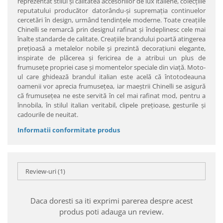
reprezentat stilul şi calitatea accesoriilor de lux italiene, colecţiile
reputatului producător datorându-şi supremaţia continuelor
cercetări în design, urmând tendinţele moderne. Toate creaţiile
Chinelli se remarcă prin designul rafinat şi îndeplinesc cele mai
înalte standarde de calitate. Creaţiile brandului poartă atingerea
preţioasă a metalelor nobile şi prezintă decoraţiuni elegante,
inspirate de plăcerea şi fericirea de a atribui un plus de
frumuseţe propriei case şi momentelor speciale din viaţă. Moto-
ul care ghidează brandul italian este acelă că întotodeauna
oamenii vor aprecia frumuseţea, iar maeştrii Chinelli se asigură
că frumuseţea ne este servită în cel mai rafinat mod, pentru a
înnobila, în stilul italian veritabil, clipele preţioase, gesturile şi
cadourile de neuitat.
Informatii conformitate produs
Review-uri
(1)
Daca doresti sa iti exprimi parerea despre acest
produs poti adauga un review.