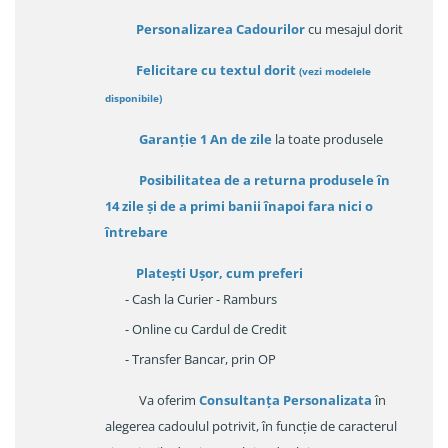
Personalizarea Cadourilor
cu mesajul dorit
Felicitare cu textul dorit
(
vezi modelele
disponibile
)
Garanție
1 An de zile
la toate produsele
Posibilitatea de a returna produsele în
14 zile
și de a primi
banii înapoi fara nici o
întrebare
Platești Ușor
, cum preferi
- Cash la Curier - Ramburs
- Online cu Cardul de Credit
- Transfer Bancar, prin OP
Va oferim
Consultanța Personalizata
în
alegerea cadoulul potrivit, în funcție de caracterul