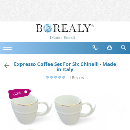
Bijuterii
Tipuri
Inele
Cercei
Bratari
Coliere
Expresso Coffee Set For Six Chinelli - Made
in Italy
Seturi
1 Review
Brose
Tiare
-50%
Destinatari
Bijuterii Femei
Bijuterii Copii
Bijuterii Mirese
Selectii