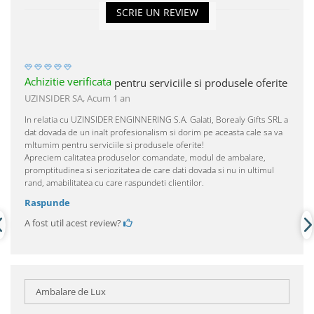
SCRIE UN REVIEW
Achizitie verificata
pentru serviciile si produsele oferite
UZINSIDER SA,
Acum 1 an
In relatia cu UZINSIDER ENGINNERING S.A. Galati, Borealy Gifts SRL a
dat dovada de un inalt profesionalism si dorim pe aceasta cale sa va
mltumim pentru serviciile si produsele oferite!
Apreciem calitatea produselor comandate, modul de ambalare,
promptitudinea si seriozitatea de care dati dovada si nu in ultimul
rand, amabilitatea cu care raspundeti clientilor.
Raspunde
A fost util acest review?
Ambalare de Lux