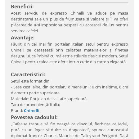
Beneficii:
Acest serviciu de expresso Chinelli va aduce pe masa
destinatarei sale un plus de frumuseţe şi valoare şi îi va oferi
plăcerea de a-şi impresiona oaspeţii cu accesorii de lux pentru
servirea cafelei.
Avantaje:
Făurit din cel mai fin porţelan italian setul pentru expresso
Chinelli se detaşează prin calitatea materialelor şi fineţea
designului, ce îmbină cu măiestrie stilurile clasic şi modern. Setul
Chinelli pentru cafea este oferit intr-o cutie din carton elegantă.
Caracteristici:
Setul este format din:
- Şase ceşti albe, din porţelan; dimensiuni : 6 cm inaltime, 6 cm
diametru parte superioara
Materiale: Porţelan de calitate superioară.
Ţara de provenienţă: Italia;
Brand:
Chinelli
.
Povestea cadoului:
„Cafeaua trebuie să fie neagră ca diavolul, fierbinte ca iadul,
pură ca un înger şi dulce ca dragostea”, spunea cunoscutul
diplomat francez Charles Maurice de Talleyrand-Périgord. Dată