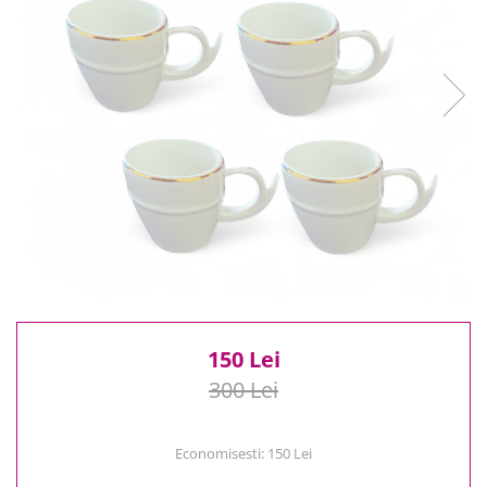
Reduceri
Cele mai noi
Cele mai vandute
Cele mai votate
Cu video
Pret
0 Lei - 100 Lei
100 Lei - 200 Lei
200 Lei - 300 Lei
300 Lei - 500 Lei
500 Lei - 1000 Lei
1000 Lei +
150 Lei
300 Lei
Economisesti:
150
Lei