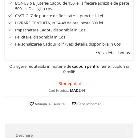
BONUS o Bijuterie/Cadou de 150 lei la fiecare achizitie de peste
500 lei. O alegi in cos.
CASTIGI
7
de puncte de fidelitate. 1 punct = 1 Lei
LIVRARE GRATUITA, in 24-48 de ore, peste 300 lei
Impachetare Cadou, disponibila in Cos
Felicitare, disponibila in Cos
Personalizarea Cadourilor* (vezi detalii), disponibila in Cos
*Vezi detalii bonus
O alegere redutabilă în materie de
cadouri pentru femei
, cupluri şi
familii!
Stoc epuizat
Cod Produs:
MAD244
Adauga la Favorite
Cere informatii
Descriere