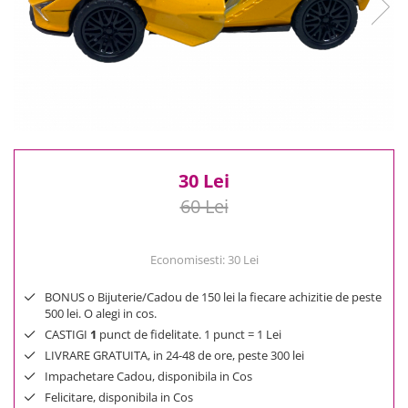
Reduceri
Cele mai noi
Cele mai vandute
Cele mai votate
Cu video
Pret
0 Lei - 100 Lei
30 Lei
100 Lei - 200 Lei
60 Lei
200 Lei - 300 Lei
300 Lei - 500 Lei
500 Lei - 1000 Lei
Economisesti:
30
Lei
1000 Lei +
BONUS o Bijuterie/Cadou de 150 lei la fiecare achizitie de peste
500 lei. O alegi in cos.
CASTIGI
1
punct de fidelitate. 1 punct = 1 Lei
LIVRARE GRATUITA, in 24-48 de ore, peste 300 lei
Impachetare Cadou, disponibila in Cos
Felicitare, disponibila in Cos