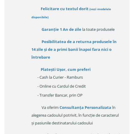
Felicitare cu textul dorit
(
vezi modelele
disponibile
)
Garanție
1 An de zile
la toate produsele
Posibilitatea de a returna produsele în
14 zile
și de a primi
banii înapoi fara nici o
întrebare
Platești Ușor
, cum preferi
- Cash la Curier - Ramburs
- Online cu Cardul de Credit
- Transfer Bancar, prin OP
Va oferim
Consultanța Personalizata
în
alegerea cadoulul potrivit, în funcție de caracterul
și pasiunile destinatarului cadoului