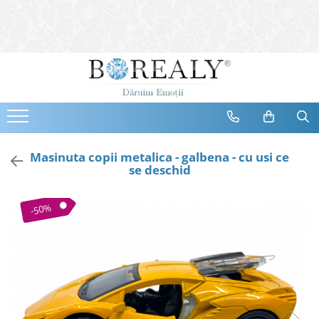
Bijuterii
Tipuri
Inele
Cercei
Bratari
Coliere
Masinuta copii metalica - galbena - cu usi ce
se deschid
Seturi
Brose
-50%
Tiare
Destinatari
Bijuterii Femei
Bijuterii Copii
Bijuterii Mirese
Selectii