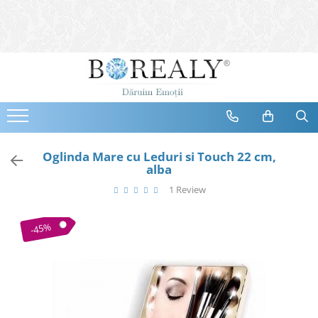
Bijuterii
Tipuri
Inele
Cercei
Bratari
Coliere
Oglinda Mare cu Leduri si Touch 22 cm,
alba
Seturi
1 Review
Brose
Tiare
-45%
Destinatari
Bijuterii Femei
Bijuterii Copii
Bijuterii Mirese
Selectii