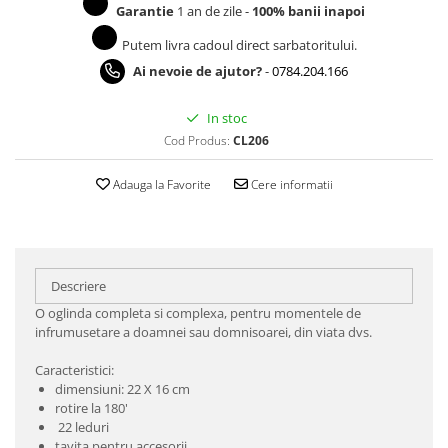
Garantie
1 an de zile -
100% banii inapoi
Putem livra cadoul direct sarbatoritului.
Ai nevoie de ajutor?
-
0784.204.166
In stoc
Cod Produs:
CL206
Adauga la Favorite
Cere informatii
Descriere
O oglinda completa si complexa, pentru momentele de
infrumusetare a doamnei sau domnisoarei, din viata dvs.
Caracteristici:
dimensiuni: 22 X 16 cm
rotire la 180'
22 leduri
tavita pentru accesorii