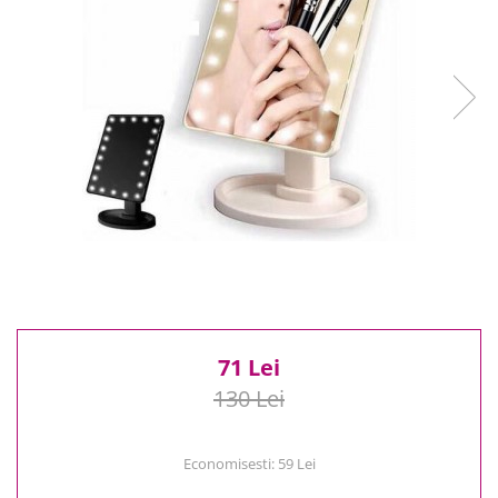
Reduceri
Cele mai noi
Cele mai vandute
Cele mai votate
Cu video
Pret
0 Lei - 100 Lei
100 Lei - 200 Lei
200 Lei - 300 Lei
300 Lei - 500 Lei
500 Lei - 1000 Lei
1000 Lei +
71 Lei
130 Lei
Economisesti:
59
Lei