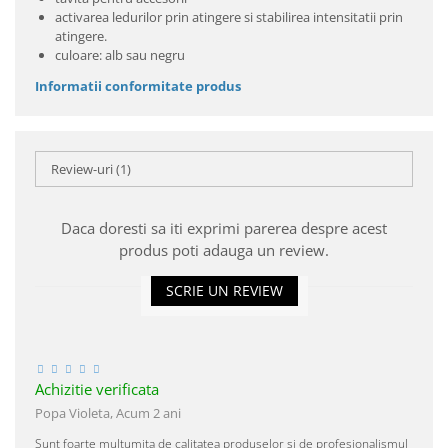
activarea ledurilor prin atingere si stabilirea intensitatii prin
atingere.
culoare: alb sau negru
Informatii conformitate produs
Review-uri
(1)
Daca doresti sa iti exprimi parerea despre acest
produs poti adauga un review.
SCRIE UN REVIEW
Achizitie verificata
Popa Violeta,
Acum 2 ani
Sunt foarte multumita de calitatea produselor si de profesionalismul