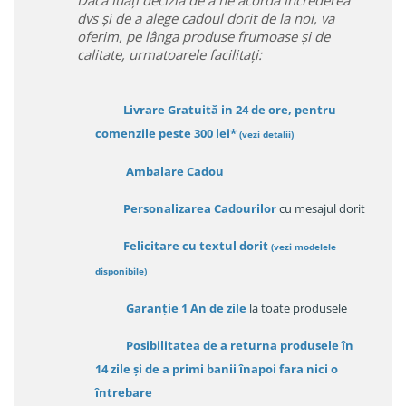
Daca luați decizia de a ne acorda încrederea
dvs și de a alege cadoul dorit de la noi, va
oferim, pe lânga produse frumoase și de
calitate, urmatoarele facilitați:
Livrare Gratuită in 24 de ore, pentru
comenzile peste 300 lei*
(vezi detalii)
Ambalare Cadou
Personalizarea Cadourilor
cu mesajul dorit
Felicitare cu textul dorit
(
vezi modelele
disponibile
)
Garanție
1 An de zile
la toate produsele
Posibilitatea de a returna produsele în
14 zile
și de a primi
banii înapoi fara nici o
întrebare