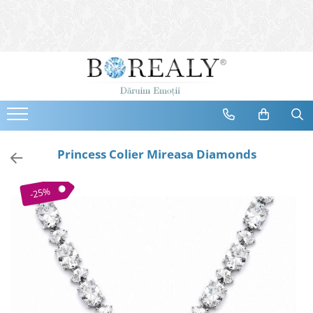
Bijuterii
Tipuri
Inele
Cercei
Bratari
Coliere
Princess Colier Mireasa Diamonds
Seturi
Brose
-25%
Tiare
Destinatari
Bijuterii Femei
Bijuterii Copii
Bijuterii Mirese
Selectii