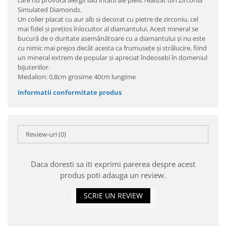
care nu provoca alergii sau iritatii ale pielii, realizat din Zirconia
Simulated Diamonds.
Un colier placat cu aur alb si decorat cu pietre de zirconiu, cel
mai fidel şi preţios înlocuitor al diamantului. Acest mineral se
bucură de o duritate asemănătoare cu a diamantului şi nu este
cu nimic mai prejos decât acesta ca frumuseţe şi strălucire, fiind
un mineral extrem de popular şi apreciat îndeosebi în domeniul
bijuteriilor.
Medalion: 0,8cm grosime 40cm lungime
Informatii conformitate produs
Review-uri
(0)
Daca doresti sa iti exprimi parerea despre acest
produs poti adauga un review.
SCRIE UN REVIEW