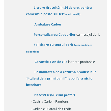
Livrare Gratuită in 24 de ore, pentru
comenzile peste 300 lei*
(vezi detalii)
Ambalare Cadou
Personalizarea Cadourilor
cu mesajul dorit
Felicitare cu textul dorit
(
vezi modelele
disponibile
)
Garanție
1 An de zile
la toate produsele
Posibilitatea de a returna produsele în
14 zile
și de a primi
banii înapoi fara nici o
întrebare
Platești Ușor
, cum preferi
- Cash la Curier - Ramburs
- Online cu Cardul de Credit