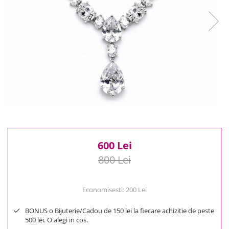
Reduceri
Cele mai noi
Cele mai vandute
Cele mai votate
Cu video
Pret
0 Lei - 100 Lei
100 Lei - 200 Lei
200 Lei - 300 Lei
300 Lei - 500 Lei
500 Lei - 1000 Lei
600 Lei
1000 Lei +
800 Lei
Economisesti:
200
Lei
BONUS o Bijuterie/Cadou de 150 lei la fiecare achizitie de peste
500 lei. O alegi in cos.