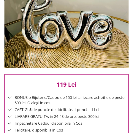
Reduceri
Cele mai noi
Cele mai vandute
Cele mai votate
Cu video
Pret
0 Lei - 100 Lei
100 Lei - 200 Lei
200 Lei - 300 Lei
300 Lei - 500 Lei
500 Lei - 1000 Lei
119 Lei
1000 Lei +
BONUS o Bijuterie/Cadou de 150 lei la fiecare achizitie de peste
500 lei. O alegi in cos.
CASTIGI
5
de puncte de fidelitate. 1 punct = 1 Lei
LIVRARE GRATUITA, in 24-48 de ore, peste 300 lei
Impachetare Cadou, disponibila in Cos
Felicitare, disponibila in Cos