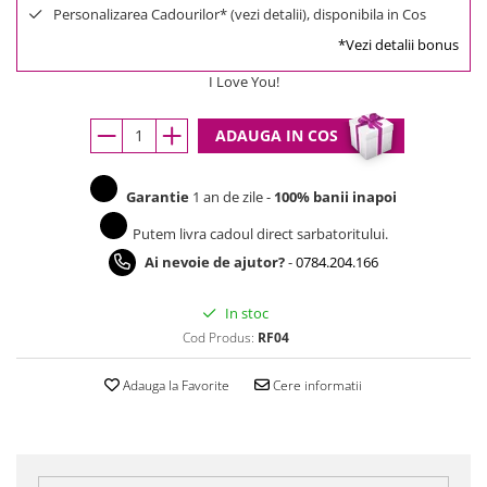
Personalizarea Cadourilor* (vezi detalii), disponibila in Cos
*Vezi detalii bonus
I Love You!
ADAUGA IN COS
Garantie
1 an de zile -
100% banii inapoi
Putem livra cadoul direct sarbatoritului.
Ai nevoie de ajutor?
-
0784.204.166
In stoc
Cod Produs:
RF04
Adauga la Favorite
Cere informatii