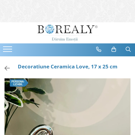
Bijuterii
Tipuri
Inele
Cercei
Bratari
Coliere
Decoratiune Ceramica Love, 17 x 25 cm
Seturi
Brose
Tiare
Destinatari
Bijuterii Femei
Bijuterii Copii
Bijuterii Mirese
Selectii