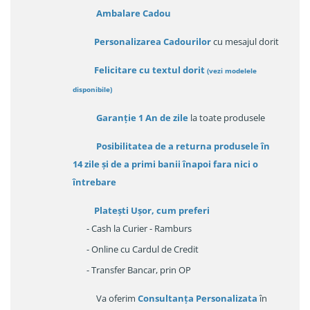
Ambalare Cadou
Personalizarea Cadourilor
cu mesajul dorit
Felicitare cu textul dorit
(
vezi modelele
disponibile
)
Garanție
1 An de zile
la toate produsele
Posibilitatea de a returna produsele în
14 zile
și de a primi
banii înapoi fara nici o
întrebare
Platești Ușor
, cum preferi
- Cash la Curier - Ramburs
- Online cu Cardul de Credit
- Transfer Bancar, prin OP
Va oferim
Consultanța Personalizata
în