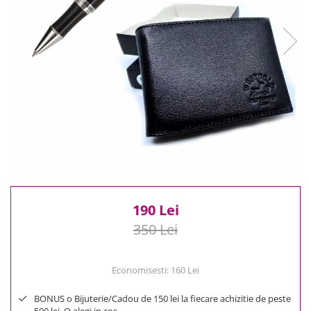
Reduceri
Cele mai noi
Cele mai vandute
Cele mai votate
Cu video
Pret
0 Lei - 100 Lei
100 Lei - 200 Lei
200 Lei - 300 Lei
300 Lei - 500 Lei
500 Lei - 1000 Lei
190 Lei
1000 Lei +
350 Lei
Economisesti:
160
Lei
BONUS o Bijuterie/Cadou de 150 lei la fiecare achizitie de peste