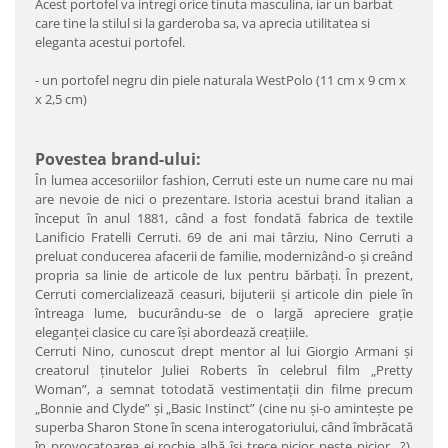
Acest portofel va intregi orice tinuta masculina, iar un barbat
care tine la stilul si la garderoba sa, va aprecia utilitatea si
eleganta acestui portofel.
- un portofel negru din piele naturala WestPolo (11 cm x 9 cm x
x 2,5 cm)
Povestea brand-ului:
În lumea accesoriilor fashion, Cerruti este un nume care nu mai
are nevoie de nici o prezentare. Istoria acestui brand italian a
început în anul 1881, când a fost fondată fabrica de textile
Lanificio Fratelli Cerruti. 69 de ani mai târziu, Nino Cerruti a
preluat conducerea afacerii de familie, modernizând-o şi creând
propria sa linie de articole de lux pentru bărbaţi. În prezent,
Cerruti comercializează ceasuri, bijuterii şi articole din piele în
întreaga lume, bucurându-se de o largă apreciere graţie
eleganţei clasice cu care îşi abordează creaţiile.
Cerruti Nino, cunoscut drept mentor al lui Giorgio Armani şi
creatorul ţinutelor Juliei Roberts în celebrul film „Pretty
Woman”, a semnat totodată vestimentaţii din filme precum
„Bonnie and Clyde” şi „Basic Instinct” (cine nu şi-o aminteşte pe
superba Sharon Stone în scena interogatoriului, când îmbrăcată
în provocatoarea ei rochie albă îşi trece picior peste picior…?).