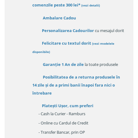
comenzile peste 300 lei*
(vezi detalii)
Ambalare Cadou
Personalizarea Cadourilor
cu mesajul dorit
Felicitare cu textul dorit
(
vezi modelele
disponibile
)
Garanție
1 An de zile
la toate produsele
Posibilitatea de a returna produsele în
14 zile
și de a primi
banii înapoi fara nici o
întrebare
Platești Ușor
, cum preferi
- Cash la Curier - Ramburs
- Online cu Cardul de Credit
- Transfer Bancar, prin OP