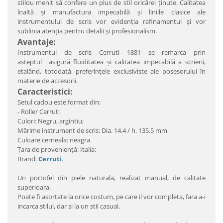
stilou menit să confere un plus de stil oricărei ţinute. Calitatea
înaltă şi manufactura impecabilă şi liniile clasice ale
instrumentului de scris vor evidenţia rafinamentul şi vor
sublinia atenţia pentru detalii şi profesionalism.
Avantaje:
Instrumentul de scris Cerruti 1881 se remarca prin
asteptul asigură fluiditatea şi calitatea impecabilă a scrierii,
etalând, totodată, preferinţele exclusiviste ale posesorului în
materie de accesorii.
Caracteristici:
Setul cadou este format din:
- Roller Cerruti
Culori: Negru, argintiu;
Mărime instrument de scris:
Dia. 14.4 / h. 135.5 mm
Culoare cerneala: neagra
Ţara de provenienţă: Italia;
Brand:
Cerruti
.
Un portofel din piele naturala, realizat manual, de calitate
superioara.
Poate fi asortate la orice costum, pe care il vor completa, fara a-i
incarca stilul, dar si la un stil casual.