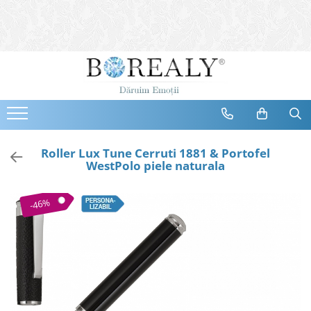
Bijuterii
Tipuri
Inele
Cercei
Bratari
Coliere
Roller Lux Tune Cerruti 1881 & Portofel
WestPolo piele naturala
Seturi
Brose
-46%
Tiare
Destinatari
Bijuterii Femei
Bijuterii Copii
Bijuterii Mirese
Selectii